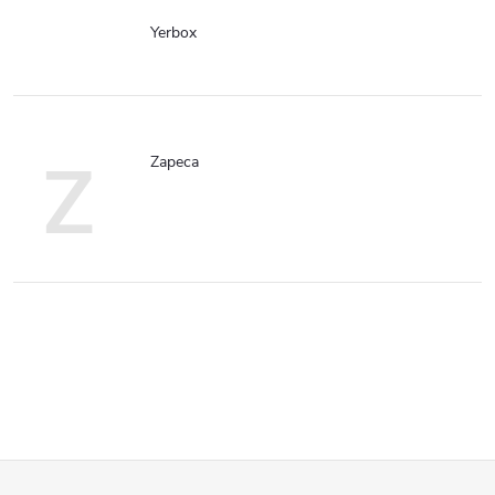
Yerbox
Z
Zapeca
F