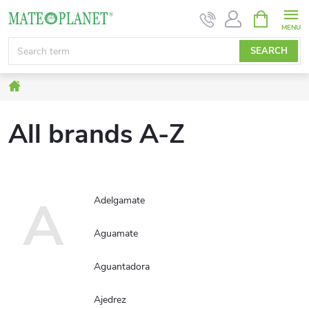
Skip
SHOPPIN
CART
to
content
SEARCH
Home
All brands A-Z
A
Adelgamate
Aguamate
Aguantadora
Ajedrez