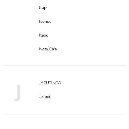
Irupe
Isondu
Itabo
Ivoty Ca'a
J
JACUTINGA
Jesper