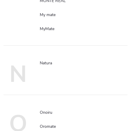
MONTE REAL
My mate
MyMate
N
Natura
O
Onoiru
Oromate