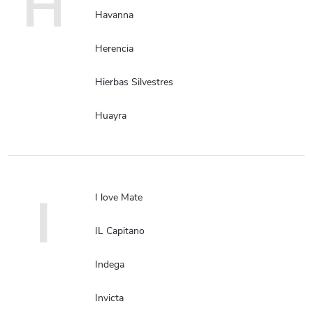
H
Havanna
Herencia
Hierbas Silvestres
Huayra
I
I love Mate
IL Capitano
Indega
Invicta