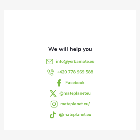
o
o
t
e
info
@
yerbamate.eu
r
+420 778 969 588
Facebook
@mateplaneteu
mateplanet.eu/
@mateplanet.eu