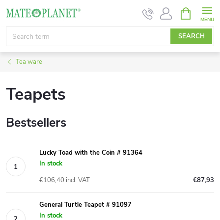
Skip
SHOPPIN
CART
to
content
SEARCH
Tea ware
Teapets
Bestsellers
Lucky Toad with the Coin # 91364
In stock
€106,40 incl. VAT
€87,93
General Turtle Teapet # 91097
In stock