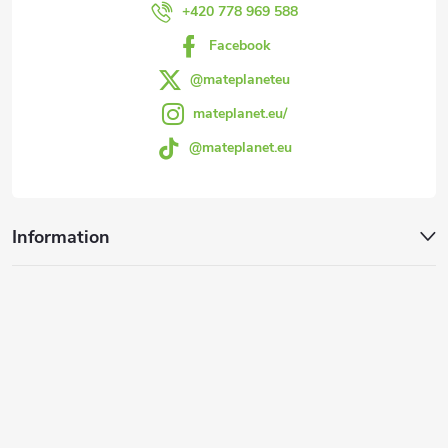
r
+420 778 969 588
Facebook
@mateplaneteu
mateplanet.eu/
@mateplanet.eu
Information