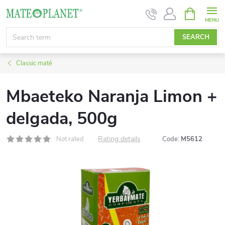
Skip
SHOPPIN
CART
to
content
SEARCH
Classic maté
Mbaeteko Naranja Limon +
delgada, 500g
Rating details
Not rated
Code:
M5612