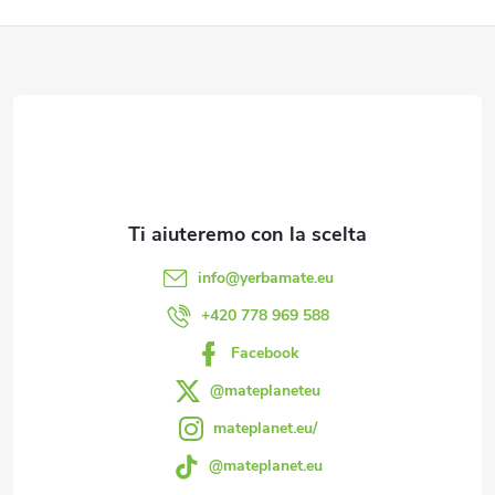
i
P
d
i
e
è
l
d
l
'
i
info
@
yerbamate.eu
e
p
+420 778 969 588
l
Facebook
a
e
@mateplaneteu
g
n
mateplanet.eu/
@mateplanet.eu
c
i