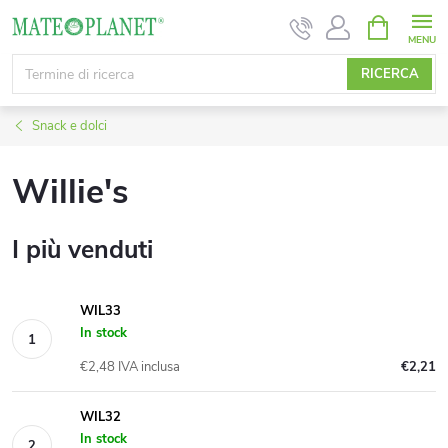
Vai
CARRELL
DELLA
al
SPESA
contenuto
RICERCA
Snack e dolci
Willie's
I più venduti
WIL33
In stock
€2,48 IVA inclusa
€2,21
WIL32
In stock