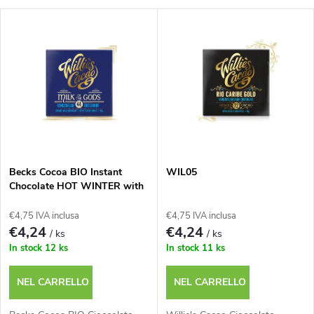
r
E
Il più costoso
d
l
I più venduti
i
e
n
n
a
c
m
Becks Cocoa BIO Instant
WIL05
Chocolate HOT WINTER with
o
Ten Kinds of Winter Spices,
e
250g Tin.
€4,75 IVA inclusa
€4,75 IVA inclusa
d
€4,24
€4,24
/ ks
/ ks
n
In stock
12 ks
In stock
11 ks
e
t
NEL CARRELLO
NEL CARRELLO
i