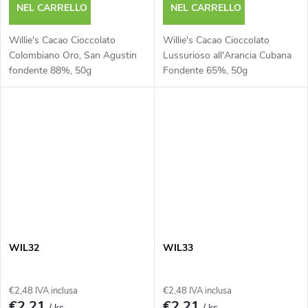
t
NEL CARRELLO
NEL CARRELLO
t
Willie's Cacao Cioccolato
Willie's Cacao Cioccolato
Colombiano Oro, San Agustin
Lussurioso all'Arancia Cubana
i
fondente 88%, 50g
Fondente 65%, 50g
WIL32
WIL33
€2,48 IVA inclusa
€2,48 IVA inclusa
€2,21
€2,21
/ ks
/ ks