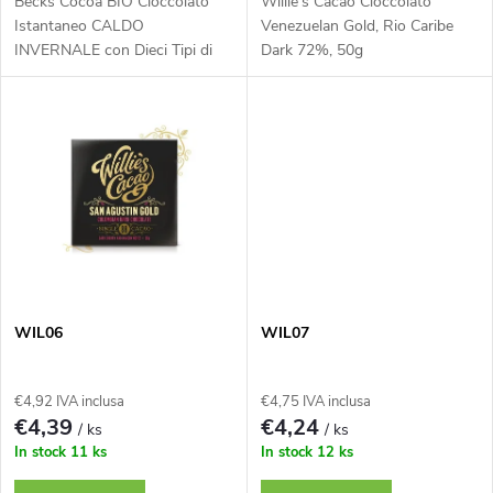
o
Becks Cocoa BIO Cioccolato
Willie's Cacao Cioccolato
p
Istantaneo CALDO
Venezuelan Gold, Rio Caribe
INVERNALE con Dieci Tipi di
Dark 72%, 50g
d
Spezie Invernali, Barattolo da
r
250g
e
o
i
d
p
o
r
t
o
WIL06
WIL07
t
d
€4,92 IVA inclusa
€4,75 IVA inclusa
i
€4,39
€4,24
/ ks
/ ks
o
In stock
11 ks
In stock
12 ks