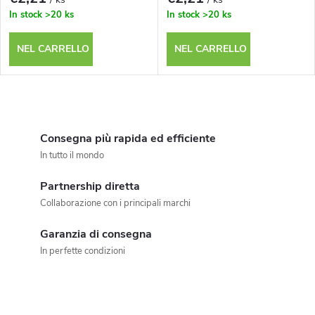
In stock
>20 ks
In stock
>20 ks
NEL CARRELLO
NEL CARRELLO
C
o
Consegna più rapida ed efficiente
In tutto il mondo
n
Partnership diretta
t
Collaborazione con i principali marchi
r
Garanzia di consegna
o
In perfette condizioni
l
l