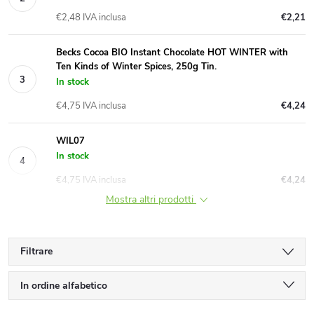
€2,48 IVA inclusa
€2,21
Becks Cocoa BIO Instant Chocolate HOT WINTER with
Ten Kinds of Winter Spices, 250g Tin.
In stock
€4,75 IVA inclusa
€4,24
WIL07
In stock
€4,75 IVA inclusa
€4,24
Mostra altri prodotti
Filtrare
O
In ordine alfabetico
Meno costoso