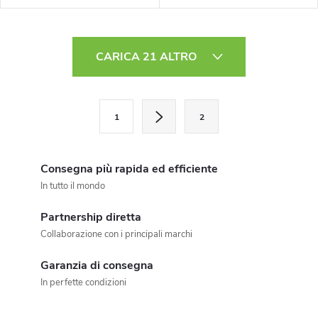
C
CARICA 21 ALTRO
o
n
P
1
2
a
t
g
r
i
Consegna più rapida ed efficiente
o
n
In tutto il mondo
a
l
Partnership diretta
z
Collaborazione con i principali marchi
l
i
o
Garanzia di consegna
i
In perfette condizioni
n
d
e