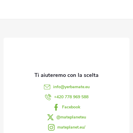
e
l
P
l
i
'
è
e
l
d
e
i
n
info
@
yerbamate.eu
p
+420 778 969 588
c
Facebook
a
o
@mateplaneteu
g
mateplanet.eu/