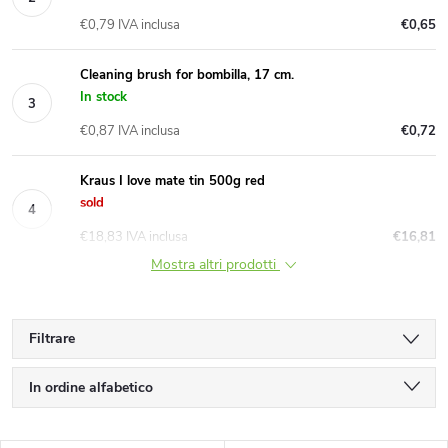
€0,79 IVA inclusa
€0,65
Cleaning brush for bombilla, 17 cm.
In stock
€0,87 IVA inclusa
€0,72
Kraus I love mate tin 500g red
sold
€18,83 IVA inclusa
€16,81
Mostra altri prodotti
Filtrare
O
In ordine alfabetico
r
Meno costoso