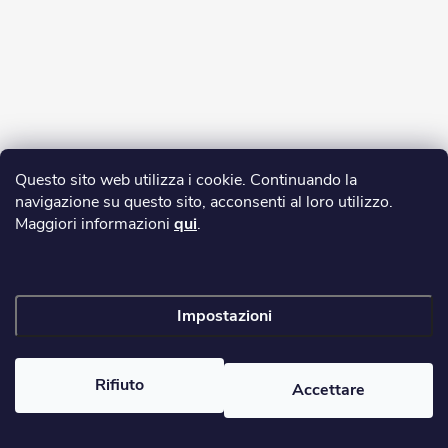
Questo sito web utilizza i cookie. Continuando la
navigazione su questo sito, acconsenti al loro utilizzo.
Maggiori informazioni
qui
.
Impostazioni
Copyright 2026
yerbamate.eu
. Tutti i diritti riservati.
Modifica delle
impostazioni dei cookie
Rifiuto
Accettare
Creato da Shoptet Premium