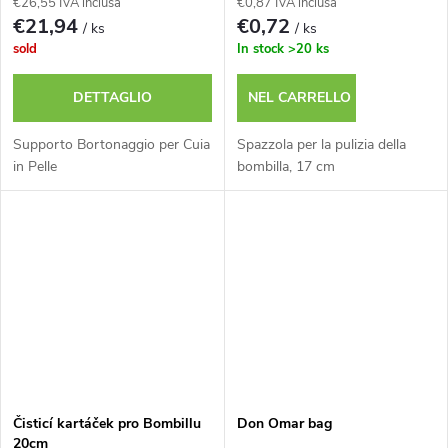
€26,55 IVA inclusa
€0,87 IVA inclusa
€21,94
€0,72
/ ks
/ ks
sold
In stock
>20 ks
DETTAGLIO
NEL CARRELLO
Supporto Bortonaggio per Cuia
Spazzola per la pulizia della
in Pelle
bombilla, 17 cm
Čisticí kartáček pro Bombillu
Don Omar bag
20cm