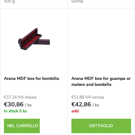
p
500 g
vuota)
d
r
e
o
i
d
p
o
r
t
Arana MDF box for bombilla
Arana MDF box for guampa or
o
matero and bombilla
t
€37,34 IVA inclusa
€51,86 IVA inclusa
d
€30,86
€42,86
/ ks
/ ks
i
In stock
5 ks
sold
o
NEL CARRELLO
DETTAGLIO
t