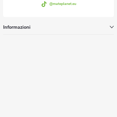
@mateplanet.eu
i
n
Informazioni
a