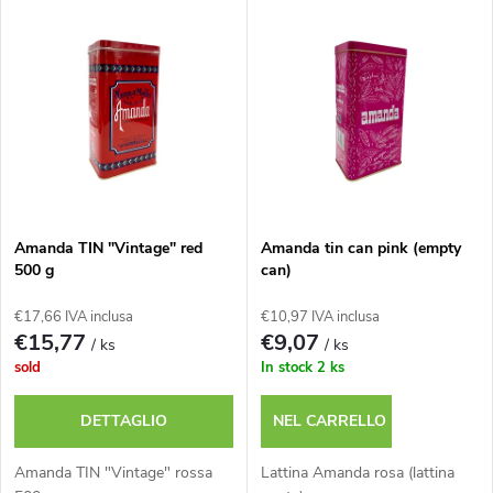
E
Il più costoso
d
l
I più venduti
i
e
n
n
a
c
m
Amanda TIN "Vintage" red
Amanda tin can pink (empty
500 g
can)
o
e
€17,66 IVA inclusa
€10,97 IVA inclusa
d
€15,77
€9,07
/ ks
/ ks
n
sold
In stock
2 ks
e
t
DETTAGLIO
NEL CARRELLO
i
o
Amanda TIN "Vintage" rossa
Lattina Amanda rosa (lattina