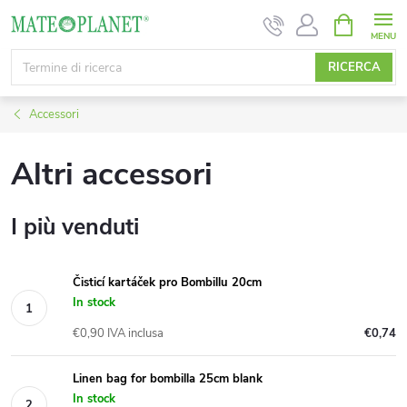
Vai
CARRELL
DELLA
al
SPESA
contenuto
RICERCA
Accessori
Altri accessori
I più venduti
Čisticí kartáček pro Bombillu 20cm
In stock
€0,90 IVA inclusa
€0,74
Linen bag for bombilla 25cm blank
In stock