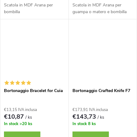
Scatola in MDF Arana per
Scatola in MDF Arana per
t
bombilla
guampa o matero e bombilla
i
Bortonaggio Bracelet for Cuia
Bortonaggio Crafted Knife F7
€13,15 IVA inclusa
€173,91 IVA inclusa
€10,87
€143,73
/ ks
/ ks
In stock
>20 ks
In stock
8 ks