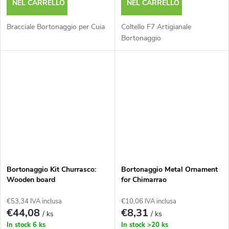
NEL CARRELLO
NEL CARRELLO
Bracciale Bortonaggio per Cuia
Coltello F7 Artigianale
Bortonaggio
Bortonaggio Kit Churrasco:
Bortonaggio Metal Ornament
Wooden board
for Chimarrao
24x34cm+Knife+Fork
€53,34 IVA inclusa
€10,06 IVA inclusa
€44,08
€8,31
/ ks
/ ks
In stock
6 ks
In stock
>20 ks