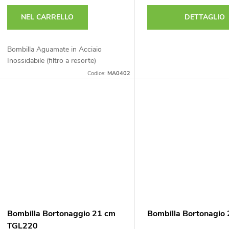
e
o
NEL CARRELLO
DETTAGLIO
d
p
Bombilla Aguamate in Acciaio
e
Inossidabile (filtro a resorte)
r
Codice:
MA0402
o
p
d
r
o
o
t
d
t
o
Bombilla Bortonaggio 21 cm
Bombilla Bortonagio
TGL220