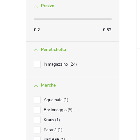
Prezzo
i
€
2
€
52
Per etichetta
i
In magazzino
24
Marche
Aguamate
1
Bortonaggio
5
Kraus
1
Paraná
1