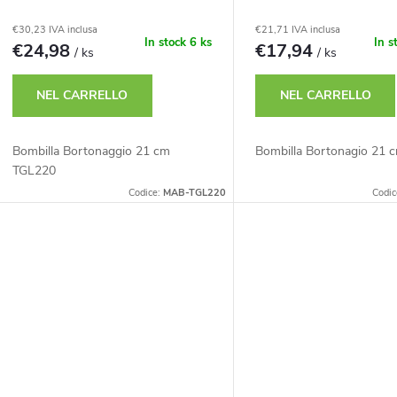
t
€30,23 IVA inclusa
€21,71 IVA inclusa
In stock
6 ks
In s
€24,98
€17,94
/ ks
/ ks
t
NEL CARRELLO
NEL CARRELLO
Bombilla Bortonaggio 21 cm
Bombilla Bortonagio 21 
TGL220
Codice:
MAB-TGL220
Codic