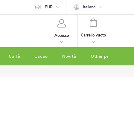
EUR
Italiano
CARRELLO
DELLA
Carrello vuoto
Accesso
SPESA
Caffè
Cacao
Novità
Other products