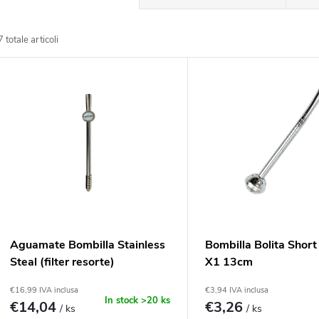
r
7
totale articoli
d
E
n
e
a
n
m
c
e
o
Aguamate Bombilla Stainless
Bombilla Bolita Short
n
Steal (filter resorte)
X1 13cm
d
€16,99 IVA inclusa
€3,94 IVA inclusa
t
In stock
>20 ks
€14,04
€3,26
/ ks
/ ks