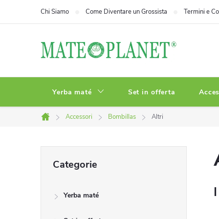
Vai
Chi Siamo
Come Diventare un Grossista
Termini e Co
al
contenuto
Yerba maté
Set in offerta
Acces
Accessori
Bombillas
Altri
Casa
B
Saltare
Categorie
le
a
categorie
I
Yerba maté
r