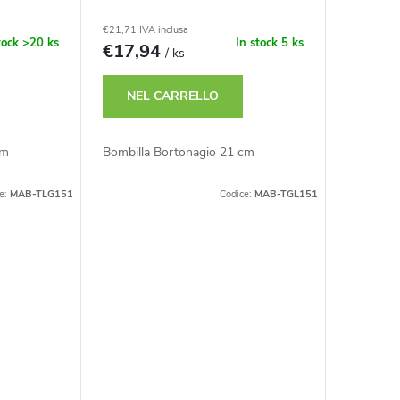
€21,71 IVA inclusa
tock
>20 ks
In stock
5 ks
€17,94
/ ks
NEL CARRELLO
cm
Bombilla Bortonagio 21 cm
e:
MAB-TLG151
Codice:
MAB-TGL151