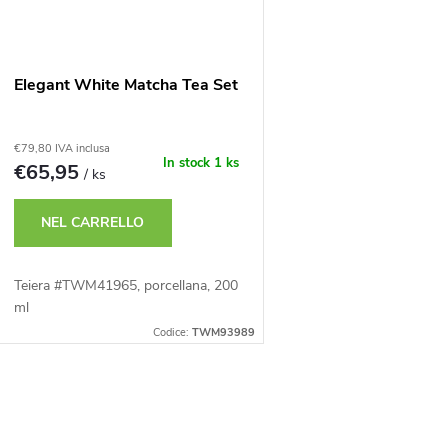
m
c
e
o
Elegant White Matcha Tea Set
n
d
€79,80 IVA inclusa
t
In stock
1 ks
€65,95
/ ks
e
o
NEL CARRELLO
d
p
Teiera #TWM41965, porcellana, 200
e
ml
r
Codice:
TWM93989
o
p
C
d