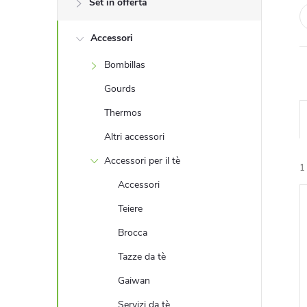
Set in offerta
r
Accessori
a
Bombillas
l
Gourds
a
Thermos
Altri accessori
t
Accessori per il tè
1
e
Accessori
i
Teiere
r
l
Brocca
a
Tazze da tè
l
Gaiwan
Servizi da tè