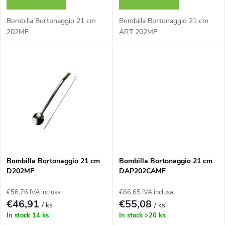
t
i
o
Bombilla Bortonaggio 21 cm
Bombilla Bortonaggio 21 cm
p
202MF
ART 202MF
d
r
e
o
i
d
p
o
r
t
Bombilla Bortonaggio 21 cm
Bombilla Bortonaggio 21 cm
o
D202MF
DAP202CAMF
t
€56,76 IVA inclusa
€66,65 IVA inclusa
d
€46,91
€55,08
/ ks
/ ks
i
In stock
14 ks
In stock
>20 ks