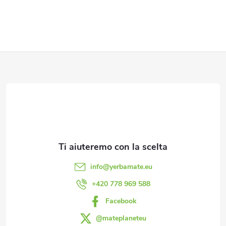
d
e
e
l
P
l
i
'
è
e
l
d
e
i
n
info
@
yerbamate.eu
p
+420 778 969 588
c
Facebook
a
o
@mateplaneteu