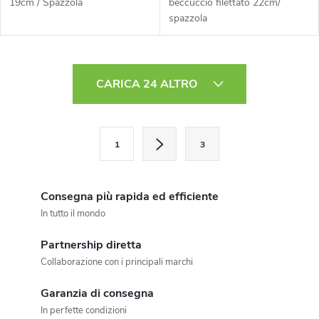
19cm / Spazzola
beccuccio filettato 22cm/
spazzola
C
CARICA 24 ALTRO
o
n
P
1
3
a
t
g
r
i
Consegna più rapida ed efficiente
o
n
In tutto il mondo
a
l
Partnership diretta
z
Collaborazione con i principali marchi
l
i
o
Garanzia di consegna
i
In perfette condizioni
n