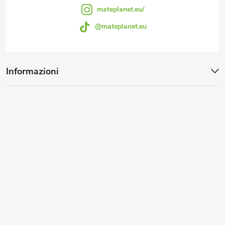
g
mateplanet.eu/
@mateplanet.eu
i
n
Informazioni
a