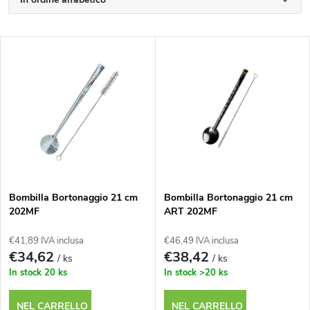
O
r
Meno costoso
E
Il più costoso
d
l
I più venduti
i
e
n
n
a
c
m
Bombilla Bortonaggio 21 cm
Bombilla Bortonaggio 21 cm
202MF
ART 202MF
o
e
€41,89 IVA inclusa
€46,49 IVA inclusa
d
€34,62
€38,42
/ ks
/ ks
n
In stock
20 ks
In stock
>20 ks
e
NEL CARRELLO
NEL CARRELLO