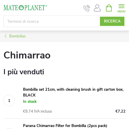
Vai
CARRELL
DELLA
al
SPESA
contenuto
RICERCA
Bombillas
Chimarrao
I più venduti
Bombilla set 21cm, with cleaning brush in gift carton box,
BLACK
In stock
€8,74 IVA inclusa
€7,22
Parana Chimarrao Filter for Bombilla (2pcs pack)