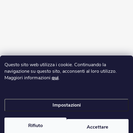
Questo sito web utilizza i cookie. Continuando la
navigazione su questo sito, acconsenti al loro utilizzo.
Maggiori informazioni
qui
.
Impostazioni
Copyright 2026
yerbamate.eu
. Tutti i diritti riservati.
Modifica delle
impostazioni dei cookie
Rifiuto
Accettare
Creato da Shoptet Premium