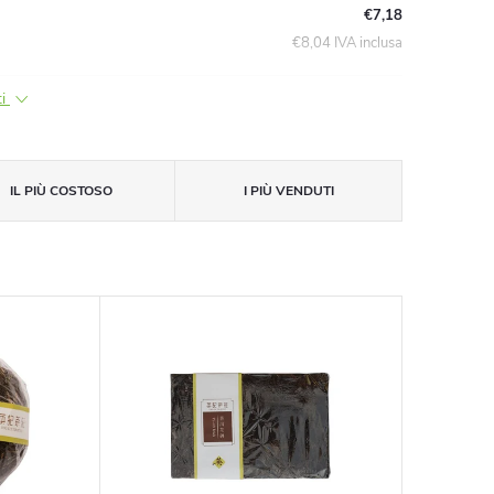
€7,18
€8,04 IVA inclusa
ti
IL PIÙ COSTOSO
I PIÙ VENDUTI