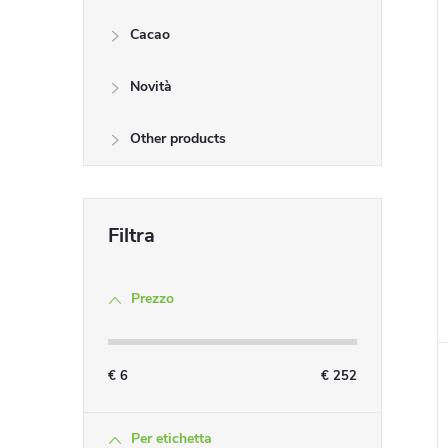
Cacao
Novità
Other products
i
Prezzo
i
€
6
€
252
Per etichetta