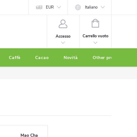
EUR
Italiano
CARRELLO
DELLA
Carrello vuoto
Accesso
SPESA
Caffè
Cacao
Novità
Other products
Mao Cha