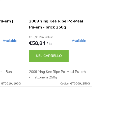
u-erh |
2009 Ying Kee Ripe Po-Meai
Pu-erh - brick 250g
€65,90 IVA inclusa
Available
Available
€58,84
/ ks
NEL CARRELLO
h | Bun
2009 Ying Kee Ripe Po-Meai Pu-erh
- mattonella 250g
:
GT0010_100G
Codice:
GT0009_250G