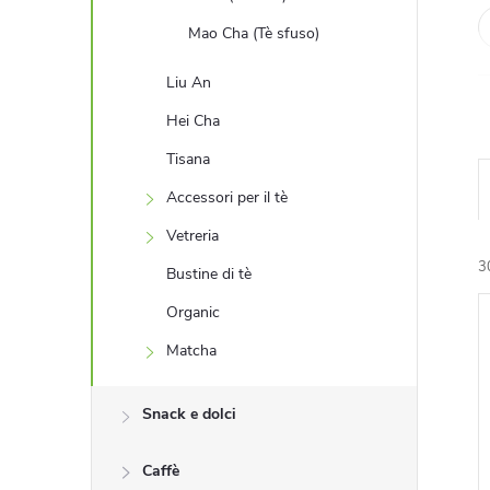
e
Mao Cha (Tè sfuso)
Liu An
Hei Cha
Tisana
Accessori per il tè
Vetreria
3
Bustine di tè
Organic
i
Matcha
l
Snack e dolci
Caffè