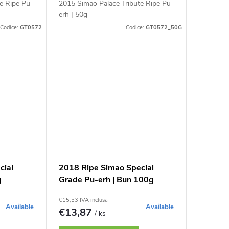
e Ripe Pu-
2015 Simao Palace Tribute Ripe Pu-
erh | 50g
Codice:
GT0572
Codice:
GT0572_50G
cial
2018 Ripe Simao Special
g
Grade Pu-erh | Bun 100g
€15,53 IVA inclusa
Available
Available
€13,87
/ ks