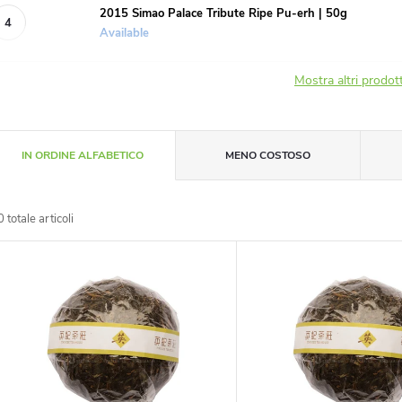
2015 Simao Palace Tribute Ripe Pu-erh | 50g
Available
Mostra altri prodot
O
IN ORDINE ALFABETICO
MENO COSTOSO
r
0
totale articoli
d
E
n
e
a
n