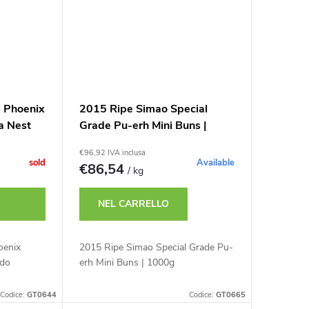
l Phoenix
2015 Ripe Simao Special
a Nest
Grade Pu-erh Mini Buns |
1000g
€96,92 IVA inclusa
sold
Available
€86,54
/ kg
NEL CARRELLO
oenix
2015 Ripe Simao Special Grade Pu-
ido
erh Mini Buns | 1000g
Codice:
GT0644
Codice:
GT0665