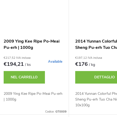
r
o
o
t
d
t
o
2009 Ying Kee Ripe Po-Meai
2014 Yunnan Colorfu
Pu-erh | 1000g
Sheng Pu-erh Tuo Ch
10x100g
t
€217,52 IVA inclusa
€197,12 IVA inclusa
Available
€194,21
€176
/ ks
/ kg
t
NEL CARRELLO
DETTAGLIO
2009 Ying Kee Ripe Po-Meai Pu-erh
2014 Yunnan Colorful Ph
| 1000g
Sheng Pu-erh Tuo Cha N
10x100g
Codice:
GT0009