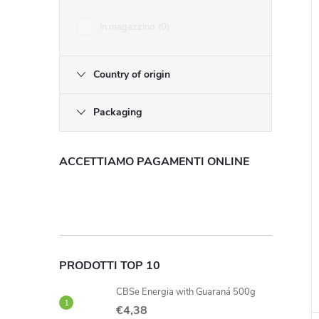
In magazzino
0
Country of origin
Packaging
i
ACCETTIAMO PAGAMENTI ONLINE
i
PRODOTTI TOP 10
CBSe Energia with Guaraná 500g
€4,38