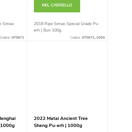
NEL CARRELLO
pe Simao
2018 Ripe Simao Special Grade Pu-
erh | Bun 100g
Codice:
GT0671
Codice:
GT0671_100G
Menghai
2022 Matai Ancient Tree
h 1000g
Sheng Pu-erh | 1000g