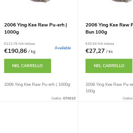
m
c
e
o
2006 Ying Kee Raw Pu-erh |
2006 Ying Kee Raw P
n
1000g
Bun 100g
d
€213,76 IVA inclusa
€30,54 IVA inclusa
t
Available
€190,86
€27,27
/ kg
/ ks
e
o
NEL CARRELLO
NEL CARRELLO
d
p
2006 Ying Kee Raw Pu-erh | 1000g
2006 Ying Kee Raw Pu-er
e
100g
r
Codice:
GT0010
Codice
o
p
d