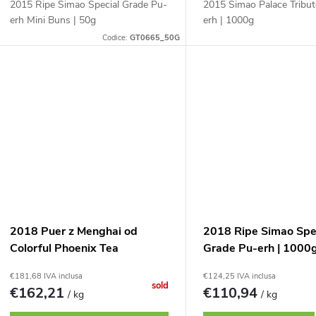
2015 Ripe Simao Special Grade Pu-
2015 Simao Palace Tribut
erh Mini Buns | 50g
erh | 1000g
Codice:
GT0665_50G
2018 Puer z Menghai od
2018 Ripe Simao Spe
Colorful Phoenix Tea
Grade Pu-erh | 1000
€181,68 IVA inclusa
€124,25 IVA inclusa
sold
€162,21
€110,94
/ kg
/ kg