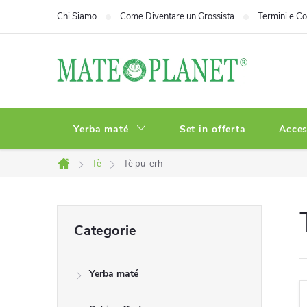
Vai
Chi Siamo
Come Diventare un Grossista
Termini e Co
al
contenuto
Yerba maté
Set in offerta
Acces
Tè
Tè pu-erh
Casa
B
Saltare
Categorie
le
a
categorie
Yerba maté
r