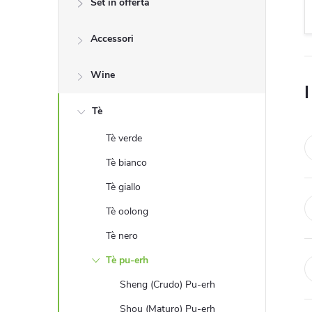
Set in offerta
r
Accessori
a
l
Wine
I
a
Tè
Tè verde
t
Tè bianco
e
Tè giallo
Tè oolong
r
Tè nero
a
Tè pu-erh
l
Sheng (Crudo) Pu-erh
Shou (Maturo) Pu-erh