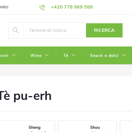
+420 778 969 588
ndizioni
Informativa sulla Privacy
RICERCA
sori
Wine
Tè
Snack e dolci
Tè pu-erh
Sheng
Shou