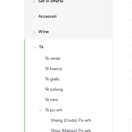
Set in offerta
r
Accessori
a
l
Wine
a
Tè
Tè verde
t
Tè bianco
e
Tè giallo
Tè oolong
r
Tè nero
a
Tè pu-erh
l
Sheng (Crudo) Pu-erh
Shou (Maturo) Pu-erh