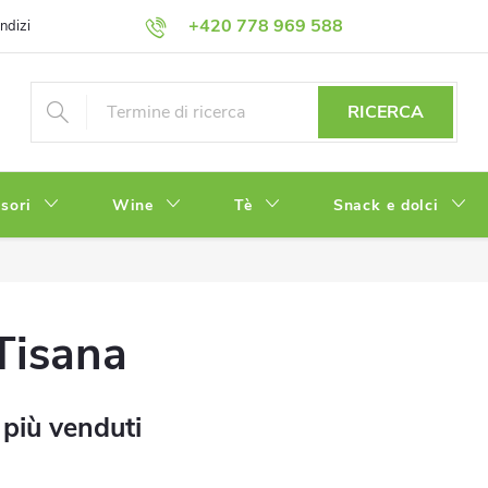
+420 778 969 588
ndizioni
Informativa sulla Privacy
RICERCA
sori
Wine
Tè
Snack e dolci
Tisana
 più venduti