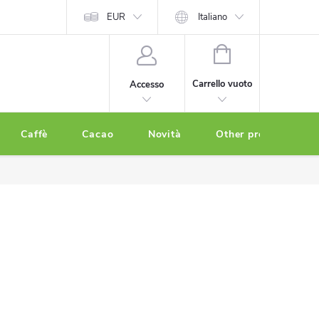
EUR
Italiano
CARRELLO
DELLA
Carrello vuoto
Accesso
SPESA
Caffè
Cacao
Novità
Other products