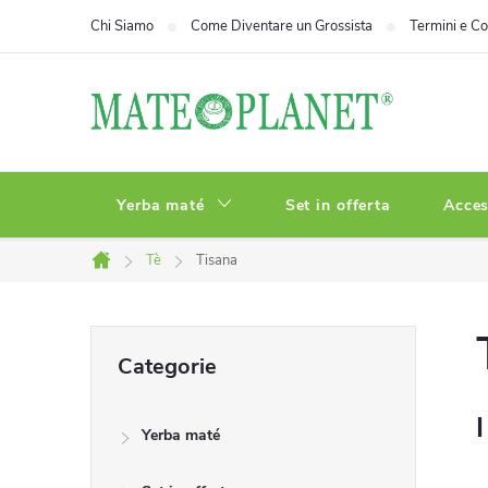
Vai
Chi Siamo
Come Diventare un Grossista
Termini e Co
al
contenuto
Yerba maté
Set in offerta
Acces
Tè
Tisana
Casa
B
Saltare
Categorie
le
a
categorie
I
Yerba maté
r