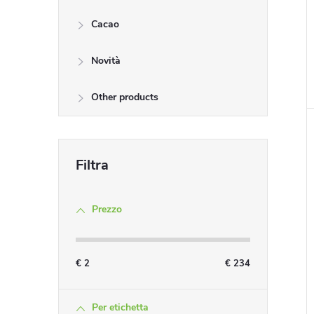
Cacao
i
Novità
Other products
i
Prezzo
€
2
€
234
Per etichetta