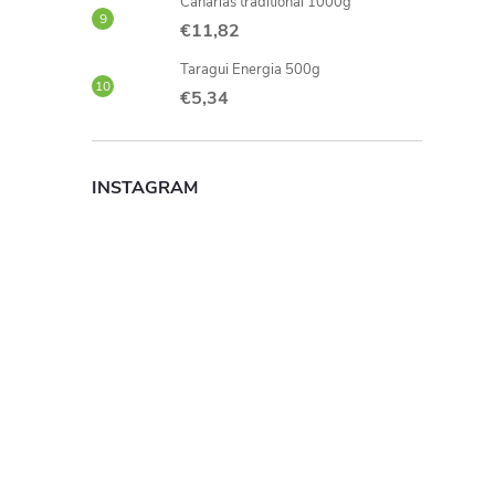
Canarias traditional 1000g
€11,82
t
Taragui Energia 500g
r
€5,34
l
INSTAGRAM
l
i
l
l