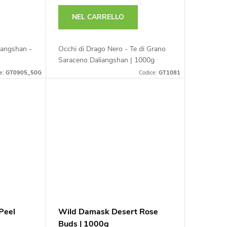
NEL CARRELLO
iangshan -
Occhi di Drago Nero - Te di Grano
Saraceno Daliangshan | 1000g
e:
GT0905_50G
Codice:
GT1081
Peel
Wild Damask Desert Rose
Buds | 1000g