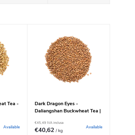
at Tea -
Dark Dragon Eyes -
Daliangshan Buckwheat Tea |
1000g
€45,49 IVA inclusa
Available
Available
€40,62
/ kg