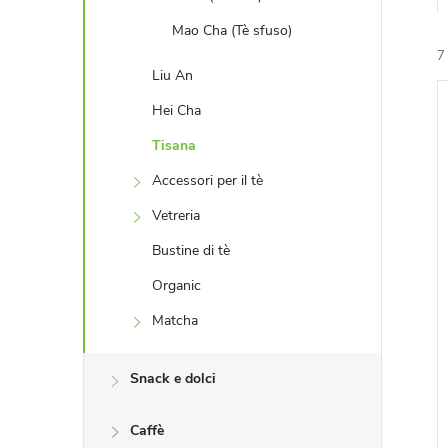
e
Mao Cha (Tè sfuso)
7
Liu An
Hei Cha
i
l
Tisana
Accessori per il tè
Vetreria
Bustine di tè
Organic
Matcha
Snack e dolci
Caffè