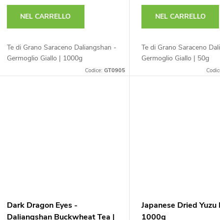
e
o
NEL CARRELLO
NEL CARRELLO
d
p
Te di Grano Saraceno Daliangshan -
Te di Grano Saraceno Dal
e
Germoglio Giallo | 1000g
Germoglio Giallo | 50g
r
Codice:
GT0905
Codic
o
p
d
r
o
o
t
d
t
o
Dark Dragon Eyes -
Japanese Dried Yuzu 
Daliangshan Buckwheat Tea |
1000g