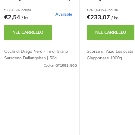
50g
t
€2,84 IVA inclusa
€261,04 IVA inclusa
Available
€2,54
€233,07
/ ks
/ kg
t
NEL CARRELLO
NEL CARRELLO
Occhi di Drago Nero - Te di Grano
Scorza di Yuzu Essiccata
Saraceno Daliangshan | 50g
Giapponese 1000g
Codice:
GT1081_50G