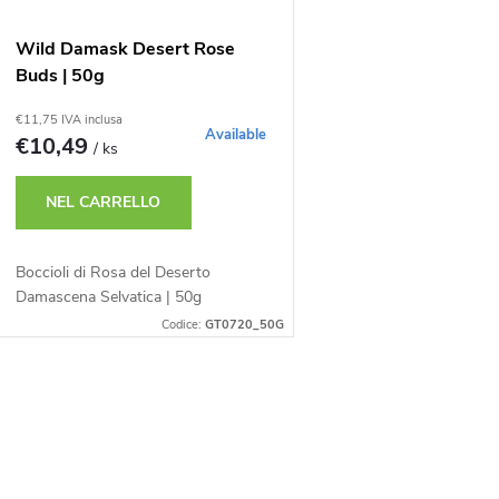
Wild Damask Desert Rose
Buds | 50g
€11,75 IVA inclusa
Available
€10,49
/ ks
NEL CARRELLO
Boccioli di Rosa del Deserto
Damascena Selvatica | 50g
Codice:
GT0720_50G
C
o