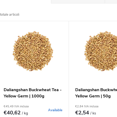
r
totale articoli
d
E
n
e
a
n
m
c
e
o
Daliangshan Buckwheat Tea -
Daliangshan Buckwhe
n
Yellow Germ | 1000g
Yellow Germ | 50g
d
€45,49 IVA inclusa
€2,84 IVA inclusa
t
Available
€40,62
€2,54
/ kg
/ ks