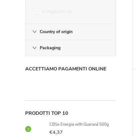
i
In magazzino
0
Country of origin
i
Packaging
ACCETTIAMO PAGAMENTI ONLINE
PRODOTTI TOP 10
CBSe Energia with Guaraná 500g
€4,37