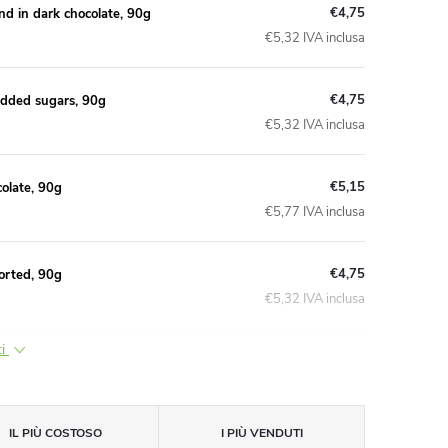
€4,75
d in dark chocolate, 90g
€5,32 IVA inclusa
€4,75
added sugars, 90g
€5,32 IVA inclusa
€5,15
olate, 90g
€5,77 IVA inclusa
€4,75
orted, 90g
€5,32 IVA inclusa
ti
IL PIÙ COSTOSO
I PIÙ VENDUTI