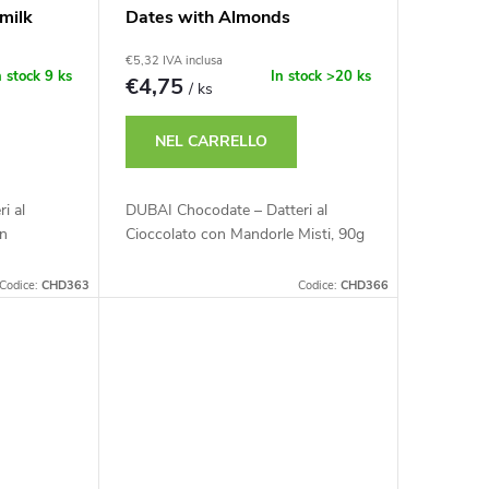
milk
Dates with Almonds
Assorted, 90g
€5,32 IVA inclusa
n stock
9 ks
In stock
>20 ks
€4,75
/ ks
NEL CARRELLO
i al
DUBAI Chocodate – Datteri al
in
Cioccolato con Mandorle Misti, 90g
Codice:
CHD363
Codice:
CHD366