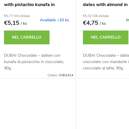
with pistachio kunafa in
dates with almond in 
t
chocolate, 90g
chocolate, 90g
€5,77 IVA inclusa
€5,32 IVA inclusa
t
Available
>20 ks
I
€5,15
€4,75
/ ks
/ ks
NEL CARRELLO
NEL CARRELLO
DUBAI Chocodate – datteri con
DUBAI Chocodate – datter
kunafa di pistacchio in cioccolato,
cioccolato con mandorle 
90g
cioccolato al latte, 90g
Codice:
CHD1414