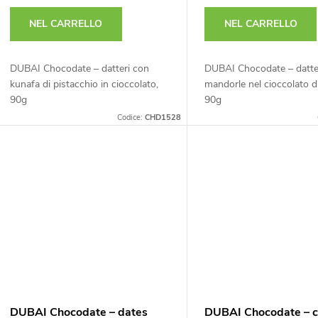
e
o
NEL CARRELLO
NEL CARRELLO
d
p
DUBAI Chocodate – datteri con
DUBAI Chocodate – datte
e
kunafa di pistacchio in cioccolato,
mandorle nel cioccolato d
r
90g
90g
Codice:
CHD1528
o
p
d
r
o
o
t
d
t
o
DUBAI Chocodate – dates
DUBAI Chocodate – c