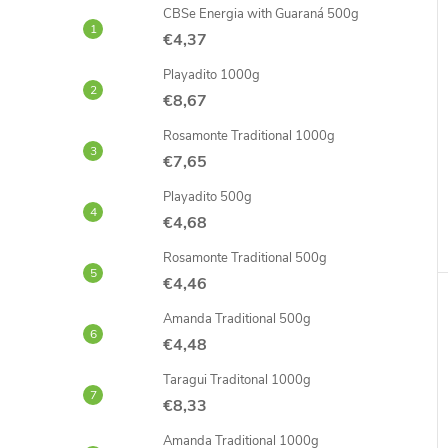
i
CBSe Energia with Guaraná 500g
€4,37
Playadito 1000g
€8,67
i
Rosamonte Traditional 1000g
€7,65
Playadito 500g
€4,68
Rosamonte Traditional 500g
€4,46
Amanda Traditional 500g
€4,48
Taragui Traditonal 1000g
€8,33
Amanda Traditional 1000g