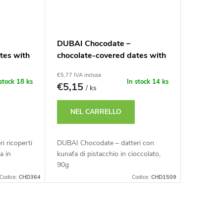
DUBAI Chocodate –
tes with
chocolate-covered dates with
late, 90g
Biscoff, 90g
€5,77 IVA inclusa
 stock
18 ks
In stock
14 ks
€5,15
/ ks
NEL CARRELLO
i ricoperti
DUBAI Chocodate – datteri con
a in
kunafa di pistacchio in cioccolato,
90g
Codice:
CHD364
Codice:
CHD1509