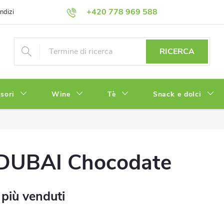
+420 778 969 588
ndizioni
Informativa sulla Privacy
RICERCA
sori
Wine
Tè
Snack e dolci
DUBAI Chocodate
 più venduti