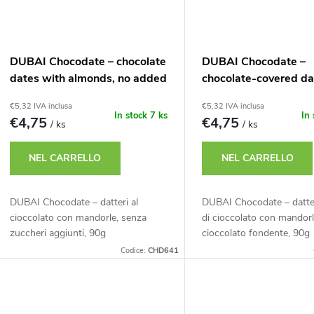
DUBAI Chocodate – chocolate
DUBAI Chocodate –
dates with almonds, no added
chocolate-covered da
sugars, 90g
almond in dark choco
€5,32 IVA inclusa
€5,32 IVA inclusa
In stock
7 ks
In
€4,75
€4,75
/ ks
/ ks
NEL CARRELLO
NEL CARRELLO
DUBAI Chocodate – datteri al
DUBAI Chocodate – datter
cioccolato con mandorle, senza
di cioccolato con mandorl
zuccheri aggiunti, 90g
cioccolato fondente, 90g
Codice:
CHD641