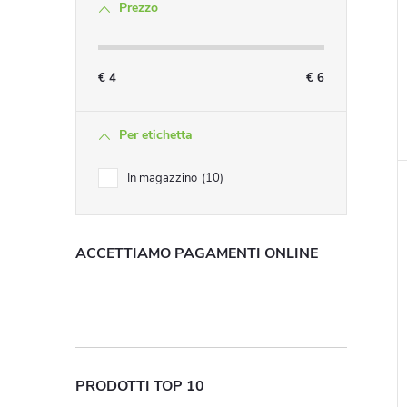
Prezzo
i
€
4
€
6
Per etichetta
i
In magazzino
10
ACCETTIAMO PAGAMENTI ONLINE
PRODOTTI TOP 10