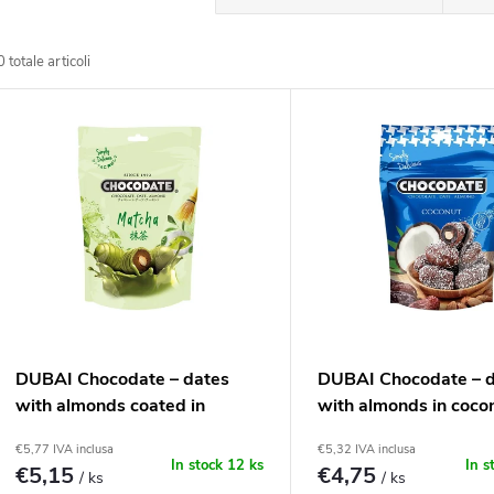
r
0
totale articoli
d
E
n
e
a
n
m
c
e
o
DUBAI Chocodate – dates
DUBAI Chocodate – 
n
with almonds coated in
with almonds in coco
d
matcha chocolate, 90g
chocolate, 90g
€5,77 IVA inclusa
€5,32 IVA inclusa
t
In stock
12 ks
In s
€5,15
€4,75
/ ks
/ ks