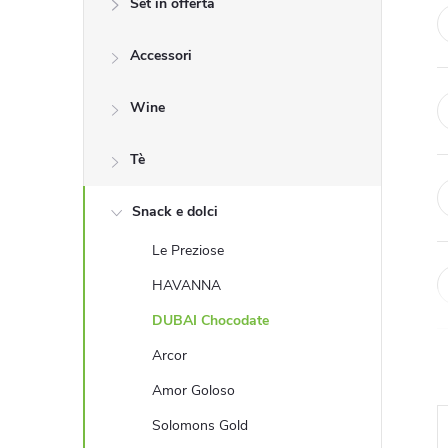
Set in offerta
r
Accessori
a
l
Wine
a
Tè
t
Snack e dolci
Le Preziose
e
HAVANNA
r
DUBAI Chocodate
Arcor
a
Amor Goloso
l
Solomons Gold