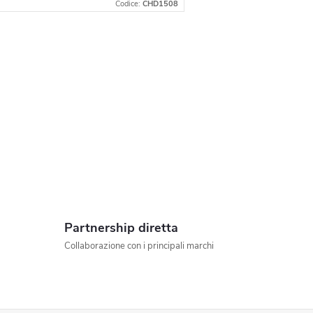
Codice:
CHD1508
C
o
n
o
Partnership diretta
Collaborazione con i principali marchi