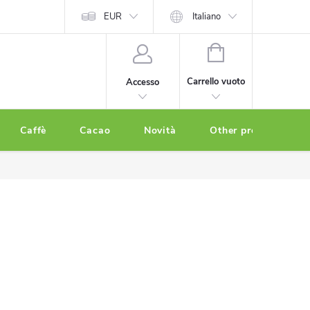
EUR
Italiano
CARRELLO
DELLA
Carrello vuoto
Accesso
SPESA
Caffè
Cacao
Novità
Other products