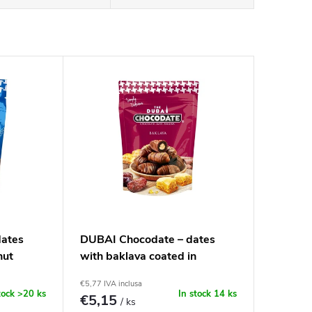
dates
DUBAI Chocodate – dates
nut
with baklava coated in
chocolate, 90g
€5,77 IVA inclusa
tock
>20 ks
In stock
14 ks
€5,15
/ ks