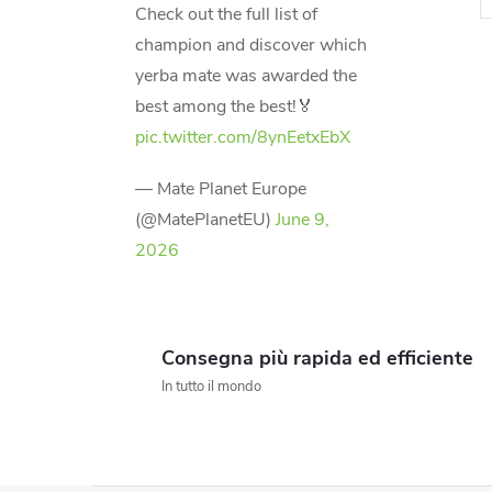
Check out the full list of
champion and discover which
yerba mate was awarded the
best among the best!🏅
pic.twitter.com/8ynEetxEbX
— Mate Planet Europe
(@MatePlanetEU)
June 9,
t
2026
r
l
Consegna più rapida ed efficiente
In tutto il mondo
l
i