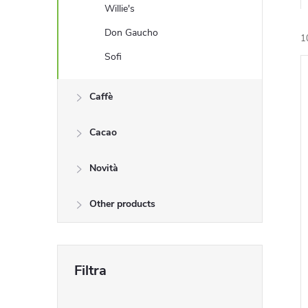
e
Willie's
Don Gaucho
1
Sofi
i
l
Caffè
Cacao
Novità
Other products