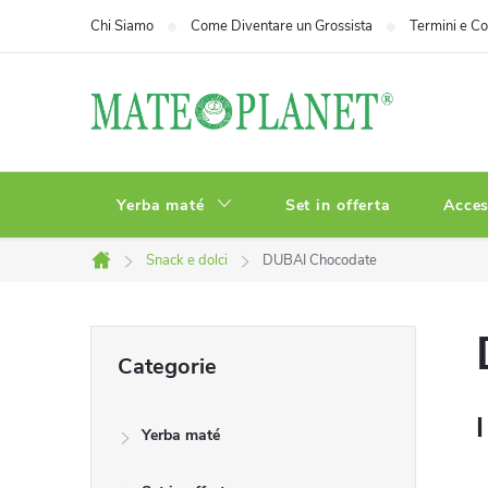
Vai
Chi Siamo
Come Diventare un Grossista
Termini e Co
al
contenuto
Yerba maté
Set in offerta
Acces
Snack e dolci
DUBAI Chocodate
Casa
B
Saltare
Categorie
le
a
categorie
I
Yerba maté
r