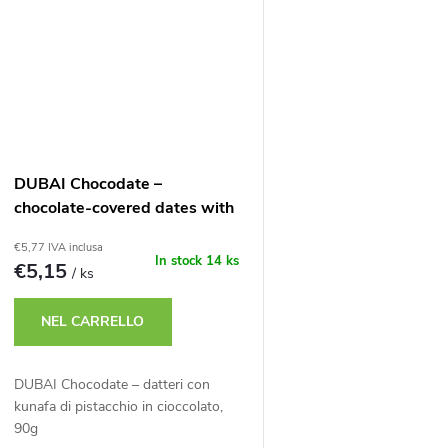
DUBAI Chocodate –
chocolate-covered dates with
coconut kunafa, 90g
€5,77 IVA inclusa
In stock
14 ks
€5,15
/ ks
NEL CARRELLO
DUBAI Chocodate – datteri con
kunafa di pistacchio in cioccolato,
90g