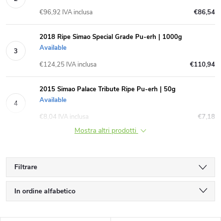
€96,92 IVA inclusa
€86,54
2018 Ripe Simao Special Grade Pu-erh | 1000g
Available
€124,25 IVA inclusa
€110,94
2015 Simao Palace Tribute Ripe Pu-erh | 50g
Available
€8,04 IVA inclusa
€7,18
Mostra altri prodotti
Filtrare
O
In ordine alfabetico
r
Meno costoso