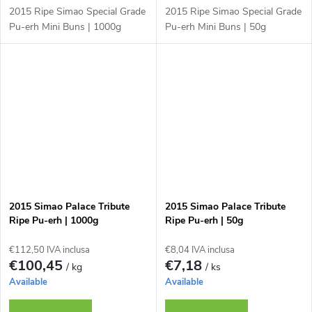
2015 Ripe Simao Special Grade
2015 Ripe Simao Special Grade
t
Pu-erh Mini Buns | 1000g
Pu-erh Mini Buns | 50g
i
2015 Simao Palace Tribute
2015 Simao Palace Tribute
Ripe Pu-erh | 1000g
Ripe Pu-erh | 50g
€112,50 IVA inclusa
€8,04 IVA inclusa
€100,45
€7,18
/ kg
/ ks
Available
Available