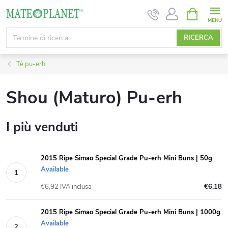
Vai
CARRELL
DELLA
al
SPESA
contenuto
RICERCA
Tè pu-erh
Shou (Maturo) Pu-erh
I più venduti
2015 Ripe Simao Special Grade Pu-erh Mini Buns | 50g
Available
€6,92 IVA inclusa
€6,18
2015 Ripe Simao Special Grade Pu-erh Mini Buns | 1000g
Available