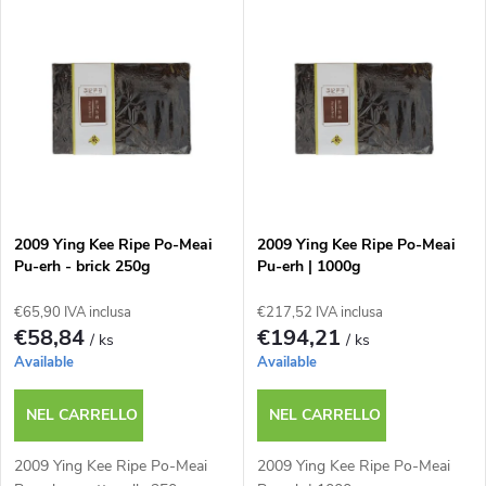
E
Il più costoso
d
l
I più venduti
i
e
n
n
a
c
m
2009 Ying Kee Ripe Po-Meai
2009 Ying Kee Ripe Po-Meai
Pu-erh - brick 250g
Pu-erh | 1000g
o
e
€65,90 IVA inclusa
€217,52 IVA inclusa
d
€58,84
€194,21
/ ks
/ ks
n
Available
Available
e
t
NEL CARRELLO
NEL CARRELLO
i
o
2009 Ying Kee Ripe Po-Meai
2009 Ying Kee Ripe Po-Meai