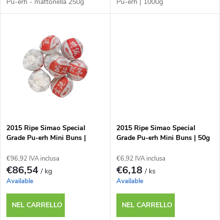
p
Pu-erh - mattonella 250g
Pu-erh | 1000g
d
r
e
o
i
d
p
o
r
t
2015 Ripe Simao Special
2015 Ripe Simao Special
o
Grade Pu-erh Mini Buns |
Grade Pu-erh Mini Buns | 50g
t
1000g
€96,92 IVA inclusa
€6,92 IVA inclusa
d
€86,54
€6,18
/ kg
/ ks
i
Available
Available
o
NEL CARRELLO
NEL CARRELLO
t