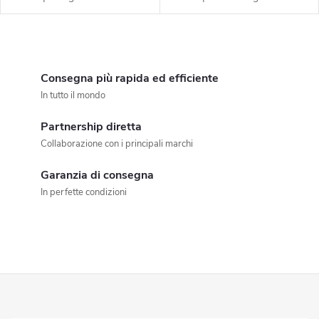
C
o
Consegna più rapida ed efficiente
In tutto il mondo
n
Partnership diretta
t
Collaborazione con i principali marchi
r
Garanzia di consegna
o
In perfette condizioni
l
l
i
P
d