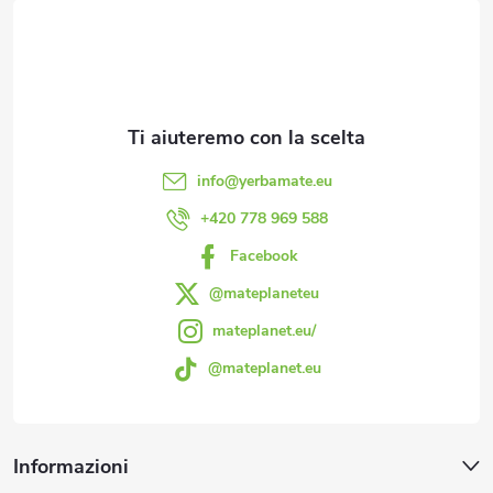
i
e
è
l
d
l
'
i
info
@
yerbamate.eu
e
p
+420 778 969 588
l
Facebook
a
e
@mateplaneteu
g
n
mateplanet.eu/
@mateplanet.eu
c
i
o
n
Informazioni