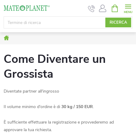
Vai
CARRELL
DELLA
al
SPESA
contenuto
RICERCA
Casa
Come Diventare un
Grossista
Diventate partner all'ingrosso
Il volume minimo d'ordine è di
30 kg / 150 EUR
.
È sufficiente effettuare la registrazione e provvederemo ad
approvare la tua richiesta.