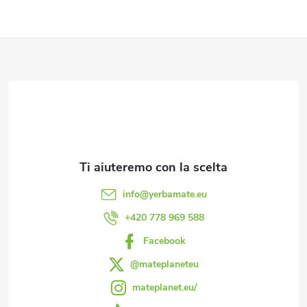
P
i
è
d
i
info
@
yerbamate.eu
p
+420 778 969 588
Facebook
a
@mateplaneteu
g
mateplanet.eu/