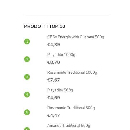
i
i
PRODOTTI TOP 10
l
CBSe Energia with Guaraná 500g
€4,39
l
Playadito 1000g
'
€8,70
Rosamonte Traditional 1000g
€7,67
l
Playadito 500g
€4,69
Rosamonte Traditional 500g
€4,47
Amanda Traditional 500g