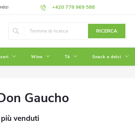
+420 778 969 588
ndizioni
Informativa sulla Privacy
RICERCA
sori
Wine
Tè
Snack e dolci
Don Gaucho
 più venduti