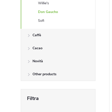
e
Willie's
i
Don Gaucho
l
Sofi
Caffè
Cacao
Novità
Other products
i