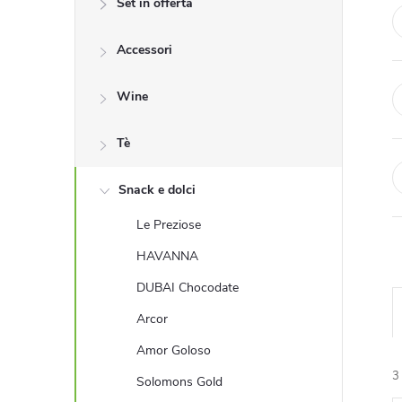
Set in offerta
r
Accessori
a
l
Wine
a
Tè
t
Snack e dolci
Le Preziose
e
HAVANNA
r
DUBAI Chocodate
Arcor
a
Amor Goloso
l
3
Solomons Gold