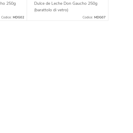
cho 250g
Dulce de Leche Don Gaucho 250g
(barattolo di vetro)
Codice:
MDG02
Codice:
MDG07