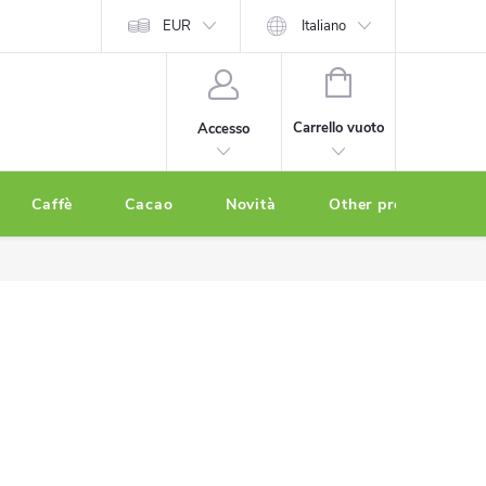
EUR
Italiano
CARRELLO
DELLA
Carrello vuoto
Accesso
SPESA
Caffè
Cacao
Novità
Other products