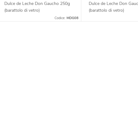
p
Dulce de Leche Don Gaucho 250g
Dulce de Leche Don Gau
e
(barattolo di vetro)
(barattolo di vetro)
r
Codice:
MDG08
o
p
C
d
o
r
o
n
o
t
d
t
o
o
t
t