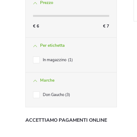
Prezzo
i
€
6
€
7
Per etichetta
In magazzino
1
t
Marche
r
Don Gaucho
3
i
l
ACCETTIAMO PAGAMENTI ONLINE
l