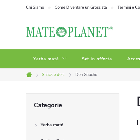
Vai
Chi Siamo
Come Diventare un Grossista
Termini e Co
al
contenuto
Yerba maté
Set in offerta
Acces
Snack e dolci
Don Gaucho
Casa
B
Saltare
Categorie
le
a
categorie
I
Yerba maté
r