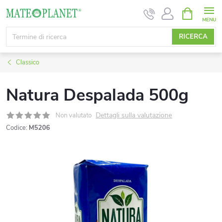
Vai
CARRELL
DELLA
al
SPESA
contenuto
RICERCA
Classico
Natura Despalada 500g
Dettagli sulla valutazione
Non valutato
Codice:
M5206