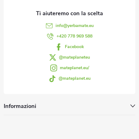
d
i
info
@
yerbamate.eu
p
+420 778 969 588
Facebook
a
@mateplaneteu
g
mateplanet.eu/
@mateplanet.eu
i
n
Informazioni
a