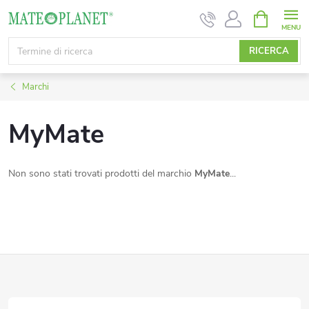
Vai
CARRELL
DELLA
al
SPESA
contenuto
RICERCA
Marchi
MyMate
Non sono stati trovati prodotti del marchio
MyMate
...
P
i