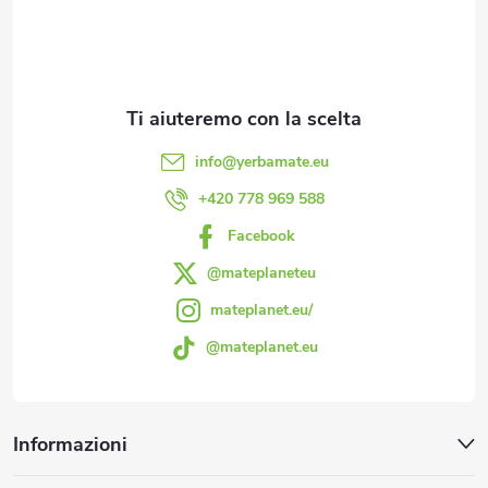
è
d
i
info
@
yerbamate.eu
p
+420 778 969 588
Facebook
a
@mateplaneteu
g
mateplanet.eu/
@mateplanet.eu
i
n
Informazioni
a