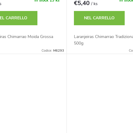
In stock
13 ks
In stoc
€5,40
s
/ ks
EL CARRELLO
NEL CARRELLO
eiras Chimarrao Moida Grossa
Laranjeiras Chimarrao Tradizion
500g
Codice:
M6293
Co