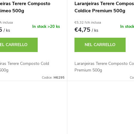
jeiras Terere Composto
Laranjeiras Terere Compos
Limeo 500g
Coldice Premium 500g
A inclusa
€5,32 IVA inclusa
In stock
>20 ks
In stoc
75
€4,75
/ ks
/ ks
EL CARRELLO
NEL CARRELLO
eiras Terere Composto Cold
Laranjeiras Terere Composto Co
500g
Premium 500g
Codice:
M6295
Co