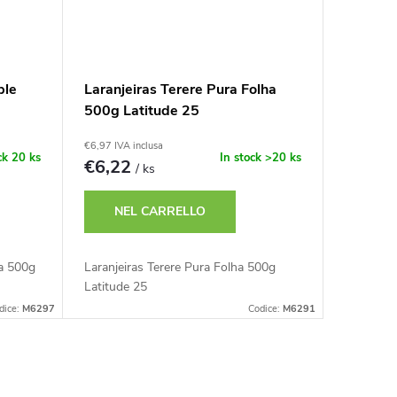
ple
Laranjeiras Terere Pura Folha
500g Latitude 25
€6,97 IVA inclusa
ck
20 ks
In stock
>20 ks
€6,22
/ ks
NEL CARRELLO
a 500g
Laranjeiras Terere Pura Folha 500g
Latitude 25
dice:
M6297
Codice:
M6291