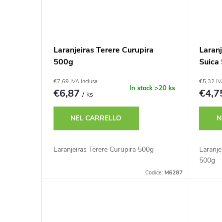
Laranjeiras Terere Curupira
Laran
500g
Suica
€7,69 IVA inclusa
€5,32 IV
In stock
>20 ks
€6,87
€4,
/ ks
NEL CARRELLO
N
Laranjeiras Terere Curupira 500g
Laranje
500g
Codice:
M6287