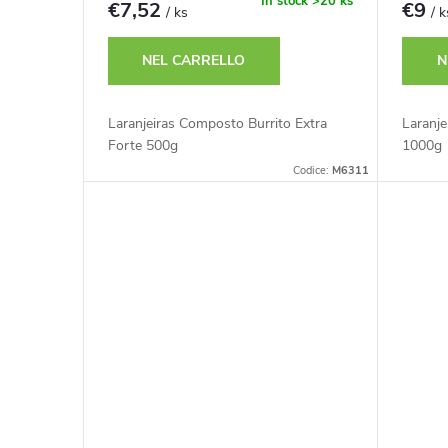
e
In stock
>20 ks
€7,52
€9
/ ks
/ k
o
i
NEL CARRELLO
N
d
p
Laranjeiras Composto Burrito Extra
Laranj
e
Forte 500g
1000g
r
Codice:
M6311
i
o
p
d
r
o
o
t
d
t
o