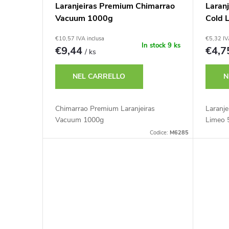
i
Laranjeiras Premium Chimarrao
Laran
t
Vacuum 1000g
Cold 
€10,57 IVA inclusa
€5,32 IV
t
In stock
9 ks
€9,44
€4,
/ ks
i
NEL CARRELLO
N
Chimarrao Premium Laranjeiras
Laranj
Vacuum 1000g
Limeo 
Codice:
M6285