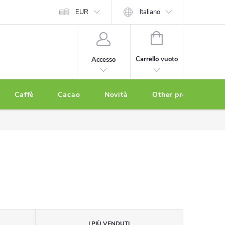
EUR
Italiano
CARRELLO
DELLA
Carrello vuoto
Accesso
SPESA
Caffè
Cacao
Novità
Other products
I PIÙ VENDUTI