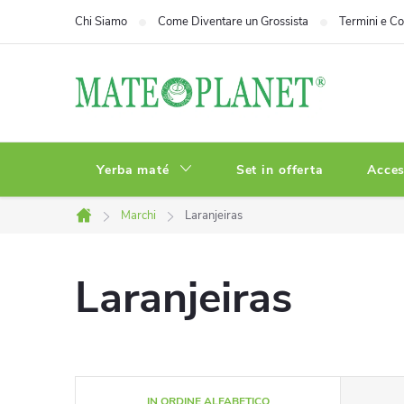
Vai
Chi Siamo
Come Diventare un Grossista
Termini e Co
al
contenuto
Yerba maté
Set in offerta
Acces
Marchi
Laranjeiras
Casa
Laranjeiras
O
IN ORDINE ALFABETICO