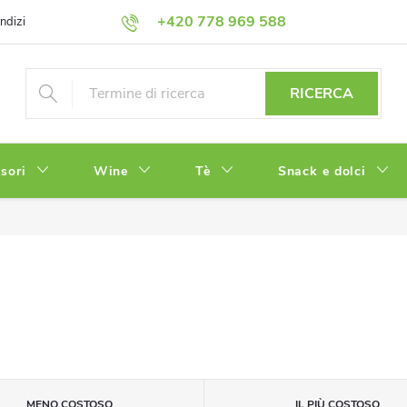
+420 778 969 588
ndizioni
Informativa sulla Privacy
RICERCA
sori
Wine
Tè
Snack e dolci
MENO COSTOSO
IL PIÙ COSTOSO