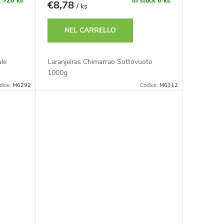
k
>20 ks
In stock
6 ks
€8,78
/ ks
NEL CARRELLO
ale
Laranjeiras Chimarrao Sottovuoto
1000g
dice:
M6292
Codice:
M6312