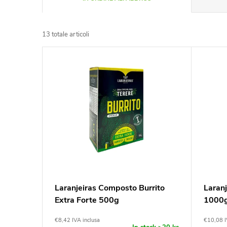
r
13
totale articoli
d
E
i
l
n
e
a
n
m
c
e
o
Laranjeiras Composto Burrito
Laran
n
Extra Forte 500g
1000
d
t
€8,42 IVA inclusa
€10,08 I