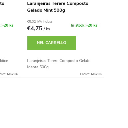
to
Laranjeiras Terere Composto
Gelado Mint 500g
€5,32 IVA inclusa
k
>20 ks
In stock
>20 ks
€4,75
/ ks
NEL CARRELLO
ldice
Laranjeiras Terere Composto Gelato
Menta 500g
dice:
M6294
Codice:
M6296