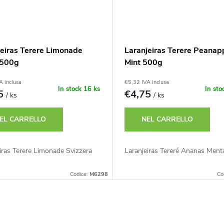
jeiras Terere Limonade
Laranjeiras Terere Peanap
 500g
Mint 500g
A inclusa
€5,32 IVA inclusa
In stock
16 ks
In sto
75
€4,75
/ ks
/ ks
EL CARRELLO
NEL CARRELLO
iras Terere Limonade Svizzera
Laranjeiras Tereré Ananas Ment
Codice:
M6298
Co