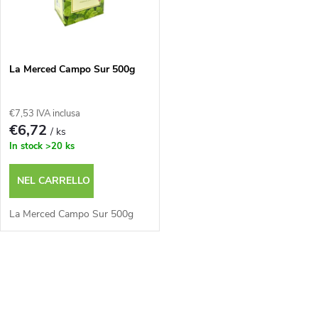
n
n
a
c
m
La Merced Campo Sur 500g
o
e
€7,53 IVA inclusa
d
€6,72
/ ks
n
In stock
>20 ks
e
t
NEL CARRELLO
i
o
La Merced Campo Sur 500g
p
d
r
C
e
o
o