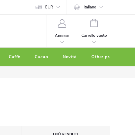
EUR
Italiano
CARRELLO
DELLA
Carrello vuoto
Accesso
SPESA
Caffè
Cacao
Novità
Other products
I PIÙ VENDUTI