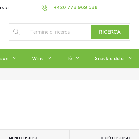
+420 778 969 588
ndizioni
Informativa sulla Privacy
RICERCA
sori
Wine
Tè
Snack e dolci
MENO COSTOSO
IL PIÙ COSTOSO