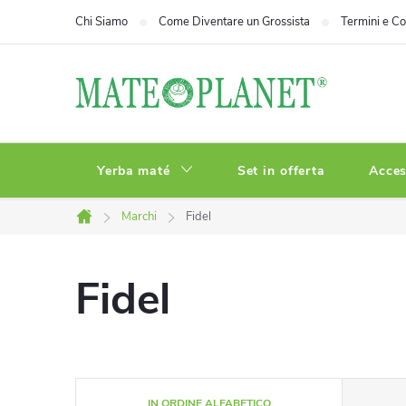
Vai
Chi Siamo
Come Diventare un Grossista
Termini e Co
al
contenuto
Yerba maté
Set in offerta
Acces
Marchi
Fidel
Casa
Fidel
O
IN ORDINE ALFABETICO