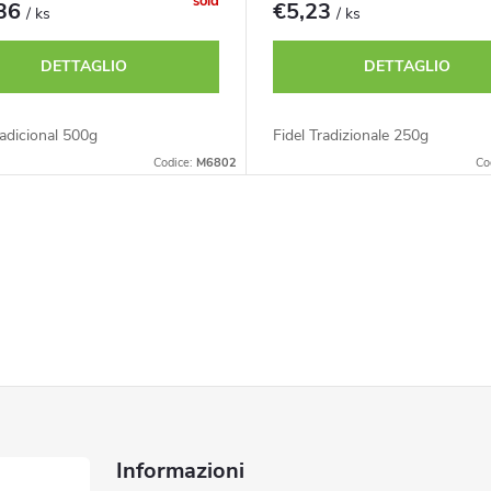
sold
,36
€5,23
/ ks
/ ks
DETTAGLIO
DETTAGLIO
radicional 500g
Fidel Tradizionale 250g
Codice:
M6802
Co
Informazioni