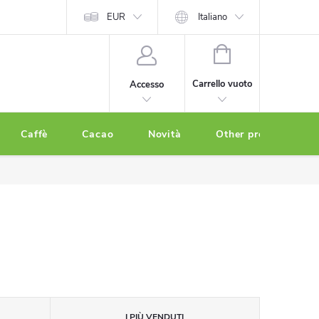
EUR
Italiano
CARRELLO
DELLA
Carrello vuoto
Accesso
SPESA
Caffè
Cacao
Novità
Other products
I PIÙ VENDUTI