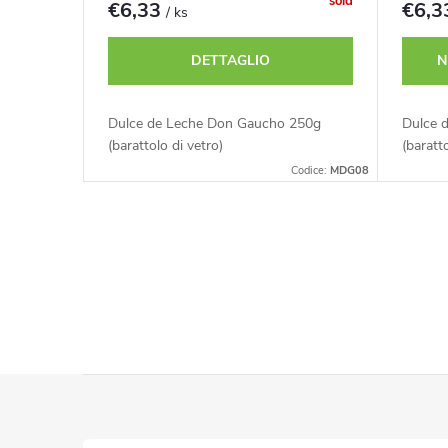
e
sold
€6,33
€6,
/ ks
o
i
DETTAGLIO
N
d
p
Dulce de Leche Don Gaucho 250g
Dulce 
e
(barattolo di vetro)
(baratt
r
Codice:
MDG08
i
o
p
C
d
r
o
o
n
o
t
t
d
P
t
r
o
i