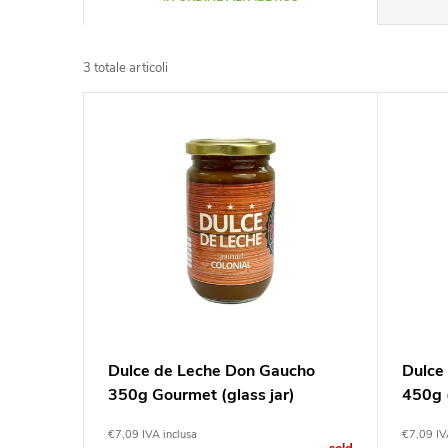
r
3
totale articoli
d
E
i
l
n
e
a
n
m
c
e
o
Dulce de Leche Don Gaucho
Dulce
n
350g Gourmet (glass jar)
450g (
d
t
€7,09 IVA inclusa
€7,09 IV