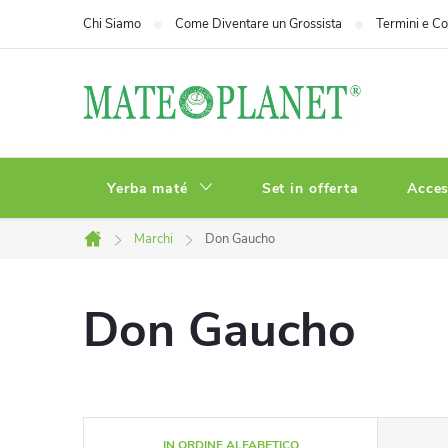
Vai
Chi Siamo
Come Diventare un Grossista
Termini e Co
al
contenuto
Yerba maté
Set in offerta
Acces
Marchi
Don Gaucho
Casa
Don Gaucho
O
IN ORDINE ALFABETICO