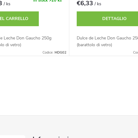
In stock
>20 ks
33
€6,33
/ ks
/ ks
EL CARRELLO
DETTAGLIO
de Leche Don Gaucho 250g
Dulce de Leche Don Gaucho 25
olo di vetro)
(barattolo di vetro)
Codice:
MDG02
Co