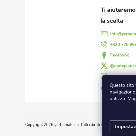
o
i
t
è
l
l
t
d
info
@
yerbam
i
i
i
+420 778 96
d
Facebook
p
e
@mateplanet
a
l
mateplanet.e
l
Questo sito 
g
@mateplanet
navigazione 
'
utilizzo. Ma
i
e
n
l
Copyright 2026
yerbamate.eu
. Tutti i diritti riservati.
Modifica de
Impostaz