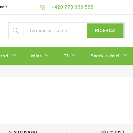
+420 778 969 588
ndizioni
Informativa sulla Privacy
RICERCA
sori
Wine
Tè
Snack e dolci
MENO COSTOSO
IL PIÙ COSTOSO