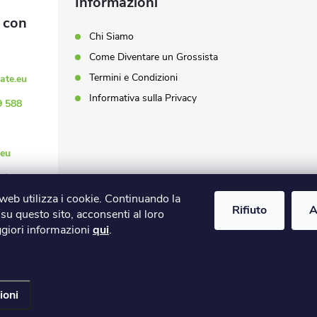
Informazioni
Chi Siamo
Come Diventare un Grossista
Termini e Condizioni
ate.eu
Informativa sulla Privacy
9 588
eu
u/
web utilizza i cookie. Continuando la
.eu
Rifiuto
A
su questo sito, acconsenti al loro
ggiori informazioni
qui
.
lle impostazioni dei cookie
ioni