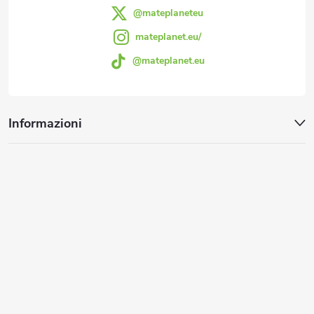
a
e
@mateplaneteu
l
g
mateplanet.eu/
e
@mateplanet.eu
i
n
n
c
Informazioni
a
o