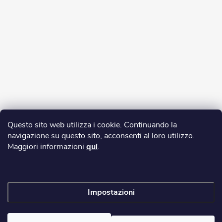
Questo sito web utilizza i cookie. Continuando la
navigazione su questo sito, acconsenti al loro utilizzo.
Maggiori informazioni
qui
.
Impostazioni
Copyright 2026
yerbamate.eu
. Tutti i diritti riservati.
Modifica delle
impostazioni dei cookie