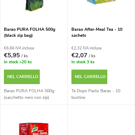
n
n
a
c
m
Barao PURA FOLHA 500g
Barao After-Meal Tea - 10
(black zip bag)
sachets
o
e
€6,66 IVA inclusa
€2,32 IVA inclusa
d
€5,95
€2,07
/ ks
/ ks
n
In stock
>20 ks
In stock
3 ks
e
t
NEL CARRELLO
NEL CARRELLO
i
o
Barao PURA FOLHA 500g
Te Dopo Pasto Barao - 10
p
(sacchetto nero con zip)
bustine
d
r
e
o