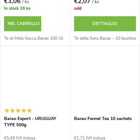
€3,06
€2,07
/ ks
/ ks
In stock
18 ks
sold
NEL CARRELLO
DETTAGLIO
Te di Mela Secca Barao 100 Gr
Te della Sera Barao - 10 bustine
Barao Export - URUGUAY
Barao Fennel Tea 10 sachets
TYPE 500g
€5,49 IVA inclusa
€1,71 IVA inclusa