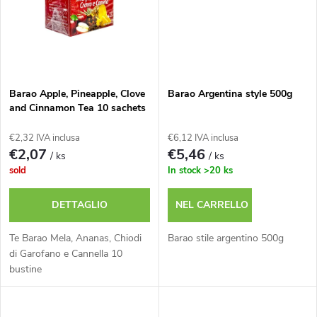
i
d
p
o
r
t
Barao Apple, Pineapple, Clove
Barao Argentina style 500g
o
and Cinnamon Tea 10 sachets
t
€2,32 IVA inclusa
€6,12 IVA inclusa
d
€2,07
€5,46
/ ks
/ ks
i
sold
In stock
>20 ks
o
DETTAGLIO
NEL CARRELLO
t
Te Barao Mela, Ananas, Chiodi
Barao stile argentino 500g
t
di Garofano e Cannella 10
bustine
i