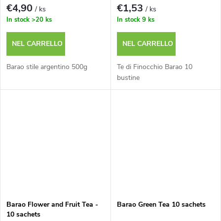
€4,90
€1,53
/ ks
/ ks
In stock
>20 ks
In stock
9 ks
NEL CARRELLO
NEL CARRELLO
Barao stile argentino 500g
Te di Finocchio Barao 10
bustine
Barao Flower and Fruit Tea -
Barao Green Tea 10 sachets
10 sachets