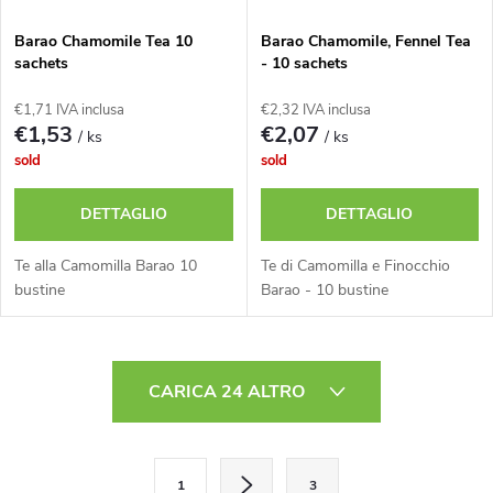
Barao Chamomile Tea 10
Barao Chamomile, Fennel Tea
sachets
- 10 sachets
€1,71 IVA inclusa
€2,32 IVA inclusa
€1,53
€2,07
/ ks
/ ks
sold
sold
DETTAGLIO
DETTAGLIO
Te alla Camomilla Barao 10
Te di Camomilla e Finocchio
bustine
Barao - 10 bustine
C
CARICA 24 ALTRO
o
n
P
1
3