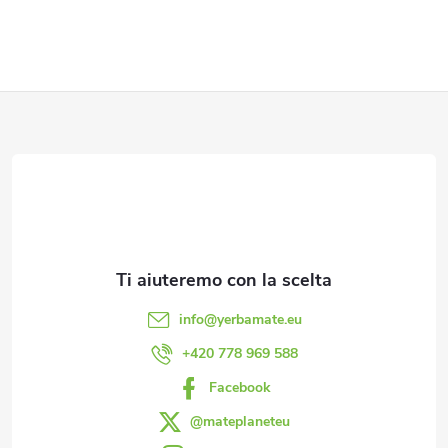
o
n
P
t
r
i
o
è
l
d
l
i
i
info
@
yerbamate.eu
d
p
+420 778 969 588
e
Facebook
a
l
@mateplaneteu