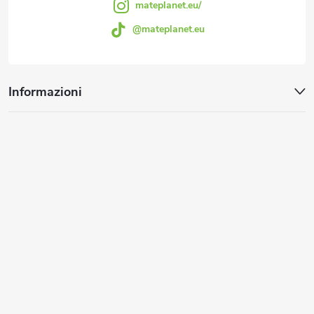
g
mateplanet.eu/
l
@mateplanet.eu
i
'
e
n
Informazioni
l
a
e
n
c
o