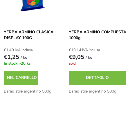
i
d
p
o
r
YERBA ARMINO CLASICA
YERBA ARMINO COMPUESTA
t
DISPLAY 100G
1000g
o
t
€1,40 IVA inclusa
€10,14 IVA inclusa
€1,25
€9,05
/ ks
/ ks
d
In stock
>20 ks
sold
i
o
NEL CARRELLO
DETTAGLIO
t
Barao stile argentino 500g
Barao stile argentino 500g
t
i