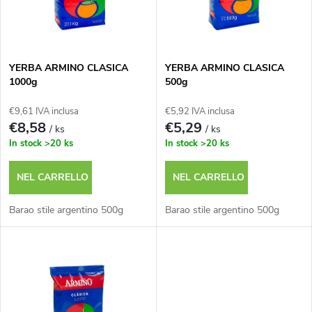
n
n
a
c
m
YERBA ARMINO CLASICA
YERBA ARMINO CLASICA
1000g
500g
o
e
€9,61 IVA inclusa
€5,92 IVA inclusa
d
€8,58
€5,29
/ ks
/ ks
n
In stock
>20 ks
In stock
>20 ks
e
t
NEL CARRELLO
NEL CARRELLO
i
o
Barao stile argentino 500g
Barao stile argentino 500g
p
d
r
e
o