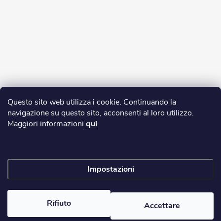
Questo sito web utilizza i cookie. Continuando la
navigazione su questo sito, acconsenti al loro utilizzo.
Maggiori informazioni
qui
.
Impostazioni
Copyright 2026
yerbamate.eu
. Tutti i diritti riservati.
Modifica delle
impostazioni dei cookie
Rifiuto
Accettare
Creato da Shoptet Premium