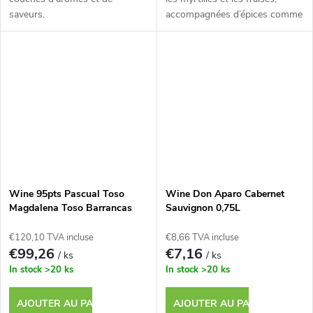
saveurs.
accompagnées d’épices comme
le poivre noir.
Wine 95pts Pascual Toso
Wine Don Aparo Cabernet
Magdalena Toso Barrancas
Sauvignon 0,75L
2022 - 0,75L
€120,10 TVA incluse
€8,66 TVA incluse
€99,26
€7,16
/ ks
/ ks
In stock
>20 ks
In stock
>20 ks
AJOUTER AU PANIER
AJOUTER AU PANIER