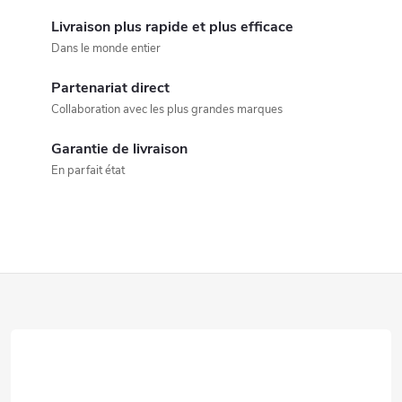
o
Livraison plus rapide et plus efficace
Dans le monde entier
n
Partenariat direct
t
Collaboration avec les plus grandes marques
r
Garantie de livraison
ô
En parfait état
l
e
d
P
e
i
s
e
l