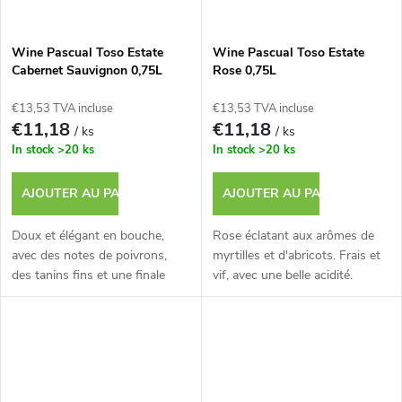
Wine Pascual Toso Estate
Wine Pascual Toso Estate
Cabernet Sauvignon 0,75L
Rose 0,75L
Cork
€13,53 TVA incluse
€13,53 TVA incluse
€11,18
€11,18
/ ks
/ ks
In stock
>20 ks
In stock
>20 ks
AJOUTER AU PANIER
AJOUTER AU PANIER
Doux et élégant en bouche,
Rose éclatant aux arômes de
avec des notes de poivrons,
myrtilles et d'abricots. Frais et
des tanins fins et une finale
vif, avec une belle acidité.
équilibrée.