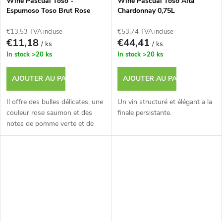
Wine Pascual Toso -
Wine Pascual Toso Alta
Espumoso Toso Brut Rose
Chardonnay 0,75L
0,75L
€13,53 TVA incluse
€53,74 TVA incluse
€11,18
€44,41
/ ks
/ ks
In stock
>20 ks
In stock
>20 ks
AJOUTER AU PANIER
AJOUTER AU PANIER
Il offre des bulles délicates, une
Un vin structuré et élégant a la
couleur rose saumon et des
finale persistante.
notes de pomme verte et de
peche.