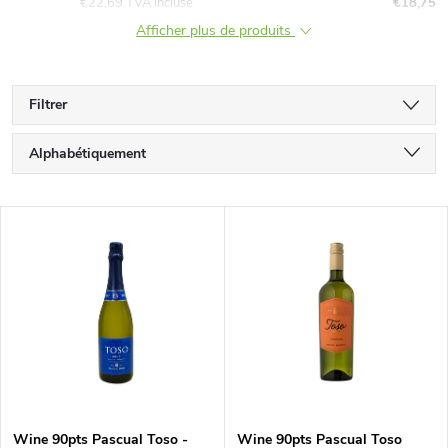
€22,69 TVA incluse
€18,75
Afficher plus de produits
Filtrer
T
Alphabétiquement
r
Le moins cher
L
Le plus cher
i
i
Bestsellers
d
s
e
t
s
e
Wine 90pts Pascual Toso -
Wine 90pts Pascual Toso