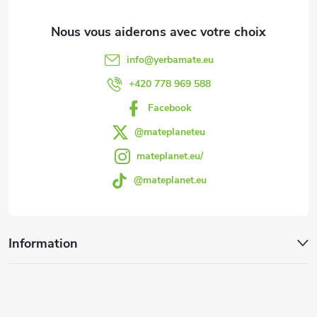
d
i
s
d
info
@
yerbamate.eu
t
e
+420 778 969 588
e
Facebook
p
s
@mateplaneteu
a
mateplanet.eu/
@mateplanet.eu
g
e
Information