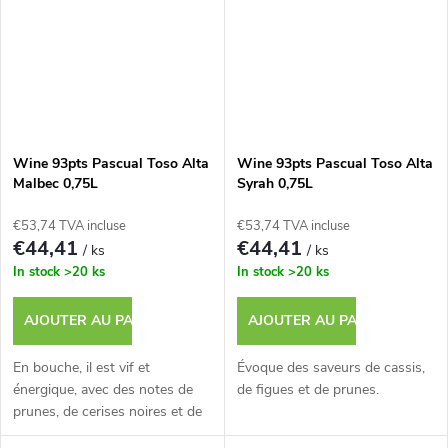
Wine 93pts Pascual Toso Alta
Wine 93pts Pascual Toso Alta
Malbec 0,75L
Syrah 0,75L
€53,74 TVA incluse
€53,74 TVA incluse
€44,41
€44,41
/ ks
/ ks
In stock
>20 ks
In stock
>20 ks
AJOUTER AU PANIER
AJOUTER AU PANIER
En bouche, il est vif et
Évoque des saveurs de cassis,
énergique, avec des notes de
de figues et de prunes.
prunes, de cerises noires et de
fruits rouges.