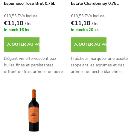
p
Espumoso Toso Brut 0,75L
Estate Chardonnay 0,75L
d
r
€13,53 TVA incluse
€13,53 TVA incluse
e
€11,18
€11,18
/ ks
/ ks
o
In stock
16 ks
In stock
>20 ks
s
d
AJOUTER AU PANIER
AJOUTER AU PANIER
p
u
Élégant vin effervescent aux
Fraîcheur marquée, une acidité
r
bulles fines et persistantes,
rappelant les agrumes et des
offrant de frais arômes de poire
arômes de peche blanche et
i
et de peche blanche.
d'ananas.
o
t
d
s
u
i