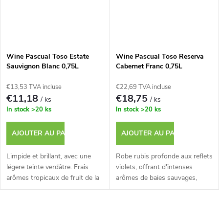
Wine Pascual Toso Estate
Wine Pascual Toso Reserva
Sauvignon Blanc 0,75L
Cabernet Franc 0,75L
€13,53 TVA incluse
€22,69 TVA incluse
€11,18
€18,75
/ ks
/ ks
In stock
>20 ks
In stock
>20 ks
AJOUTER AU PANIER
AJOUTER AU PANIER
Limpide et brillant, avec une
Robe rubis profonde aux reflets
légere teinte verdâtre. Frais
violets, offrant d'intenses
arômes tropicaux de fruit de la
arômes de baies sauvages,
passion et de melon.
d'épices et de subtiles notes de
chene.
C