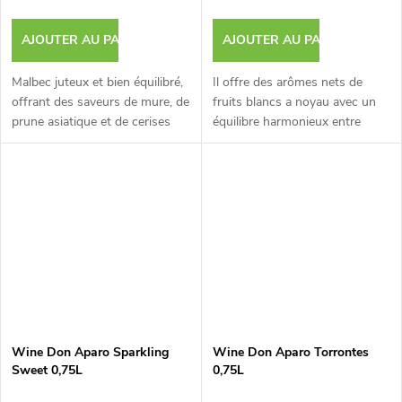
AJOUTER AU PANIER
AJOUTER AU PANIER
Malbec juteux et bien équilibré,
Il offre des arômes nets de
offrant des saveurs de mure, de
fruits blancs a noyau avec un
prune asiatique et de cerises
équilibre harmonieux entre
noires.
acidité et douceur.
Wine Don Aparo Sparkling
Wine Don Aparo Torrontes
Sweet 0,75L
0,75L