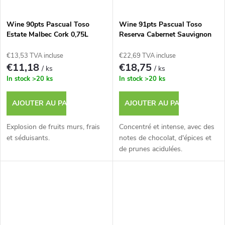
t
Wine 90pts Pascual Toso
Wine 91pts Pascual Toso
s
Estate Malbec Cork 0,75L
Reserva Cabernet Sauvignon
0,75L
€13,53 TVA incluse
€22,69 TVA incluse
€11,18
€18,75
/ ks
/ ks
In stock
>20 ks
In stock
>20 ks
AJOUTER AU PANIER
AJOUTER AU PANIER
Explosion de fruits murs, frais
Concentré et intense, avec des
et séduisants.
notes de chocolat, d'épices et
de prunes acidulées.