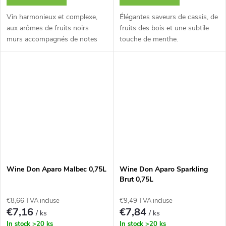
Vin harmonieux et complexe,
Élégantes saveurs de cassis, de
aux arômes de fruits noirs
fruits des bois et une subtile
murs accompagnés de notes
touche de menthe.
épicées.
Wine Don Aparo Malbec 0,75L
Wine Don Aparo Sparkling
Brut 0,75L
€8,66 TVA incluse
€9,49 TVA incluse
€7,16
€7,84
/ ks
/ ks
In stock
>20 ks
In stock
>20 ks