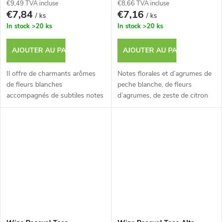
€9,49 TVA incluse
€8,66 TVA incluse
€7,84
€7,16
/ ks
/ ks
In stock
>20 ks
In stock
>20 ks
AJOUTER AU PANIER
AJOUTER AU PANIER
Il offre de charmants arômes
Notes florales et d’agrumes de
de fleurs blanches
peche blanche, de fleurs
accompagnés de subtiles notes
d’agrumes, de zeste de citron
de pâtisserie.
et de fruits tropicaux.