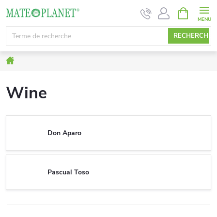
Aller
PANIER
D'ACHAT
au
contenu
RECHERCHE
Accueil
Wine
Don Aparo
Pascual Toso