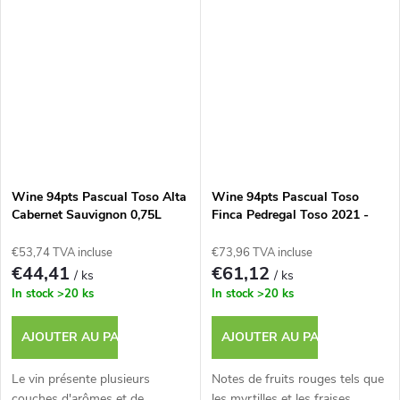
Wine 94pts Pascual Toso Alta
Wine 94pts Pascual Toso
Cabernet Sauvignon 0,75L
Finca Pedregal Toso 2021 -
0,75L
€53,74 TVA incluse
€73,96 TVA incluse
€44,41
€61,12
/ ks
/ ks
In stock
>20 ks
In stock
>20 ks
AJOUTER AU PANIER
AJOUTER AU PANIER
Le vin présente plusieurs
Notes de fruits rouges tels que
couches d'arômes et de
les myrtilles et les fraises,