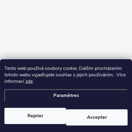
Tento web používá soubory cookie. Dalším procházením
tohoto webu vyjadřujete souhlas s jejich používáním.. Více
informací
zde
.
Paramètres
Copyright 2026
yerbamate.eu
. Tous droits réservés.
Modifier les
paramètres des cookies
Rejeter
Accepter
Créé par Shoptet Premium