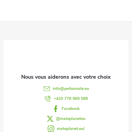
l
e
d
P
e
i
s
e
l
d
i
s
d
info
@
yerbamate.eu
t
e
+420 778 969 588
e
Facebook
p
s
@mateplaneteu
a
mateplanet.eu/