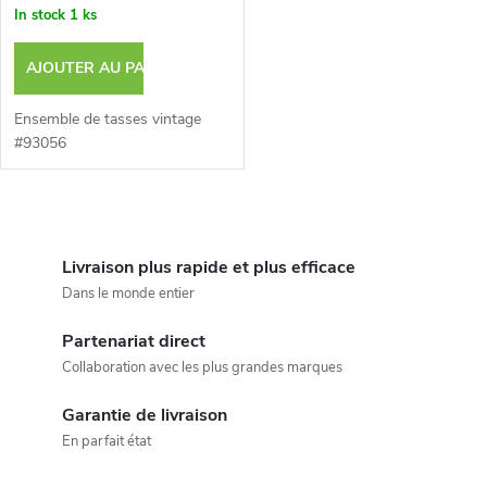
In stock
1 ks
AJOUTER AU PANIER
Ensemble de tasses vintage
#93056
C
o
Livraison plus rapide et plus efficace
Dans le monde entier
n
Partenariat direct
t
Collaboration avec les plus grandes marques
r
Garantie de livraison
ô
En parfait état