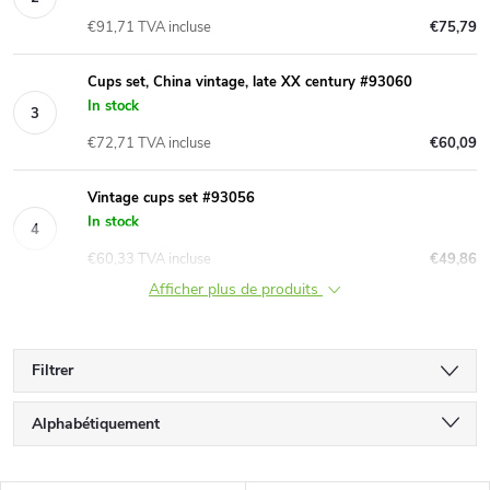
€91,71 TVA incluse
€75,79
Cups set, China vintage, late XX century #93060
In stock
€72,71 TVA incluse
€60,09
Vintage cups set #93056
In stock
€60,33 TVA incluse
€49,86
Afficher plus de produits
Filtrer
T
Alphabétiquement
r
Le moins cher