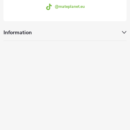
@mateplanet.eu
g
e
Information