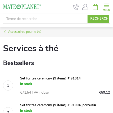
Aller
PANIER
D'ACHAT
au
contenu
RECHERCHE
Accessoires pour le thé
Services à thé
Bestsellers
Set for tea ceremony (9 items) # 91014
In stock
€71,54 TVA incluse
€59,12
Set for tea ceremony (9 items) # 91004, porcelain
In stock