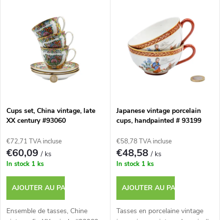
L
Le plus cher
i
i
Bestsellers
d
s
e
t
s
e
p
Cups set, China vintage, late
Japanese vintage porcelain
XX century #93060
cups, handpainted # 93199
d
r
€72,71 TVA incluse
€58,78 TVA incluse
e
€60,09
€48,58
/ ks
/ ks
o
In stock
1 ks
In stock
1 ks
s
d
AJOUTER AU PANIER
AJOUTER AU PANIER
p
u
Ensemble de tasses, Chine
Tasses en porcelaine vintage