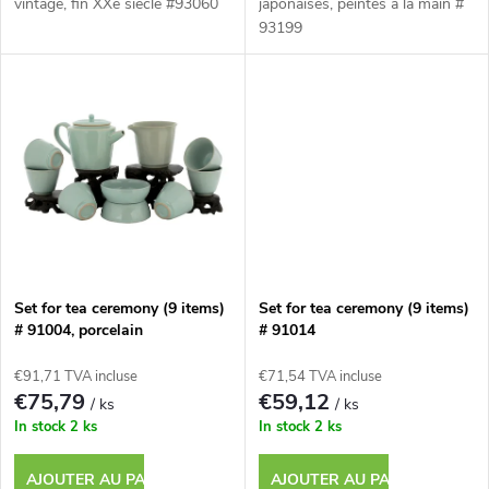
r
vintage, fin XXe siecle #93060
japonaises, peintes a la main #
93199
i
o
t
d
s
u
i
t
Set for tea ceremony (9 items)
Set for tea ceremony (9 items)
s
# 91004, porcelain
# 91014
€91,71 TVA incluse
€71,54 TVA incluse
€75,79
€59,12
/ ks
/ ks
In stock
2 ks
In stock
2 ks
AJOUTER AU PANIER
AJOUTER AU PANIER