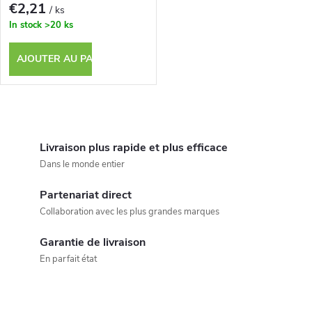
€2,21
/ ks
In stock
>20 ks
AJOUTER AU PANIER
C
o
Livraison plus rapide et plus efficace
Dans le monde entier
n
Partenariat direct
t
Collaboration avec les plus grandes marques
r
Garantie de livraison
ô
En parfait état
l