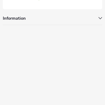
g
e
Information