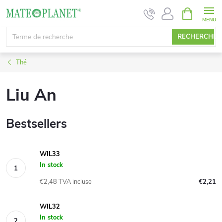
Aller
PANIER
D'ACHAT
au
contenu
RECHERCHE
Thé
Liu An
Bestsellers
WIL33
In stock
€2,48 TVA incluse
€2,21
WIL32
In stock