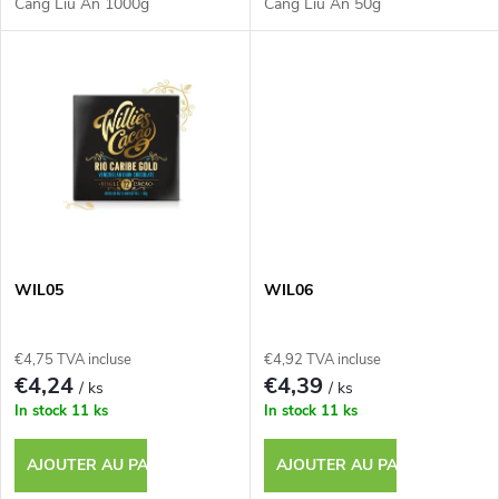
r
Cang Liu An 1000g
Cang Liu An 50g
i
o
t
d
s
u
i
t
WIL05
WIL06
s
€4,75 TVA incluse
€4,92 TVA incluse
€4,24
€4,39
/ ks
/ ks
In stock
11 ks
In stock
11 ks
AJOUTER AU PANIER
AJOUTER AU PANIER