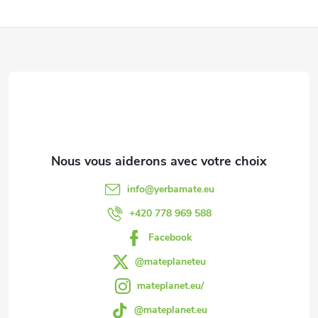
e
d
P
e
i
s
e
l
d
i
s
d
info
@
yerbamate.eu
t
e
+420 778 969 588
e
Facebook
p
s
@mateplaneteu
a
mateplanet.eu/
@mateplanet.eu