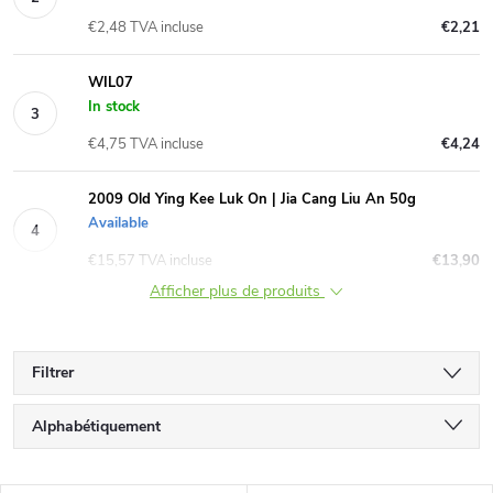
€2,48 TVA incluse
€2,21
WIL07
In stock
€4,75 TVA incluse
€4,24
2009 Old Ying Kee Luk On | Jia Cang Liu An 50g
Available
€15,57 TVA incluse
€13,90
Afficher plus de produits
Filtrer
T
Alphabétiquement
r
Le moins cher