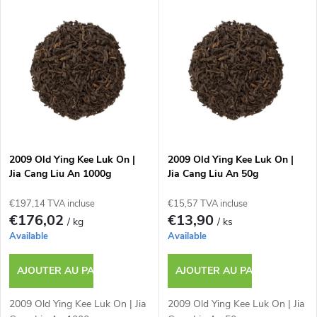
L
Le plus cher
i
i
Bestsellers
d
s
e
t
s
e
p
2009 Old Ying Kee Luk On |
2009 Old Ying Kee Luk On |
Jia Cang Liu An 1000g
Jia Cang Liu An 50g
d
r
€197,14 TVA incluse
€15,57 TVA incluse
e
€176,02
€13,90
/ kg
/ ks
o
Available
Available
s
d
AJOUTER AU PANIER
AJOUTER AU PANIER
p
u
2009 Old Ying Kee Luk On | Jia
2009 Old Ying Kee Luk On | Jia