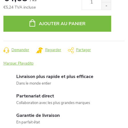
€5,24 TVA incluse
Prix
de
AJOUTER AU PANIER
la
mesure:
Demander
Regarder
Partager
Marque:
Playadito
Livraison plus rapide et plus efficace
Dans le monde entier
Partenariat direct
Collaboration avec les plus grandes marques
Garantie de livraison
En parfait état