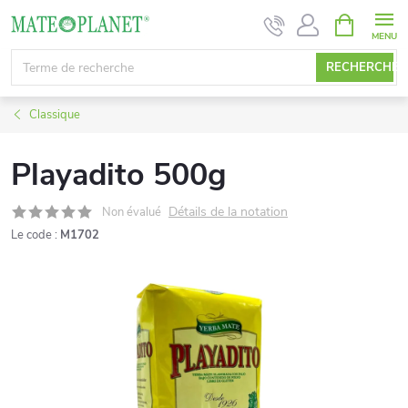
Aller
PANIER
D'ACHAT
au
contenu
RECHERCHE
Classique
Playadito 500g
Détails de la notation
Non évalué
Le code :
M1702