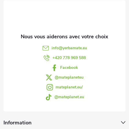
i
e
d
d
info
@
yerbamate.eu
e
+420 778 969 588
Facebook
p
@mateplaneteu
a
mateplanet.eu/
@mateplanet.eu
g
e
Information