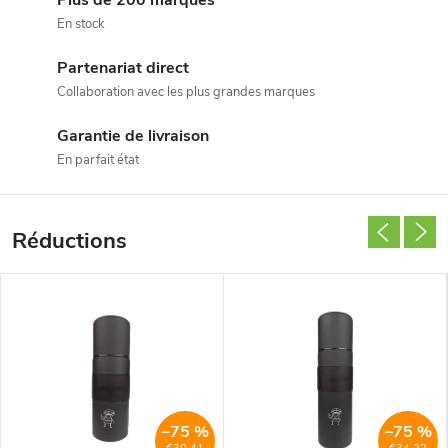
Plus de 200 marques
b
En stock
o
Partenariat direct
Collaboration avec les plus grandes marques
u
Garantie de livraison
t
En parfait état
i
q
Réductions
u
e
e
n
–75 %
–75 %