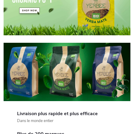
e
d
a
n
s
n
o
t
r
Livraison plus rapide et plus efficace
Dans le monde entier
e