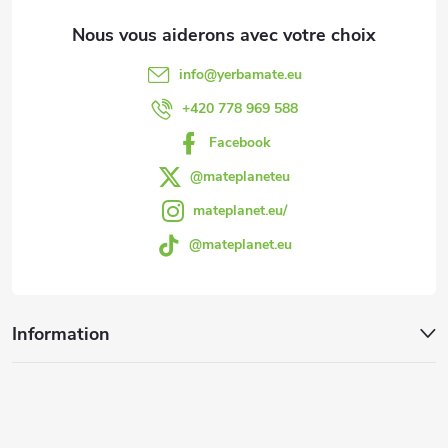
d
d
info
@
yerbamate.eu
e
+420 778 969 588
Facebook
p
@mateplaneteu
a
mateplanet.eu/
@mateplanet.eu
g
e
Information