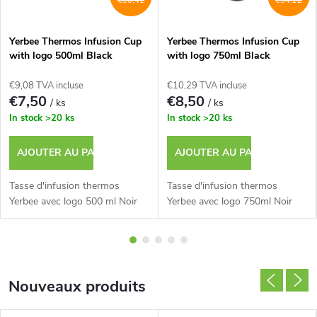
l
€30,41
€34,22
i
Yerbee Thermos Infusion Cup
Yerbee Thermos Infusion Cup
with logo 500ml Black
with logo 750ml Black
g
€9,08 TVA incluse
€10,29 TVA incluse
n
€7,50
€8,50
/ ks
/ ks
In stock
>20 ks
In stock
>20 ks
e
AJOUTER AU PANIER
AJOUTER AU PANIER
!
Tasse d'infusion thermos
Tasse d'infusion thermos
Yerbee avec logo 500 ml Noir
Yerbee avec logo 750ml Noir
Nouveaux produits