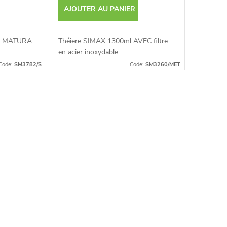
AJOUTER AU PANIER
ml MATURA
Théiere SIMAX 1300ml AVEC filtre
en acier inoxydable
Code:
SM3782/S
Code:
SM3260/MET