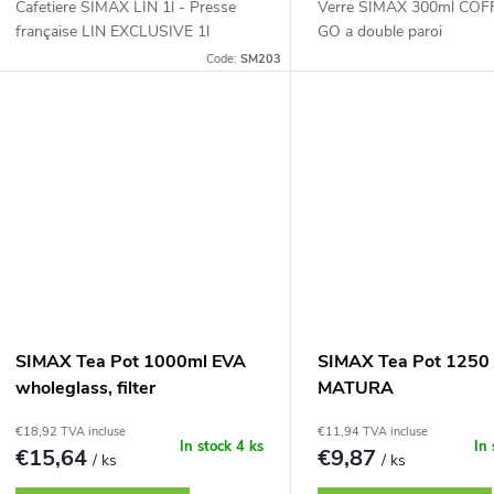
Cafetiere SIMAX LIN 1l - Presse
Verre SIMAX 300ml COF
française LIN EXCLUSIVE 1l
GO a double paroi
Code:
SM203
SIMAX Tea Pot 1000ml EVA
SIMAX Tea Pot 1250
wholeglass, filter
MATURA
€18,92 TVA incluse
€11,94 TVA incluse
In stock
4 ks
In
€15,64
€9,87
/ ks
/ ks