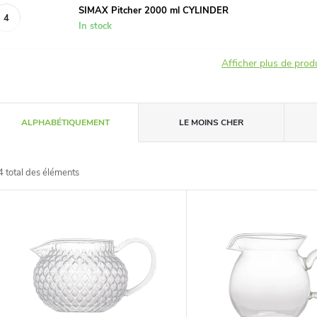
SIMAX Pitcher 2000 ml CYLINDER
In stock
Afficher plus de prod
T
ALPHABÉTIQUEMENT
LE MOINS CHER
r
4
total des éléments
L
d
e
s
s
t