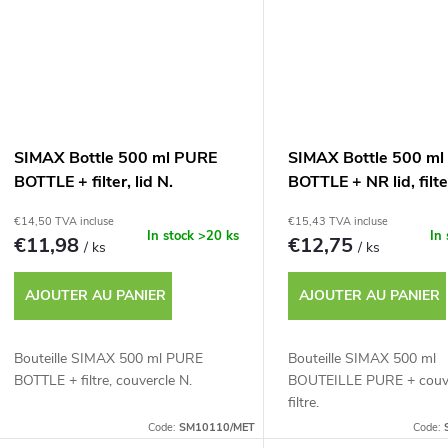
t
s
SIMAX Bottle 500 ml PURE
SIMAX Bottle 500 m
BOTTLE + filter, lid N.
BOTTLE + NR lid, filte
€14,50 TVA incluse
€15,43 TVA incluse
In stock
>20 ks
In
€11,98
€12,75
/ ks
/ ks
AJOUTER AU PANIER
AJOUTER AU PANIER
Bouteille SIMAX 500 ml PURE
Bouteille SIMAX 500 ml
BOTTLE + filtre, couvercle N.
BOUTEILLE PURE + couve
filtre.
Code:
SM10110/MET
Code: