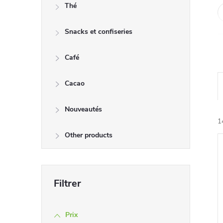
Thé
Snacks et confiseries
Café
Cacao
Nouveautés
1
i
Other products
i
Prix