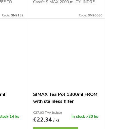
FEE TO
Carafe SIMAX 2000 ml CYLINDRE
Code:
SM2152
Code:
SM20060
 ml
SIMAX Tea Pot 1300ml FROM
with stainless filter
€27,03 TVA incluse
 stock
14 ks
In stock
>20 ks
€22,34
/ ks