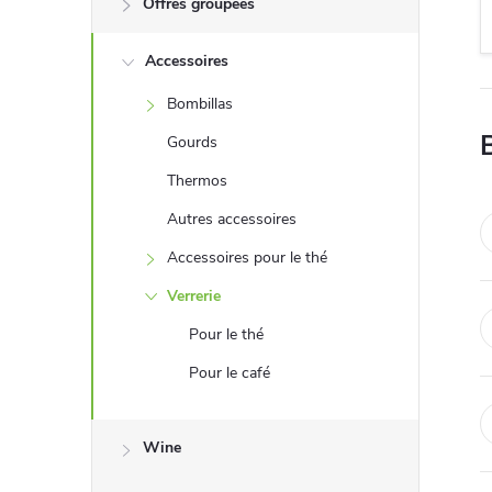
Offres groupées
a
Accessoires
d
Bombillas
r
Gourds
é
Thermos
Autres accessoires
Accessoires pour le thé
Verrerie
Pour le thé
Pour le café
Wine