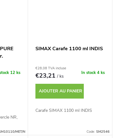
l PURE
SIMAX Carafe 1100 ml INDIS
r.
€28,08 TVA incluse
 stock
12 ks
In stock
4 ks
€23,21
/ ks
AJOUTER AU PANIER
Carafe SIMAX 1100 ml INDIS
rcle NR,
SM10110/MET/N
Code:
SM2546