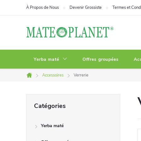
Aller
À Propos de Nous
Devenir Grossiste
Termes et Condi
au
contenu
Yerba maté
Offres groupées
Ac
Accessoires
Verrerie
Accueil
E
Sauter
Catégories
les
n
catégories
Yerba maté
c