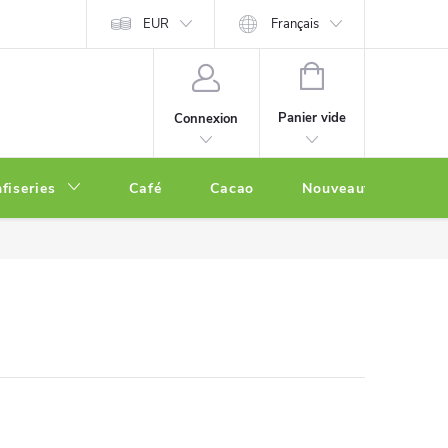
EUR
Français
PANIER
D'ACHAT
Panier vide
Connexion
fiseries
Café
Cacao
Nouveautés
O