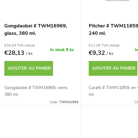
p
e
r
d
Gongdaobei # TWM16969,
Pitcher # TWM11859,
o
glass, 380 ml.
240 ml.
e
€34,04 TVA incluse
€11,28 TVA incluse
d
In stock
8 ks
I
€28,13
€9,32
/ ks
/ ks
s
u
AJOUTER AU PANIER
AJOUTER AU PANIER
p
r
Gongdaobei # TWM16969, verre,
Carafe # TWM11859, en v
t
380 ml.
ml.
o
Code:
TWM16969
C
s
d
u