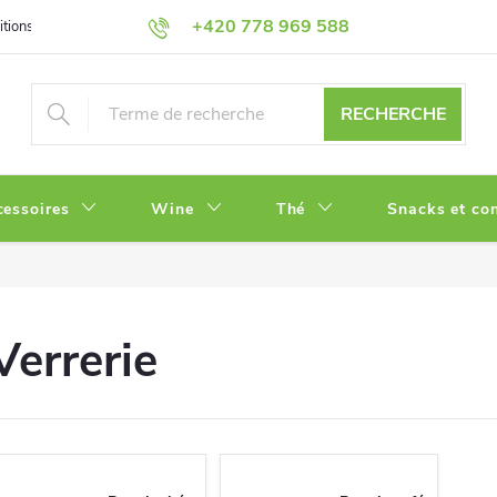
+420 778 969 588
tions
Politique de Confidentialité
RECHERCHE
cessoires
Wine
Thé
Snacks et con
Verrerie