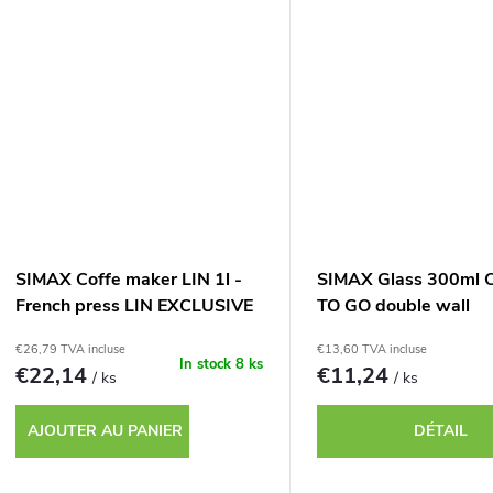
SIMAX Coffe maker LIN 1l -
SIMAX Glass 300ml 
French press LIN EXCLUSIVE
TO GO double wall
1l
€26,79 TVA incluse
€13,60 TVA incluse
In stock
8 ks
€22,14
€11,24
/ ks
/ ks
AJOUTER AU PANIER
DÉTAIL