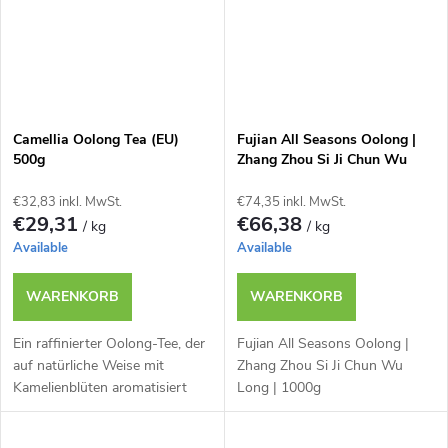
Camellia Oolong Tea (EU)
Fujian All Seasons Oolong |
500g
Zhang Zhou Si Ji Chun Wu
Long | 1000g
€32,83 inkl. MwSt.
€74,35 inkl. MwSt.
€29,31
€66,38
/ kg
/ kg
Available
Available
WARENKORB
WARENKORB
Ein raffinierter Oolong-Tee, der
Fujian All Seasons Oolong |
auf natürliche Weise mit
Zhang Zhou Si Ji Chun Wu
Kamelienblüten aromatisiert
Long | 1000g
wird und ein zartes, florales
Aroma bietet.