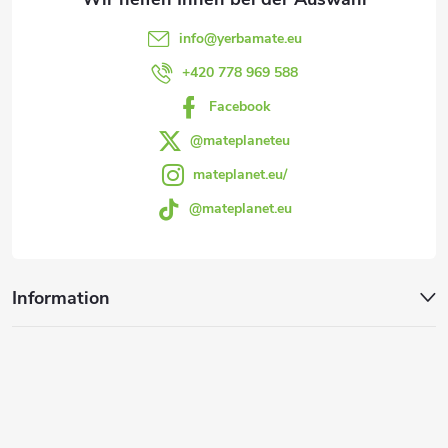
r
e
L
info
@
yerbamate.eu
i
+420 778 969 588
i
Facebook
l
s
@mateplaneteu
t
e
mateplanet.eu/
e
@mateplanet.eu
Information