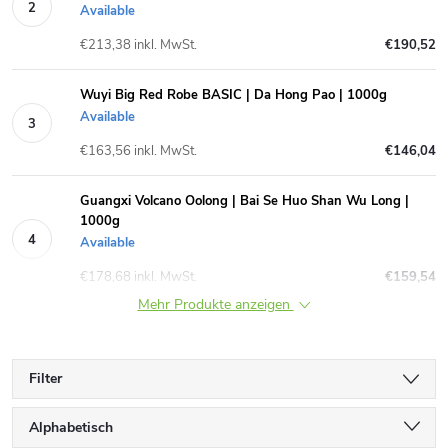
Available
€213,38 inkl. MwSt.
€190,52
Wuyi Big Red Robe BASIC | Da Hong Pao | 1000g
Available
€163,56 inkl. MwSt.
€146,04
Guangxi Volcano Oolong | Bai Se Huo Shan Wu Long |
1000g
Available
€178,68 inkl. MwSt.
€159,54
Mehr Produkte anzeigen
Filter
P
Alphabetisch