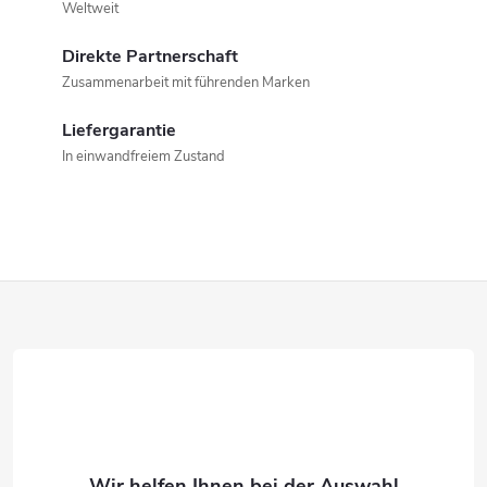
r
n
Weltweit
i
e
Direkte Partnerschaft
e
Zusammenarbeit mit führenden Marken
l
r
u
Liefergarantie
e
In einwandfreiem Zustand
n
m
g
e
n
F
t
u
e
ß
d
e
z