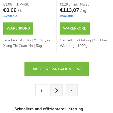
€9,05 inkl. MwSt.
€126,64 inkl. MwSt.
€8,08
€113,07
/ ks
/ kg
Available
Available
WARENKORB
WARENKORB
Jade Eisen-Göttin | You Ji Qing
Osmanthus Oolong | Gui Hua
Xiang Tie Guan Yin | 50g
Wu Long | 1000g
S
WEITERE 24 LADEN
t
e
P
1
4
a
u
g
e
i
Schnellere und effizientere Lieferung