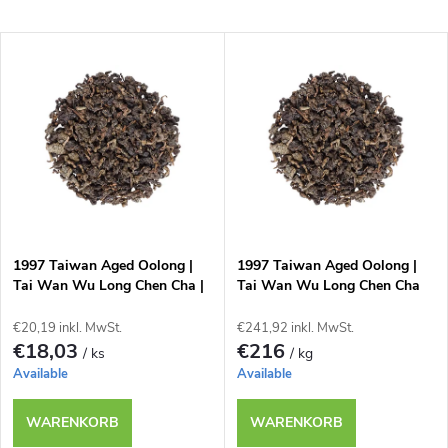
r
Günstigste
L
Teuerste
o
i
Meistverkauft
d
s
u
t
k
e
t
1997 Taiwan Aged Oolong |
1997 Taiwan Aged Oolong |
Tai Wan Wu Long Chen Cha |
Tai Wan Wu Long Chen Cha
d
50g
|1000g
s
€20,19 inkl. MwSt.
€241,92 inkl. MwSt.
e
€18,03
€216
/ ks
/ kg
o
Available
Available
r
r
WARENKORB
WARENKORB