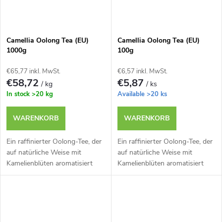
Camellia Oolong Tea (EU)
Camellia Oolong Tea (EU)
1000g
100g
€65,77 inkl. MwSt.
€6,57 inkl. MwSt.
€58,72
€5,87
/ kg
/ ks
In stock
>20 kg
Available
>20 ks
WARENKORB
WARENKORB
Ein raffinierter Oolong-Tee, der
Ein raffinierter Oolong-Tee, der
auf natürliche Weise mit
auf natürliche Weise mit
Kamelienblüten aromatisiert
Kamelienblüten aromatisiert
wird und ein zartes, florales
wird und ein zartes, florales
Aroma bietet.
Aroma bietet.