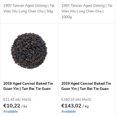
P
t
1997 Taiwan Aged Oolong | Tai
1997 Taiwan Aged Oolong | Tai
r
Wan Wu Long Chen Cha | 50g
Wan Wu Long Chen Cha |
1000g
i
o
e
d
r
u
u
k
n
t
g
2019 Aged Carcoal Baked Tie
2019 Aged Carcoal Baked Tie
e
Guan Yin | Tan Bei Tie Guan
Guan Yin | Tan Bei Tie Guan
Yin | 50g
Yin 1000g
€11,45 inkl. MwSt.
€160,18 inkl. MwSt.
€10,22
€143,02
/ ks
/ kg
Available
Available