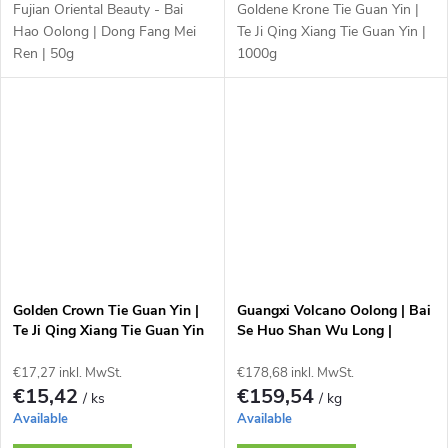
Fujian Oriental Beauty - Bai
Goldene Krone Tie Guan Yin |
Hao Oolong | Dong Fang Mei
Te Ji Qing Xiang Tie Guan Yin |
Ren | 50g
1000g
Golden Crown Tie Guan Yin |
Guangxi Volcano Oolong | Bai
Te Ji Qing Xiang Tie Guan Yin
Se Huo Shan Wu Long |
| 50g
1000g
€17,27 inkl. MwSt.
€178,68 inkl. MwSt.
€15,42
€159,54
/ ks
/ kg
Available
Available