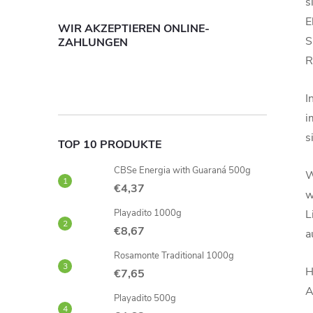
s
E
WIR AKZEPTIEREN ONLINE-
S
ZAHLUNGEN
R
I
i
s
TOP 10 PRODUKTE
CBSe Energia with Guaraná 500g
W
€4,37
w
Playadito 1000g
L
€8,67
a
Rosamonte Traditional 1000g
H
€7,65
A
Playadito 500g