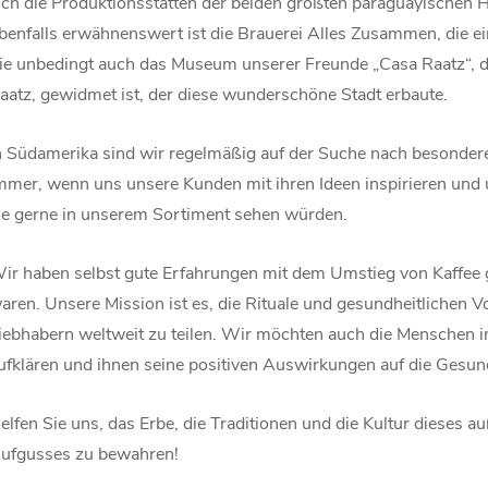
ich die Produktionsstätten der beiden größten paraguayischen He
benfalls erwähnenswert ist die Brauerei Alles Zusammen, die ei
ie unbedingt auch das Museum unserer Freunde „Casa Raatz“, d
aatz, gewidmet ist, der diese wunderschöne Stadt erbaute.
n Südamerika sind wir regelmäßig auf der Suche nach besonder
mmer, wenn uns unsere Kunden mit ihren Ideen inspirieren und
ie gerne in unserem Sortiment sehen würden.
ir haben selbst gute Erfahrungen mit dem Umstieg von Kaffee g
aren. Unsere Mission ist es, die Rituale und gesundheitlichen 
iebhabern weltweit zu teilen. Wir möchten auch die Menschen 
ufklären und ihnen seine positiven Auswirkungen auf die Gesun
elfen Sie uns, das Erbe, die Traditionen und die Kultur dieses
ufgusses zu bewahren!