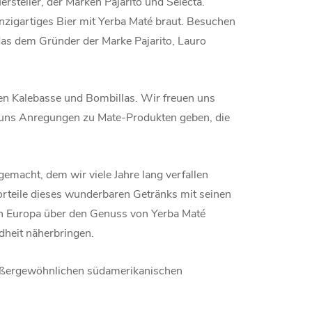
rsteller, der Marken Pajarito und Selecta.
nzigartiges Bier mit Yerba Maté braut. Besuchen
as dem Gründer der Marke Pajarito, Lauro
en Kalebasse und Bombillas. Wir freuen uns
 uns Anregungen zu Mate-Produkten geben, die
emacht, dem wir viele Jahre lang verfallen
Vorteile dieses wunderbaren Getränks mit seinen
in Europa über den Genuss von Yerba Maté
dheit näherbringen.
 außergewöhnlichen südamerikanischen