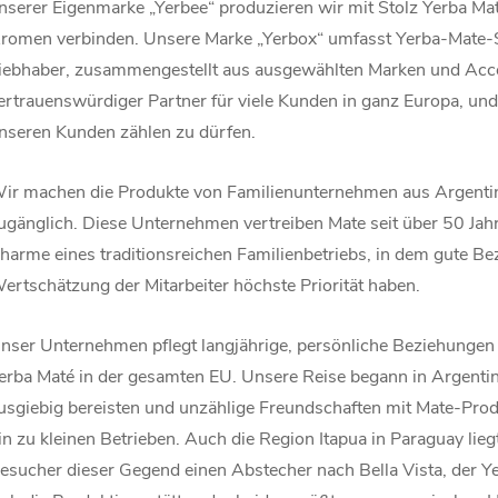
nserer Eigenmarke „Yerbee“ produzieren wir mit Stolz Yerba Ma
romen verbinden. Unsere Marke „Yerbox“ umfasst Yerba-Mate-Se
iebhaber, zusammengestellt aus ausgewählten Marken und Acces
ertrauenswürdiger Partner für viele Kunden in ganz Europa, und
nseren Kunden zählen zu dürfen.
ir machen die Produkte von Familienunternehmen aus Argentini
ugänglich. Diese Unternehmen vertreiben Mate seit über 50 Jah
harme eines traditionsreichen Familienbetriebs, in dem gute B
ertschätzung der Mitarbeiter höchste Priorität haben.
nser Unternehmen pflegt langjährige, persönliche Beziehungen 
erba Maté in der gesamten EU. Unsere Reise begann in Argenti
usgiebig bereisten und unzählige Freundschaften mit Mate-Pro
in zu kleinen Betrieben. Auch die Region Itapua in Paraguay li
esucher dieser Gegend einen Abstecher nach Bella Vista, der 