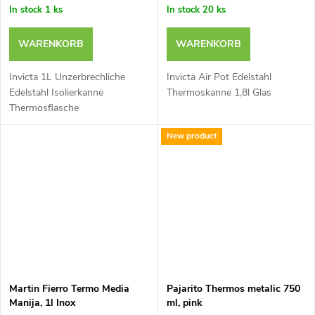
In stock
1 ks
In stock
20 ks
WARENKORB
WARENKORB
Invicta 1L Unzerbrechliche
Invicta Air Pot Edelstahl
Edelstahl Isolierkanne
Thermoskanne 1,8l Glas
Thermosflasche
New product
Martin Fierro Termo Media
Pajarito Thermos metalic 750
Manija, 1l Inox
ml, pink