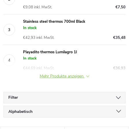
€9,08 inkl. MwSt.
€7,50
Stainless steel thermos 700ml Black
In stock
€42,93 inkl. MwSt.
€35,48
Playadito thermos Lumilagro 1l
In stock
€44,69 inkl. MwSt.
€36,93
Mehr Produkte anzeigen
Filter
P
Alphabetisch
r
Günstigste