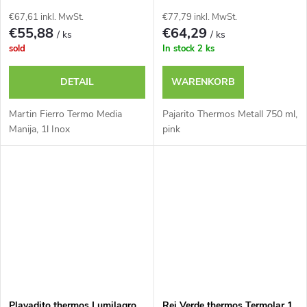
€67,61 inkl. MwSt.
€77,79 inkl. MwSt.
€55,88
€64,29
/ ks
/ ks
sold
In stock
2 ks
DETAIL
WARENKORB
Martin Fierro Termo Media
Pajarito Thermos Metall 750 ml,
Manija, 1l Inox
pink
Playadito thermos Lumilagro
Rei Verde thermos Termolar 1