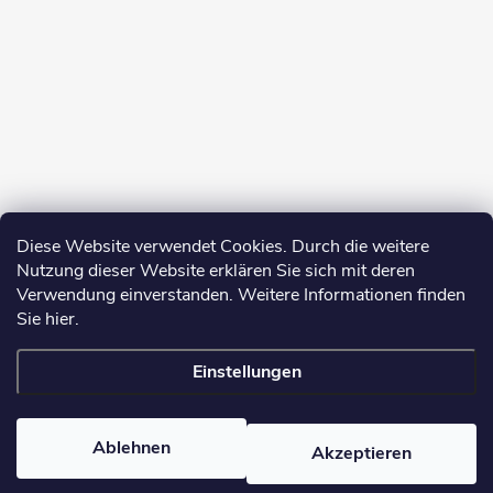
Diese Website verwendet Cookies. Durch die weitere
Nutzung dieser Website erklären Sie sich mit deren
Verwendung einverstanden. Weitere Informationen finden
Sie hier.
Einstellungen
Copyright 2026
yerbamate.eu
. Alle Rechte vorbehalten.
Cookie-
Einstellungen ändern
Ablehnen
Akzeptieren
Erstellt von Shoptet Premium