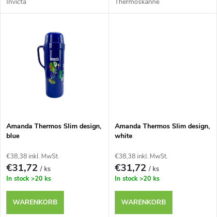
r
Invicta
Thermoskanne
i
o
e
d
r
u
u
k
n
t
Amanda Thermos Slim design,
Amanda Thermos Slim design,
g
blue
white
e
€38,38 inkl. MwSt.
€38,38 inkl. MwSt.
€31,72
€31,72
/ ks
/ ks
In stock
>20 ks
In stock
>20 ks
WARENKORB
WARENKORB