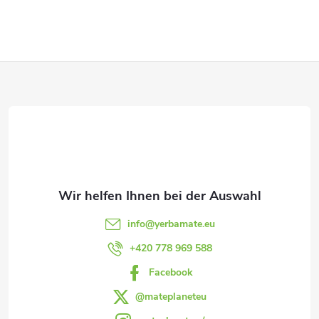
m
g
e
n
F
t
u
e
ß
d
e
z
r
e
L
info
@
yerbamate.eu
i
+420 778 969 588
i
Facebook
l
s
@mateplaneteu
t