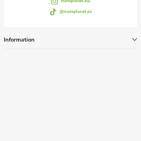
e
mateplanet.eu/
e
@mateplanet.eu
Information