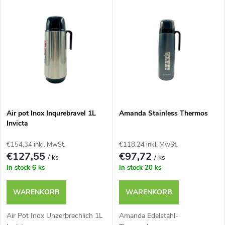
L
Teuerste
o
i
Meistverkauft
d
s
u
t
k
e
t
Air pot Inox Inqurebravel 1L
Amanda Stainless Thermos
Invicta
d
s
€154,34 inkl. MwSt.
€118,24 inkl. MwSt.
e
€127,55
€97,72
/ ks
/ ks
o
In stock
6 ks
In stock
20 ks
r
r
WARENKORB
WARENKORB
P
t
Air Pot Inox Unzerbrechlich 1L
Amanda Edelstahl-