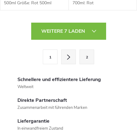
500ml Größe: Rot 500ml
700ml: Rot
S
WEITERE 7 LADEN
t
e
P
1
2
a
u
g
e
i
Schnellere und effizientere Lieferung
r
n
Weltweit
i
e
Direkte Partnerschaft
e
Zusammenarbeit mit führenden Marken
l
r
u
Liefergarantie
e
In einwandfreiem Zustand
n