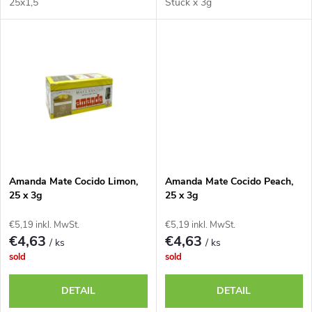
r
25x1,5
Stück x 3g
i
o
e
d
r
u
u
k
n
t
Amanda Mate Cocido Limon,
Amanda Mate Cocido Peach,
g
25 x 3g
25 x 3g
e
€5,19 inkl. MwSt.
€5,19 inkl. MwSt.
€4,63
€4,63
/ ks
/ ks
sold
sold
DETAIL
DETAIL