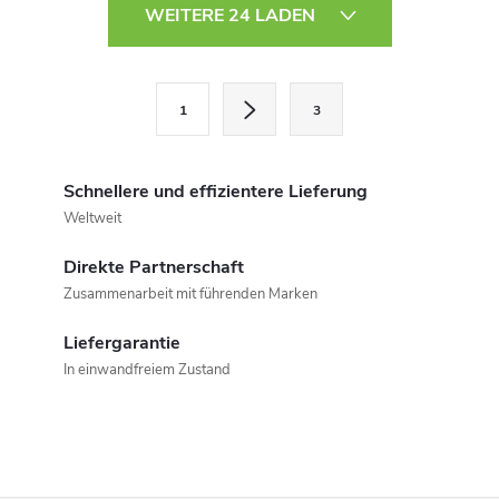
S
WEITERE 24 LADEN
t
e
P
1
3
a
u
g
e
i
Schnellere und effizientere Lieferung
r
n
Weltweit
i
e
Direkte Partnerschaft
e
Zusammenarbeit mit führenden Marken
l
r
u
Liefergarantie
e
In einwandfreiem Zustand
n
m
g
e
n