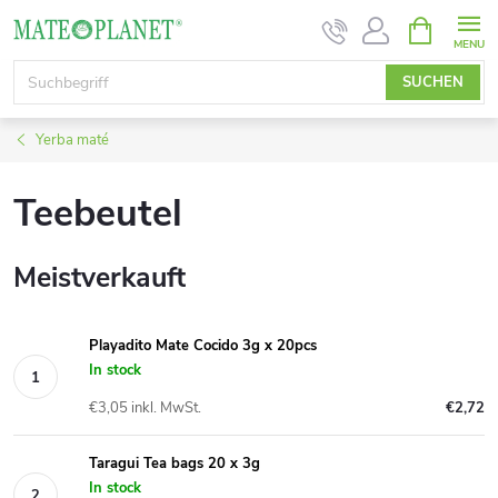
Zum
WARENK
Inhalt
springen
SUCHEN
Yerba maté
Teebeutel
Meistverkauft
Playadito Mate Cocido 3g x 20pcs
In stock
€3,05 inkl. MwSt.
€2,72
Taragui Tea bags 20 x 3g
In stock