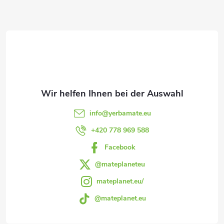
F
t
u
e
ß
d
e
z
r
e
L
info
@
yerbamate.eu
i
+420 778 969 588
i
Facebook
l
s
@mateplaneteu
t
e
mateplanet.eu/
e
@mateplanet.eu