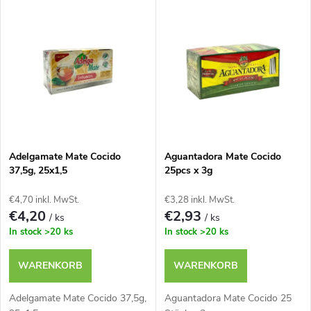
L
Teuerste
o
i
Meistverkauft
d
s
u
t
k
e
t
Adelgamate Mate Cocido
Aguantadora Mate Cocido
37,5g, 25x1,5
25pcs x 3g
d
s
€4,70 inkl. MwSt.
€3,28 inkl. MwSt.
e
€4,20
€2,93
/ ks
/ ks
o
In stock
>20 ks
In stock
>20 ks
r
r
WARENKORB
WARENKORB
P
t
Adelgamate Mate Cocido 37,5g,
Aguantadora Mate Cocido 25