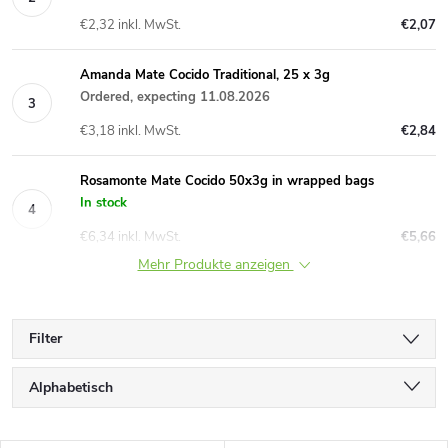
€2,32 inkl. MwSt.
€2,07
Amanda Mate Cocido Traditional, 25 x 3g
Ordered, expecting 11.08.2026
€3,18 inkl. MwSt.
€2,84
Rosamonte Mate Cocido 50x3g in wrapped bags
In stock
€6,34 inkl. MwSt.
€5,66
Mehr Produkte anzeigen
Filter
P
Alphabetisch
r
Günstigste