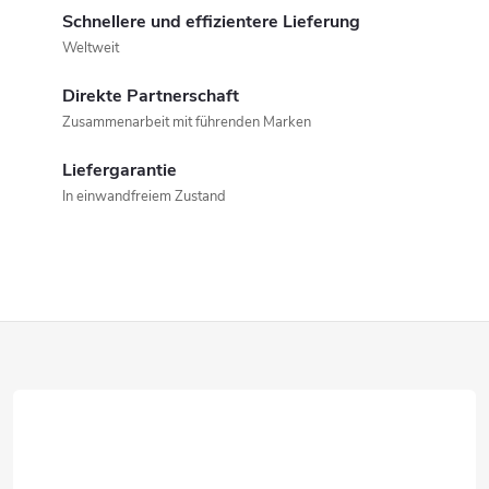
t
Schnellere und effizientere Lieferung
Weltweit
e
Direkte Partnerschaft
u
Zusammenarbeit mit führenden Marken
e
Liefergarantie
r
In einwandfreiem Zustand
e
l
e
F
m
u
e
ß
n