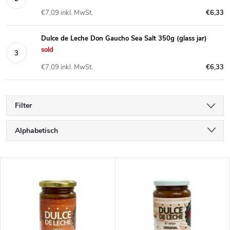
€7,09 inkl. MwSt.
€6,33
Dulce de Leche Don Gaucho Sea Salt 350g (glass jar)
sold
€7,09 inkl. MwSt.
€6,33
Filter
P
Alphabetisch
r
Günstigste
L
Teuerste
o
i
Meistverkauft
d
s