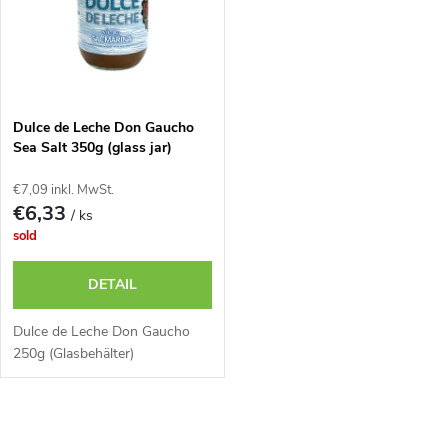
r
u
u
k
n
t
Dulce de Leche Don Gaucho
g
Sea Salt 350g (glass jar)
e
€7,09 inkl. MwSt.
€6,33
/ ks
sold
DETAIL
Dulce de Leche Don Gaucho
250g (Glasbehälter)
S