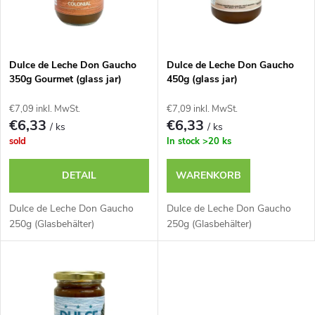
u
t
k
e
t
Dulce de Leche Don Gaucho
Dulce de Leche Don Gaucho
350g Gourmet (glass jar)
450g (glass jar)
d
s
€7,09 inkl. MwSt.
€7,09 inkl. MwSt.
e
€6,33
€6,33
/ ks
/ ks
o
sold
In stock
>20 ks
r
r
DETAIL
WARENKORB
P
t
Dulce de Leche Don Gaucho
Dulce de Leche Don Gaucho
r
250g (Glasbehälter)
250g (Glasbehälter)
i
o
e
d