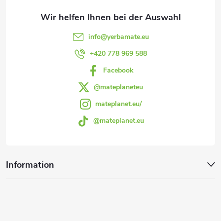
z
t
e
e
info
@
yerbamate.eu
d
i
+420 778 969 588
e
Facebook
l
r
@mateplaneteu
e
L
mateplanet.eu/
@mateplanet.eu
i
s
t
Information
e