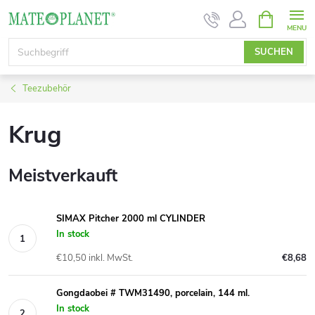
Zum
WARENK
Inhalt
springen
SUCHEN
Teezubehör
Krug
Meistverkauft
SIMAX Pitcher 2000 ml CYLINDER
In stock
€10,50 inkl. MwSt.
€8,68
Gongdaobei # TWM31490, porcelain, 144 ml.
In stock