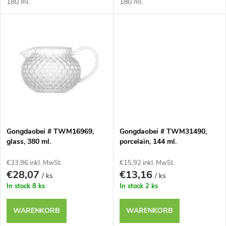
r
180 ml.
180 ml.
i
o
e
d
r
u
u
k
n
t
Gongdaobei # TWM16969,
Gongdaobei # TWM31490,
g
glass, 380 ml.
porcelain, 144 ml.
e
€33,96 inkl. MwSt.
€15,92 inkl. MwSt.
€28,07
€13,16
/ ks
/ ks
In stock
8 ks
In stock
2 ks
WARENKORB
WARENKORB