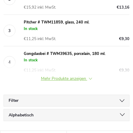
€15,92 inkl. MwSt.
€13,16
Pitcher # TWM11859, glass, 240 ml.
In stock
€11,25 inkl. MwSt.
€9,30
Gongdaobei # TWM39635, porcelain, 180 ml.
In stock
€11,25 inkl. MwSt.
€9,30
Mehr Produkte anzeigen
Filter
P
Alphabetisch
r
Günstigste