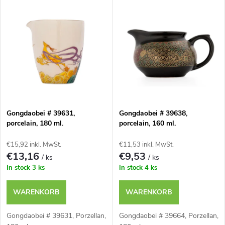
L
Teuerste
o
i
Meistverkauft
d
s
u
t
k
e
t
Gongdaobei # 39631,
Gongdaobei # 39638,
porcelain, 180 ml.
porcelain, 160 ml.
d
s
€15,92 inkl. MwSt.
€11,53 inkl. MwSt.
e
€13,16
€9,53
/ ks
/ ks
o
In stock
3 ks
In stock
4 ks
r
r
WARENKORB
WARENKORB
P
t
Gongdaobei # 39631, Porzellan,
Gongdaobei # 39664, Porzellan,