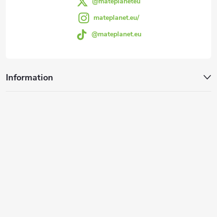
r
@mateplaneteu
e
L
mateplanet.eu/
@mateplanet.eu
i
s
t
Information
e