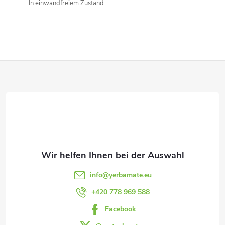
r
In einwandfreiem Zustand
e
l
e
F
m
u
e
ß
n
z
t
e
e
info
@
yerbamate.eu
d
i
+420 778 969 588
e
Facebook
l