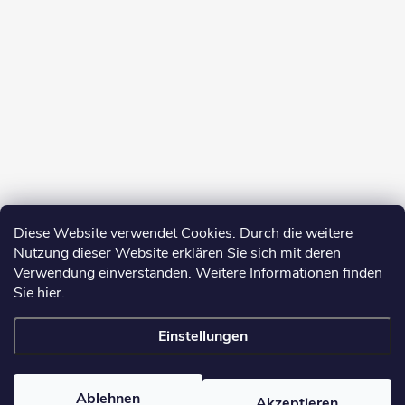
Diese Website verwendet Cookies. Durch die weitere
Nutzung dieser Website erklären Sie sich mit deren
Verwendung einverstanden. Weitere Informationen finden
Sie hier.
Einstellungen
Copyright 2026
yerbamate.eu
. Alle Rechte vorbehalten.
Cookie-
Einstellungen ändern
Ablehnen
Akzeptieren