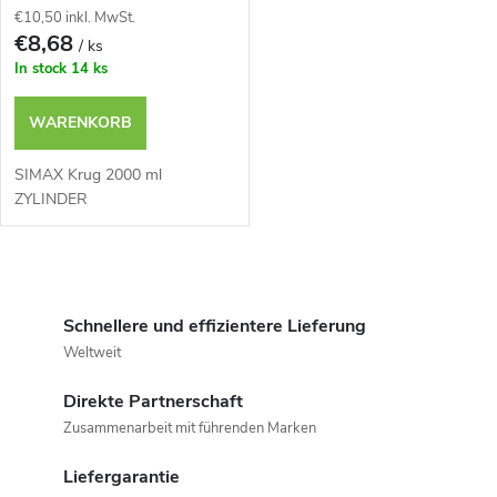
€10,50 inkl. MwSt.
€8,68
/ ks
In stock
14 ks
WARENKORB
SIMAX Krug 2000 ml
ZYLINDER
S
t
Schnellere und effizientere Lieferung
Weltweit
e
Direkte Partnerschaft
u
Zusammenarbeit mit führenden Marken
e
Liefergarantie