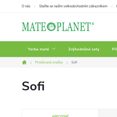
Přejít
O nás
Staňte se naším velkoobchodním zákazníkem
na
obsah
Yerba maté
Zvýhodněné sety
Př
Prodávané značky
Sofi
Domů
Sofi
Ř
ABECEDNĚ