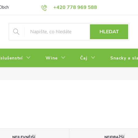
+420 778 969 588
Obchodní podmínky
Zásady ochrany osobních údajů
HLEDAT
íslušenství
Wine
Čaj
Snacky a sl
NEJLEVNĚJŠÍ
NEJDRAŽŠÍ