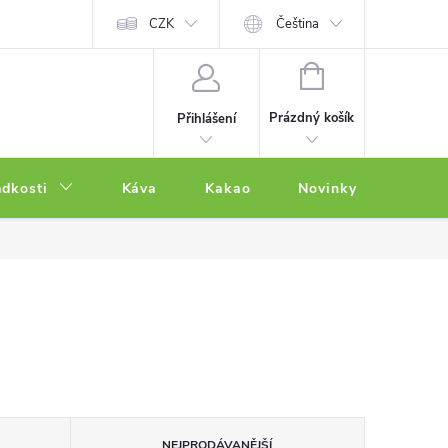
CZK
Čeština
NÁKUPNÍ
KOŠÍK
Prázdný košík
Přihlášení
adkosti
Káva
Kakao
Novinky
Other
NEJPRODÁVANĚJŠÍ