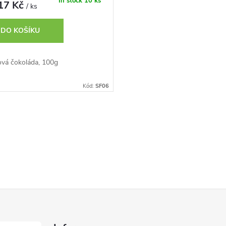
In stock
10 ks
17 Kč
/ ks
DO KOŠÍKU
ová čokoláda, 100g
Kód:
SF06