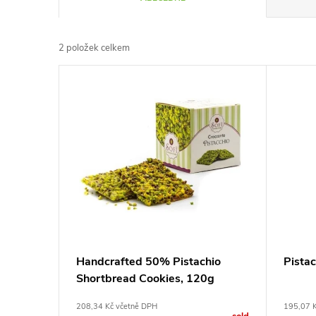
a
2
položek celkem
z
V
e
ý
n
p
í
i
p
s
r
p
Handcrafted 50% Pistachio
Pista
o
Shortbread Cookies, 120g
r
d
208,34 Kč včetně DPH
195,07 