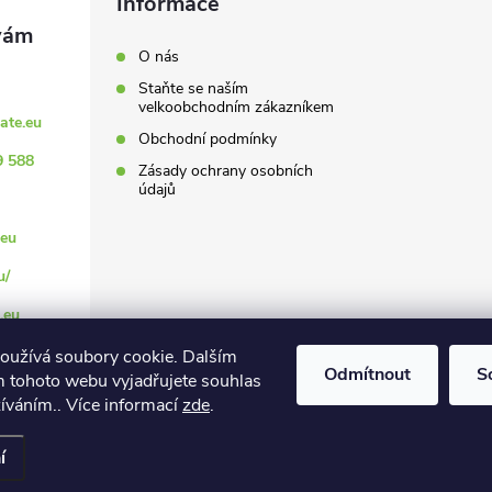
Informace
O nás
Staňte se naším
velkoobchodním zákazníkem
ate.eu
Obchodní podmínky
9 588
Zásady ochrany osobních
údajů
eu
u/
.eu
oužívá soubory cookie. Dalším
Odmítnout
S
 tohoto webu vyjadřujete souhlas
žíváním.. Více informací
zde
.
vit nastavení cookies
í