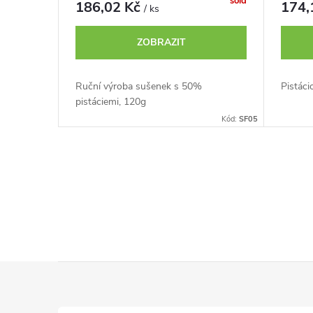
o
sold
186,02 Kč
174,
/ ks
u
d
ZOBRAZIT
k
u
Ruční výroba sušenek s 50%
Pistáci
t
pistáciemi, 120g
k
Kód:
SF05
ů
t
O
ů
v
l
á
Z
d
á