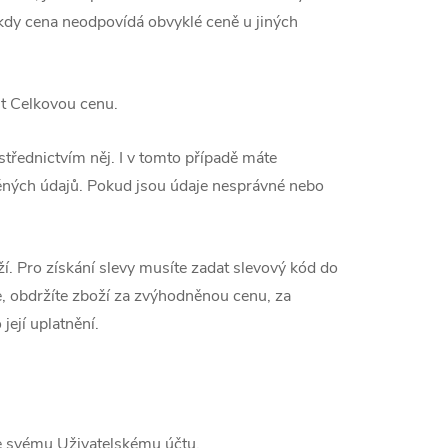
 kdy cena neodpovídá obvyklé ceně u jiných
t Celkovou cenu.
třednictvím něj. I v tomto případě máte
něných údajů. Pokud jsou údaje nesprávné nebo
. Pro získání slevy musíte zadat slevový kód do
e, obdržíte zboží za zvýhodněnou cenu, za
její uplatnění.
ke svému Uživatelskému účtu.