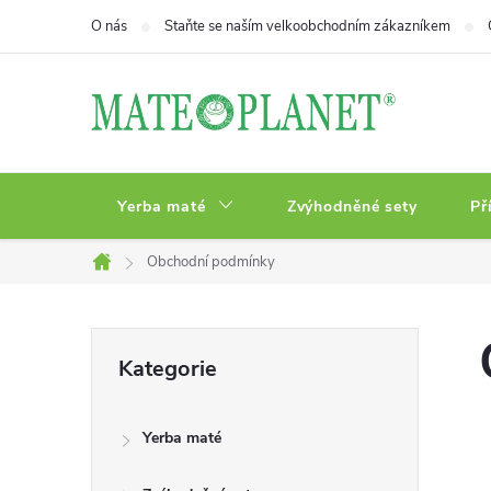
Přejít
O nás
Staňte se naším velkoobchodním zákazníkem
na
obsah
Yerba maté
Zvýhodněné sety
Př
Obchodní podmínky
Domů
P
Přeskočit
Kategorie
kategorie
o
Yerba maté
s