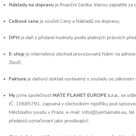
Náklady na dopravu
je finanční částka, kterou zaplatíte za
Celková cena
je součet Ceny a Nákladů na dopravu;
DPH
je daň z přidané hodnoty podle platných právních před
E-shop
je internetový obchod provozovaný Námi na adres
Zboží;
Faktura
je daňový doklad vystavený v souladu se zákonem 
My
jsme společnost
MATE PLANET EUROPE s.r.o.
, se sí
IČ: 10685791, zapsaná v obchodním rejstříku pod spiso
Městského soudu v Praze, e-mail: info(@)yerbamate.eu, tel
předpisů označovaní jako prodávající;