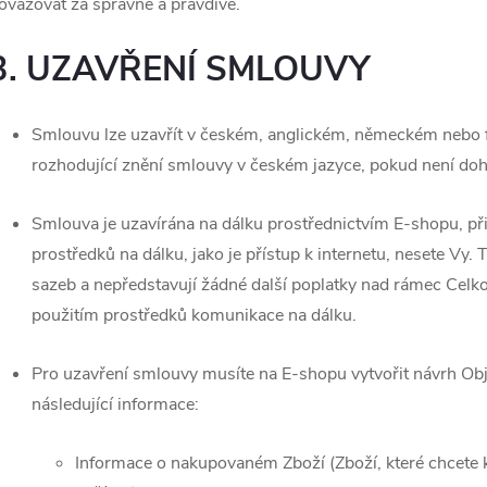
ovažovat za správné a pravdivé.
3. UZAVŘENÍ SMLOUVY
Smlouvu lze uzavřít v českém, anglickém, německém nebo f
rozhodující znění smlouvy v českém jazyce, pokud není doh
Smlouva je uzavírána na dálku prostřednictvím E-shopu, p
prostředků na dálku, jako je přístup k internetu, nesete Vy.
sazeb a nepředstavují žádné další poplatky nad rámec Celk
použitím prostředků komunikace na dálku.
Pro uzavření smlouvy musíte na E-shopu vytvořit návrh Ob
následující informace:
Informace o nakupovaném Zboží (Zboží, které chcete k