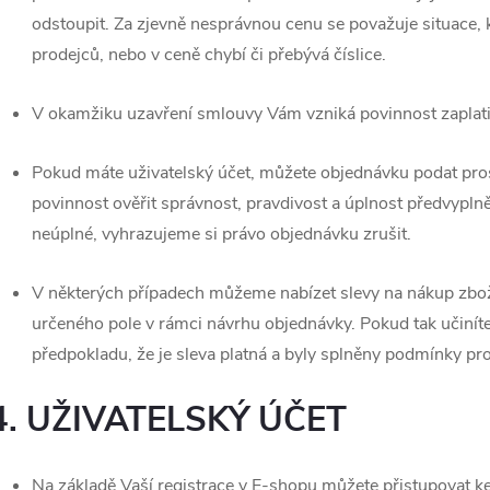
odstoupit. Za zjevně nesprávnou cenu se považuje situace,
prodejců, nebo v ceně chybí či přebývá číslice.
V okamžiku uzavření smlouvy Vám vzniká povinnost zaplati
Pokud máte uživatelský účet, můžete objednávku podat pros
povinnost ověřit správnost, pravdivost a úplnost předvypl
neúplné, vyhrazujeme si právo objednávku zrušit.
V některých případech můžeme nabízet slevy na nákup zboží
určeného pole v rámci návrhu objednávky. Pokud tak učinít
předpokladu, že je sleva platná a byly splněny podmínky pro 
4. UŽIVATELSKÝ ÚČET
Na základě Vaší registrace v E-shopu můžete přistupovat 