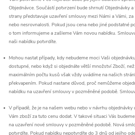
Objednávce. Součástí potvrzení bude shrnutí Objednávky a
strany představuje uzavření smlouvy mezi Námi a Vámi, za
nebo nesrovnalosti. Pokud jsou cena nebo jiné podstatné 
o tom informujeme a zašleme Vám novou nabídku. Smlouva 
naši nabídku potvrdíte.
Mohou nastat případy, kdy nebudeme moci Vaši objednávku p
dostupné, nebo když si objednáte větší množství Zboží, než
maximálním počtu kusů však vždy uvádíme na našich stránk
překvapením. Pokud nastane důvod, proč nemůžeme objedn
nabídku na uzavření smlouvy v pozměněné podobě. Smlouva 
V případě, že je na našem webu nebo v návrhu objednávky 
Vám zboží za tuto cenu dodat. V takové situaci Vás budem
na uzavření nové smlouvy v pozměněné podobě. Nová smlouv
potvrdíte. Pokud nabídku nepotvrdíte do 3 dnů od jejího o