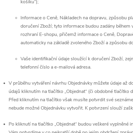
košíku“);
Informace o Ceně, Nákladech na dopravu, způsobu p
doručení Zboží; tyto informace budou zadány během 
rozhraní E-shopu, přičemž informace o Ceně, Doprav
automaticky na základě zvoleného Zboží a způsobu do
Vaše identifikační údaje sloužící k doručení Zboží, ze
telefonní číslo a e-mailová adresa.
V průběhu vytváření návrhu Objednávky můžete údaje až do j
údajů kliknutím na tlačítko „Objednat“ (či obdobné tlačítko
Před kliknutím na tlačítko však musíte potvrdit své seznám
nebude možné Objednávku vytvořit. K potvrzení slouží zaškr
Po kliknutí na tlačítko „Objednat“ budou veškeré vyplněné
Vám potvrdíme v co nejkratší době po jejím obdržení zprá