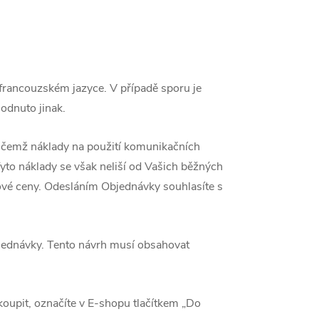
rancouzském jazyce. V případě sporu je
odnuto jinak.
řičemž náklady na použití komunikačních
 Tyto náklady se však neliší od Vašich běžných
ové ceny. Odesláním Objednávky souhlasíte s
jednávky. Tento návrh musí obsahovat
oupit, označíte v E-shopu tlačítkem „Do