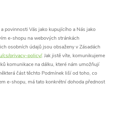
a a povinnosti Vás jako kupujícího a Nás jako
tvím e-shopu na webových stránkách
ašich osobních údajů jsou obsaženy v Zásadách
u/cs/privacy-policy/
. Jak jistě víte, komunikujeme
ředků komunikace na dálku, které nám umožňují
ěkterá část těchto Podmínek liší od toho, co
šem e-shopu, má tato konkrétní dohoda přednost