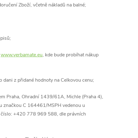
 doručení Zboží, včetně nákladů na balné;
pisů;
e
www.yerbamate.eu
, kde bude probíhat nákup
o dani z přidané hodnoty na Celkovou cenu;
dlem Praha, Ohradní 1439/61A, Michle (Praha 4),
vou značkou C 164461/MSPH vedenou u
. číslo: +420 778 969 588, dle právních