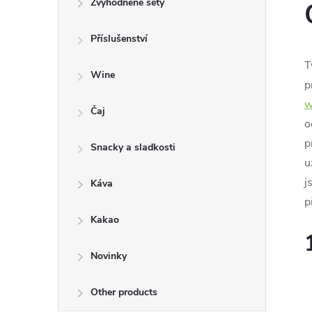
Zvýhodněné sety
t
Příslušenství
r
T
a
Wine
p
w
n
Čaj
o
p
n
Snacky a sladkosti
u
í
j
Káva
p
p
Kakao
a
Novinky
n
Other products