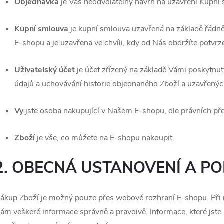
Objednávka
je Váš neodvolatelný návrh na uzavření Kupní
Kupní smlouva
je kupní smlouva uzavřená na základě řádn
E-shopu a je uzavřena ve chvíli, kdy od Nás obdržíte potvr
Uživatelský účet
je účet zřízený na základě Vámi poskytnu
údajů a uchovávání historie objednaného Zboží a uzavřený
Vy
jste osoba nakupující v Našem E-shopu, dle právních pře
Zboží
je vše, co můžete na E-shopu nakoupit.
2. OBECNÁ USTANOVENÍ A P
ákup Zboží je možný pouze přes webové rozhraní E-shopu. Při 
ám veškeré informace správně a pravdivě. Informace, které jste