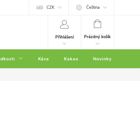
CZK
Čeština
NÁKUPNÍ
KOŠÍK
Prázdný košík
Přihlášení
adkosti
Káva
Kakao
Novinky
Other