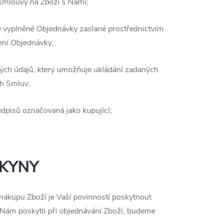
 smlouvy na Zboží s Námi;
ě vyplněné Objednávky zaslané prostřednictvím
zení Objednávky;
tých údajů, který umožňuje ukládání zadaných
ch Smluv;
dpisů označovaná jako kupující;
OKYNY
nákupu Zboží je Vaší povinností poskytnout
 Nám poskytli při objednávání Zboží, budeme