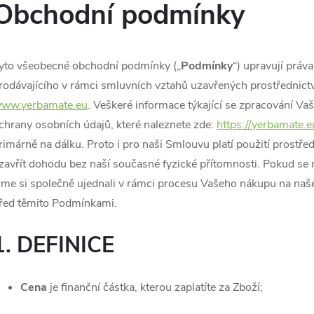
Obchodní podmínky
yto všeobecné obchodní podmínky („
Podmínky
“) upravují práv
rodávajícího v rámci smluvních vztahů uzavřených prostřednic
ww.yerbamate.eu
. Veškeré informace týkající se zpracování V
chrany osobních údajů, které naleznete zde:
https://yerbamate.e
rimárně na dálku. Proto i pro naši Smlouvu platí použití prost
zavřít dohodu bez naší současné fyzické přítomnosti. Pokud se n
sme si společně ujednali v rámci procesu Vašeho nákupu na na
řed těmito Podmínkami.
1. DEFINICE
Cena
je finanční částka, kterou zaplatíte za Zboží;