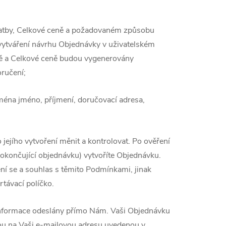
latby, Celkové ceně a požadovaném způsobu
vytváření návrhu Objednávky v uživatelském
ě a Celkové ceně budou vygenerovány
ručení;
jména jméno, příjmení, doručovací adresa,
ejího vytvoření měnit a kontrolovat. Po ověření
 dokončující objednávku) vytvoříte Objednávku.
ení se a souhlas s těmito Podmínkami, jinak
távací políčko.
 informace odeslány přímo Nám. Vaši Objednávku
vou na Vaši e-mailovou adresu uvedenou v