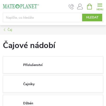
Přejít
NÁKUPNÍ
KOŠÍK
na
obsah
HLEDAT
Čaj
Čajové nádobí
Příslušenství
Čajníky
Džbán