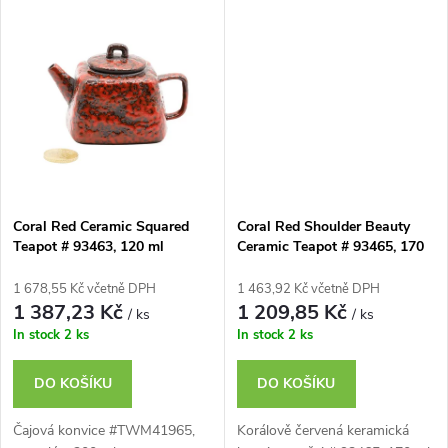
k
k
t
t
ů
ů
Coral Red Ceramic Squared
Coral Red Shoulder Beauty
Teapot # 93463, 120 ml
Ceramic Teapot # 93465, 170
ml
1 678,55 Kč včetně DPH
1 463,92 Kč včetně DPH
1 387,23 Kč
1 209,85 Kč
/ ks
/ ks
In stock
2 ks
In stock
2 ks
DO KOŠÍKU
DO KOŠÍKU
Čajová konvice #TWM41965,
Korálově červená keramická