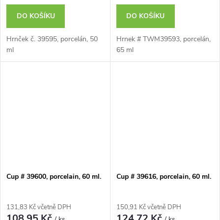
DO KOŠÍKU
DO KOŠÍKU
Hrnček č. 39595, porcelán, 50
Hrnek # TWM39593, porcelán,
ml
65 ml
Cup # 39600, porcelain, 60 ml.
Cup # 39616, porcelain, 60 ml.
131,83 Kč včetně DPH
150,91 Kč včetně DPH
108,95 Kč
124,72 Kč
/ ks
/ ks