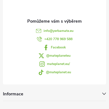
p
ý
p
a
i
t
s
info
@
yerbamate.eu
í
+420 778 969 588
u
Facebook
@mateplaneteu
mateplanet.eu/
@mateplanet.eu
Informace