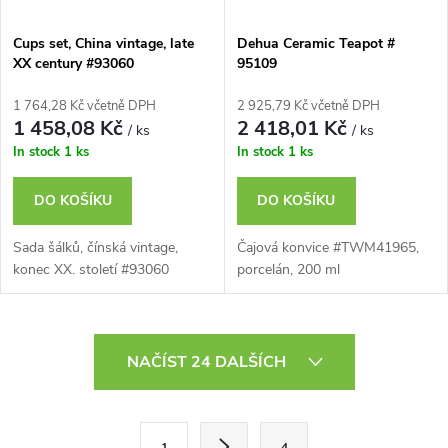
Cups set, China vintage, late
Dehua Ceramic Teapot #
XX century #93060
95109
1 764,28 Kč včetně DPH
2 925,79 Kč včetně DPH
1 458,08 Kč
2 418,01 Kč
/ ks
/ ks
In stock
1 ks
In stock
1 ks
DO KOŠÍKU
DO KOŠÍKU
Sada šálků, čínská vintage,
Čajová konvice #TWM41965,
konec XX. století #93060
porcelán, 200 ml
O
NAČÍST 24 DALŠÍCH
v
l
S
1
4