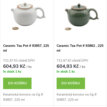
z
ý
Nejprodávanější
e
p
n
i
í
s
p
Ceramic Tea Pot # 93857, 225
Ceramic Tea Pot # 93862 , 225
ml
ml
p
r
731,97 Kč včetně DPH
731,97 Kč včetně DPH
r
604,93 Kč
604,93 Kč
/ ks
/ ks
o
In stock
1 ks
In stock
1 ks
o
d
DO KOŠÍKU
DO KOŠÍKU
d
u
Keramická konvice na čaj #
Keramická konvice na čaj #
u
93857, 225 ml
93857, 225 ml