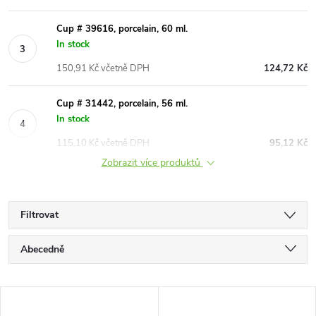
Cup # 39616, porcelain, 60 ml.
In stock
150,91 Kč včetně DPH
124,72 Kč
Cup # 31442, porcelain, 56 ml.
In stock
115,10 Kč včetně DPH
95,12 Kč
Zobrazit více produktů
Filtrovat
Ř
Abecedně
a
Nejlevnější
V
Nejdražší