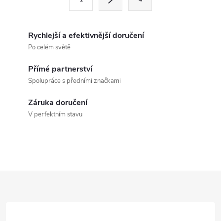
t
á
r
d
á
Rychlejší a efektivnější doručení
a
n
Po celém světě
k
c
Přímé partnerství
o
Spolupráce s předními značkami
í
v
á
Záruka doručení
p
V perfektním stavu
n
r
í
v
k
Z
y
á
v