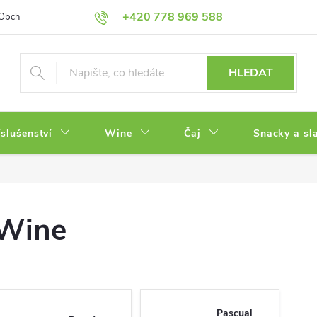
+420 778 969 588
Obchodní podmínky
Zásady ochrany osobních údajů
HLEDAT
íslušenství
Wine
Čaj
Snacky a sl
Wine
Pascual