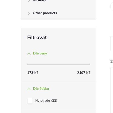
e
Other products
l
Dle ceny
2
173
Kč
2407
Kč
Dle štítku
Na skladě
22
í
i