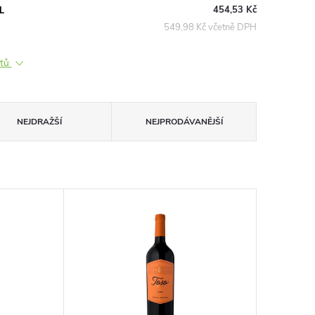
454,53 Kč
L
549,98 Kč včetně DPH
ktů
NEJDRAŽŠÍ
NEJPRODÁVANĚJŠÍ