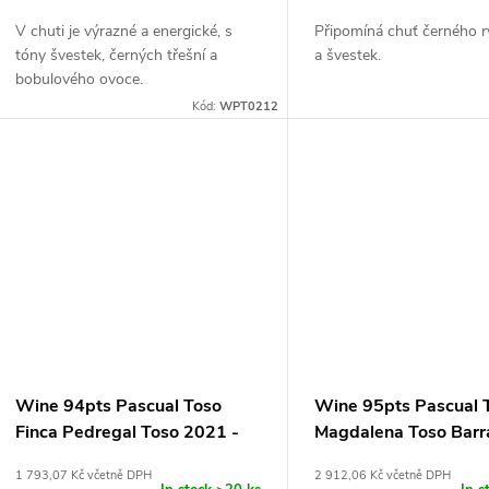
V chuti je výrazné a energické, s
Připomíná chuť černého ry
tóny švestek, černých třešní a
a švestek.
bobulového ovoce.
Kód:
WPT0212
Wine 94pts Pascual Toso
Wine 95pts Pascual 
Finca Pedregal Toso 2021 -
Magdalena Toso Barr
0,75L
2022 - 0,75L
1 793,07 Kč včetně DPH
2 912,06 Kč včetně DPH