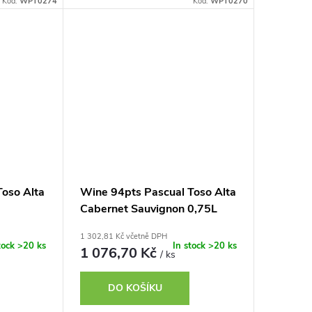
Kód:
WPT0274
Kód:
WPT0270
Toso Alta
Wine 94pts Pascual Toso Alta
Cabernet Sauvignon 0,75L
1 302,81 Kč včetně DPH
tock
>20 ks
In stock
>20 ks
1 076,70 Kč
/ ks
DO KOŠÍKU