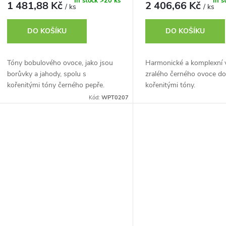
In stock
>20 ks
In s
1 481,88 Kč
2 406,66 Kč
/ ks
/ ks
DO KOŠÍKU
DO KOŠÍKU
Tóny bobulového ovoce, jako jsou
Harmonické a komplexní v
borůvky a jahody, spolu s
zralého černého ovoce d
kořenitými tóny černého pepře.
kořenitými tóny.
Kód:
WPT0207