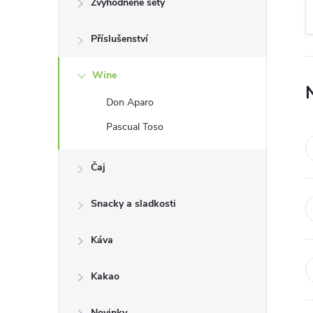
Zvýhodněné sety
t
Příslušenství
r
a
Wine
Don Aparo
n
Pascual Toso
n
Čaj
í
Snacky a sladkosti
p
Káva
a
Kakao
n
Novinky