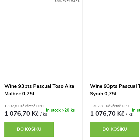
Kód:
WPT0271
Wine 93pts Pascual Toso Alta
Wine 93pts Pascual 
Malbec 0,75L
Syrah 0,75L
1 302,81 Kč včetně DPH
1 302,81 Kč včetně DPH
In stock
>20 ks
In s
1 076,70 Kč
1 076,70 Kč
/ ks
/ ks
DO KOŠÍKU
DO KOŠÍKU