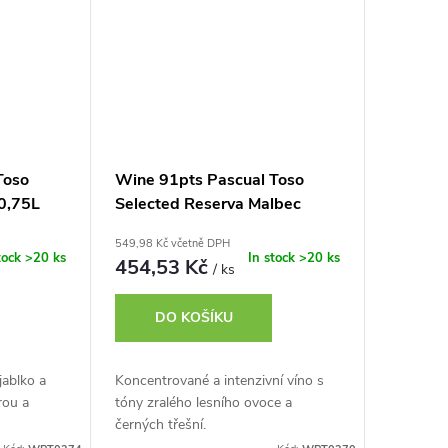
Toso
Wine 91pts Pascual Toso
0,75L
Selected Reserva Malbec
0,75L
549,98 Kč včetně DPH
tock
>20 ks
In stock
>20 ks
454,53 Kč
/ ks
DO KOŠÍKU
jablko a
Koncentrované a intenzivní víno s
rou a
tóny zralého lesního ovoce a
černých třešní.