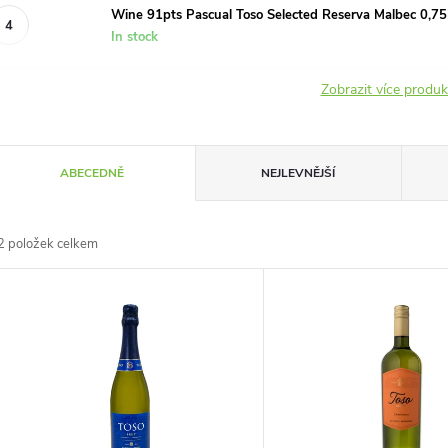
Wine 91pts Pascual Toso Selected Reserva Malbec 0,75
In stock
Zobrazit více produ
Ř
ABECEDNĚ
NEJLEVNĚJŠÍ
a
2
položek celkem
z
V
e
ý
n
p