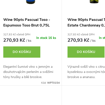
p
s
r
p
Wine 90pts Pascual Toso -
Wine 90pts Pascual 
o
Espumoso Toso Brut 0,75L
Estate Chardonnay 0
r
327,83 Kč včetně DPH
327,83 Kč včetně DPH
d
In stock
16 ks
In s
270,93 Kč
270,93 Kč
/ ks
/ ks
o
u
DO KOŠÍKU
DO KOŠÍKU
d
k
u
Elegantní šumivé víno s jemným a
Výrazně svěží víno s citr
t
dlouhotrvajícím perlením a svěžími
kyselinkou a ovocnými tón
k
tóny hrušky a bílé broskve.
broskve a ananasu.
ů
Kód:
WPT0154
t
ů