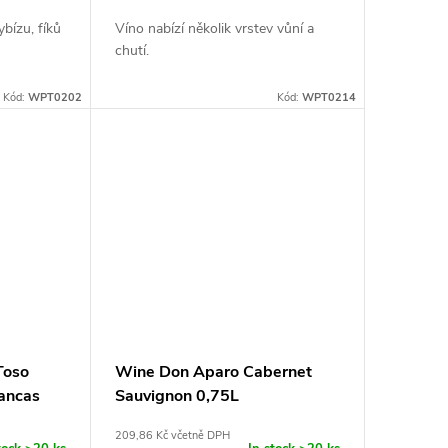
bízu, fíků
Víno nabízí několik vrstev vůní a
chutí.
Kód:
WPT0202
Kód:
WPT0214
Toso
Wine Don Aparo Cabernet
ancas
Sauvignon 0,75L
209,86 Kč včetně DPH