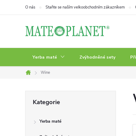
Přejít
O nás
Staňte se naším velkoobchodním zákazníkem
na
obsah
Yerba maté
Zvýhodněné sety
Př
Wine
Domů
P
Přeskočit
Kategorie
kategorie
o
Yerba maté
s