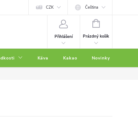
CZK
Čeština
NÁKUPNÍ
KOŠÍK
Prázdný košík
Přihlášení
adkosti
Káva
Kakao
Novinky
Other