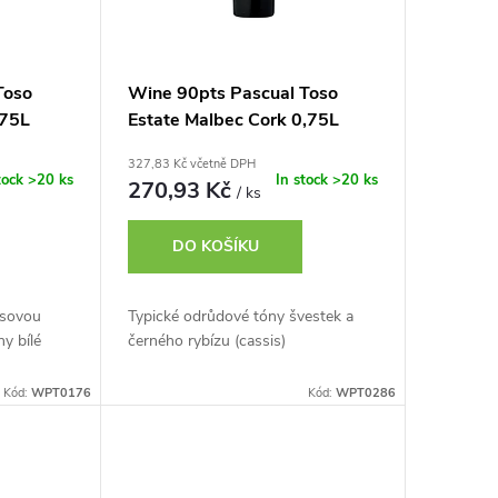
Toso
Wine 90pts Pascual Toso
,75L
Estate Malbec Cork 0,75L
327,83 Kč včetně DPH
tock
>20 ks
In stock
>20 ks
270,93 Kč
/ ks
DO KOŠÍKU
usovou
Typické odrůdové tóny švestek a
y bílé
černého rybízu (cassis)
Kód:
WPT0176
Kód:
WPT0286