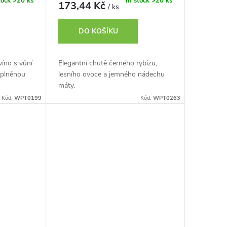
tock
>20 ks
In stock
>20 ks
173,44 Kč
/ ks
DO KOŠÍKU
íno s vůní
Elegantní chutě černého rybízu,
oplněnou
lesního ovoce a jemného nádechu
máty.
Kód:
WPT0199
Kód:
WPT0263