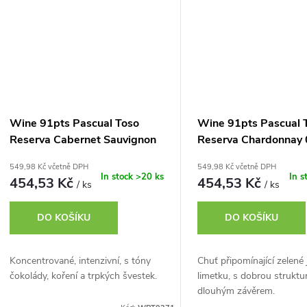
Wine 91pts Pascual Toso
Wine 91pts Pascual 
Reserva Cabernet Sauvignon
Reserva Chardonnay 
0,75L
549,98 Kč včetně DPH
549,98 Kč včetně DPH
In stock
>20 ks
In s
454,53 Kč
454,53 Kč
/ ks
/ ks
DO KOŠÍKU
DO KOŠÍKU
Koncentrované, intenzivní, s tóny
Chuť připomínající zelené 
čokolády, koření a trpkých švestek.
limetku, s dobrou struktu
dlouhým závěrem.