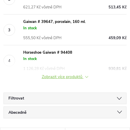
621,27 Kč včetně DPH
513,45 Kč
Gaiwan # 39647, porcelain, 160 ml.
In stock
555,50 Kč včetně DPH
459,09 Kč
Horseshoe Gaiwan # 94408
In stock
1 126,28 Kč včetně DPH
930,81 Kč
Zobrazit více produktů
Filtrovat
Ř
Abecedně
a
Nejlevnější