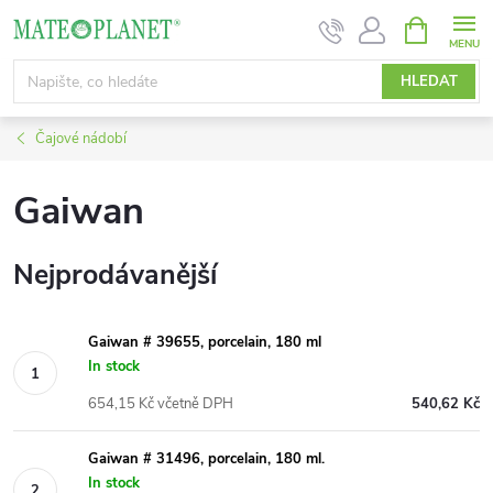
Přejít
NÁKUPNÍ
KOŠÍK
na
obsah
HLEDAT
Čajové nádobí
Gaiwan
Nejprodávanější
Gaiwan # 39655, porcelain, 180 ml
In stock
654,15 Kč včetně DPH
540,62 Kč
Gaiwan # 31496, porcelain, 180 ml.
In stock