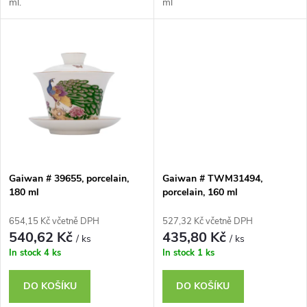
u
ml.
ml
k
k
t
t
ů
ů
Gaiwan # 39655, porcelain,
Gaiwan # TWM31494,
180 ml
porcelain, 160 ml
654,15 Kč včetně DPH
527,32 Kč včetně DPH
540,62 Kč
435,80 Kč
/ ks
/ ks
In stock
4 ks
In stock
1 ks
DO KOŠÍKU
DO KOŠÍKU