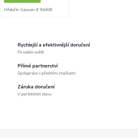
Hřebčín Gaiwan # 94408
O
v
Rychlejší a efektivnější doručení
Po celém světě
l
Přímé partnerství
á
Spolupráce s předními značkami
d
Záruka doručení
a
V perfektním stavu
c
í
p
Z