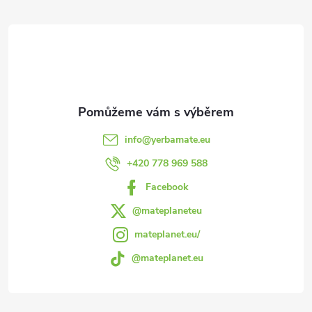
r
á
v
p
k
a
y
v
t
info
@
yerbamate.eu
ý
í
+420 778 969 588
p
Facebook
i
@mateplaneteu
s
mateplanet.eu/
@mateplanet.eu
u