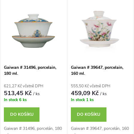
V
Nejdražší
z
ý
Nejprodávanější
e
p
n
i
í
s
p
Gaiwan # 31496, porcelain,
Gaiwan # 39647, porcelain,
180 ml.
160 ml.
p
r
621,27 Kč včetně DPH
555,50 Kč včetně DPH
r
513,45 Kč
459,09 Kč
/ ks
/ ks
o
In stock
6 ks
In stock
1 ks
o
d
DO KOŠÍKU
DO KOŠÍKU
d
u
Gaiwan # 31496, porcelán, 180
Gaiwan # 39647, porcelán, 160