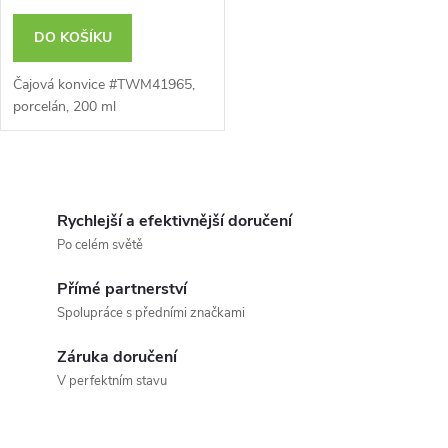
o
d
DO KOŠÍKU
d
u
Čajová konvice #TWM41965,
u
porcelán, 200 ml
k
k
O
t
t
v
Rychlejší a efektivnější doručení
ů
Po celém světě
ů
l
Přímé partnerství
á
Spolupráce s předními značkami
d
Záruka doručení
a
V perfektním stavu
c