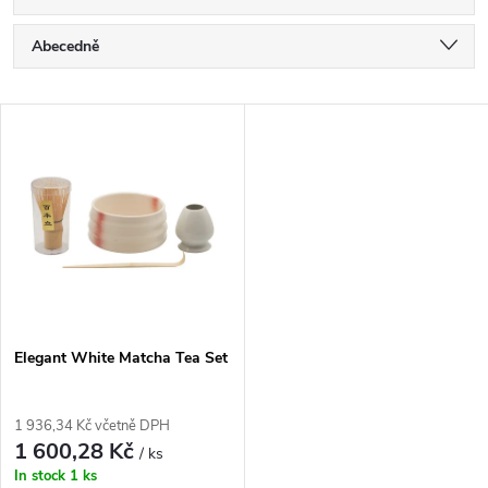
Ř
Abecedně
a
Nejlevnější
V
Nejdražší
z
ý
Nejprodávanější
e
p
n
i
í
s
p
Elegant White Matcha Tea Set
p
r
1 936,34 Kč včetně DPH
r
1 600,28 Kč
/ ks
o
In stock
1 ks