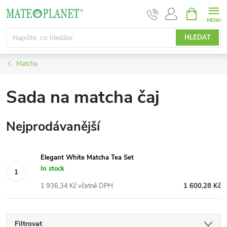
Přejít
NÁKUPNÍ
KOŠÍK
na
obsah
HLEDAT
Matcha
Sada na matcha čaj
Nejprodávanější
Elegant White Matcha Tea Set
In stock
1 936,34 Kč včetně DPH
1 600,28 Kč
Filtrovat