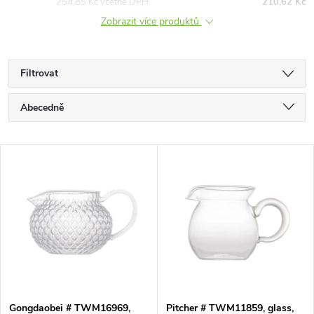
254,85 Kč včetně DPH
210,62 Kč
Zobrazit více produktů
Filtrovat
Ř
Abecedně
a
Nejlevnější
V
Nejdražší
z
ý
Nejprodávanější
e
p
n
i
í
s
Gongdaobei # TWM16969,
Pitcher # TWM11859, glass,