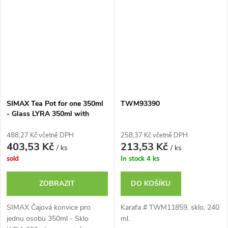
SIMAX Tea Pot for one 350ml
TWM93390
- Glass LYRA 350ml with
stainless filter and handle
488,27 Kč včetně DPH
258,37 Kč včetně DPH
403,53 Kč
213,53 Kč
/ ks
/ ks
sold
In stock
4 ks
ZOBRAZIT
DO KOŠÍKU
SIMAX Čajová konvice pro
Karafa # TWM11859, sklo, 240
jednu osobu 350ml - Sklo
ml.