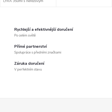
LYRA 350ml s nerezovým
filtrem a rukojetí
O
v
Rychlejší a efektivnější doručení
Po celém světě
l
Přímé partnerství
á
Spolupráce s předními značkami
d
Záruka doručení
a
V perfektním stavu
c
í
p
Z
r