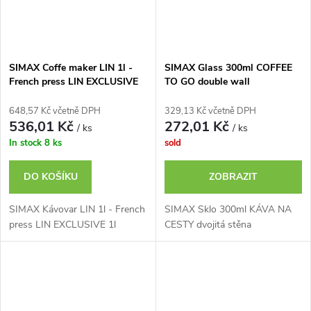
SIMAX Coffe maker LIN 1l -
SIMAX Glass 300ml COFFEE
French press LIN EXCLUSIVE
TO GO double wall
1l
648,57 Kč včetně DPH
329,13 Kč včetně DPH
536,01 Kč
272,01 Kč
/ ks
/ ks
In stock
8 ks
sold
DO KOŠÍKU
ZOBRAZIT
SIMAX Kávovar LIN 1l - French
SIMAX Sklo 300ml KÁVA NA
press LIN EXCLUSIVE 1l
CESTY dvojitá stěna