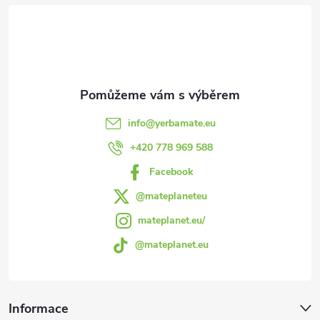
á
v
p
k
a
y
v
t
info
@
yerbamate.eu
ý
í
+420 778 969 588
p
Facebook
i
@mateplaneteu
s
mateplanet.eu/
@mateplanet.eu
u
Informace