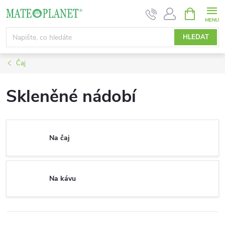
Přejít
NÁKUPNÍ
KOŠÍK
na
obsah
HLEDAT
Čaj
Skleněné nádobí
Na čaj
Na kávu