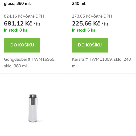
p
glass, 380 ml.
240 ml.
p
r
824,16 Kč včetně DPH
273,05 Kč včetně DPH
r
681,12 Kč
225,66 Kč
/ ks
/ ks
o
In stock
8 ks
In stock
6 ks
o
d
DO KOŠÍKU
DO KOŠÍKU
d
u
Gongdaobei # TWM16969,
Karafa # TWM11859, sklo, 240
u
sklo, 380 ml.
ml.
k
k
t
t
ů
ů