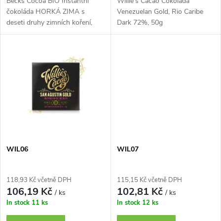
u
Becks Cocoa BIO Instantní
Willie's Cacao Čokoláda
u
čokoláda HORKÁ ZIMA s
Venezuelan Gold, Rio Caribe
deseti druhy zimních koření,
Dark 72%, 50g
k
250g plechovka
k
t
t
ů
ů
WIL06
WIL07
118,93 Kč včetně DPH
115,15 Kč včetně DPH
106,19 Kč
102,81 Kč
/ ks
/ ks
In stock
11 ks
In stock
12 ks