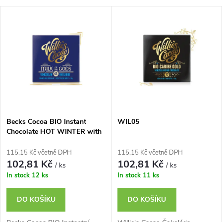
a
V
Nejdražší
z
ý
Nejprodávanější
e
p
n
i
í
s
p
Becks Cocoa BIO Instant
WIL05
Chocolate HOT WINTER with
p
Ten Kinds of Winter Spices,
r
250g Tin.
115,15 Kč včetně DPH
115,15 Kč včetně DPH
r
102,81 Kč
102,81 Kč
/ ks
/ ks
o
In stock
12 ks
In stock
11 ks
o
d
DO KOŠÍKU
DO KOŠÍKU
d