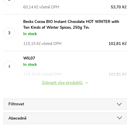
60,14 Kč včetně DPH
53,70 Kč
Becks Cocoa BIO Instant Chocolate HOT WINTER with
Ten Kinds of Winter Spices, 250g Tin.
In stock
115,15 Kč včetně DPH
102,81 Kč
WIL07
In stock
115,15 Kč včetně DPH
102,81 Kč
Zobrazit více produktů
Filtrovat
Ř
Abecedně
Nejlevnější