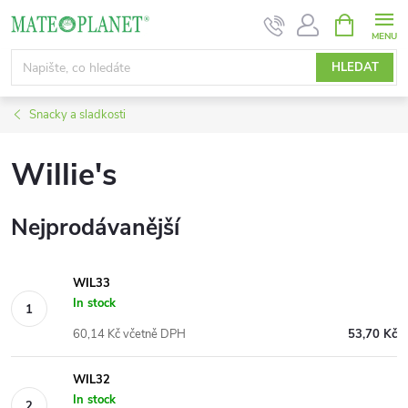
Přejít
NÁKUPNÍ
KOŠÍK
na
obsah
HLEDAT
Snacky a sladkosti
Willie's
Nejprodávanější
WIL33
In stock
60,14 Kč včetně DPH
53,70 Kč
WIL32
In stock