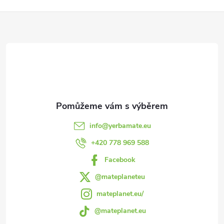
p
Z
r
á
v
p
k
a
y
v
t
info
@
yerbamate.eu
ý
í
+420 778 969 588
p
Facebook
i
@mateplaneteu
s
mateplanet.eu/
@mateplanet.eu
u