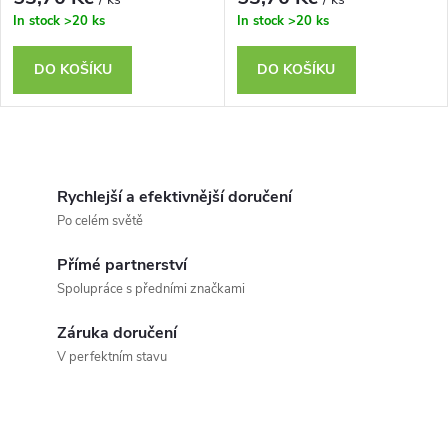
In stock
>20 ks
In stock
>20 ks
DO KOŠÍKU
DO KOŠÍKU
O
v
Rychlejší a efektivnější doručení
Po celém světě
l
Přímé partnerství
á
Spolupráce s předními značkami
d
Záruka doručení
a
V perfektním stavu
c
í