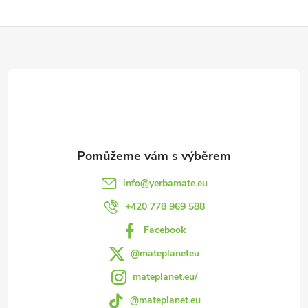
Z
á
p
a
t
info
@
yerbamate.eu
í
+420 778 969 588
Facebook
@mateplaneteu
mateplanet.eu/
@mateplanet.eu