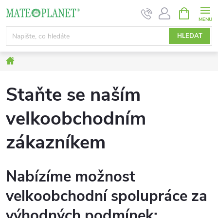
Přejít
NÁKUPNÍ
KOŠÍK
na
obsah
HLEDAT
Domů
Staňte se naším
velkoobchodním
zákazníkem
Nabízíme možnost
velkoobchodní spolupráce za
výhodných podmínek: