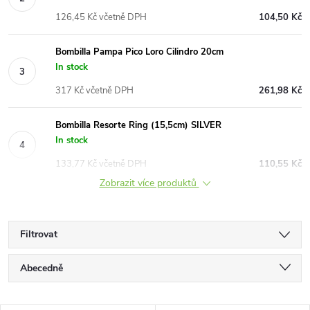
126,45 Kč včetně DPH
104,50 Kč
Bombilla Pampa Pico Loro Cilindro 20cm
In stock
317 Kč včetně DPH
261,98 Kč
Bombilla Resorte Ring (15,5cm) SILVER
In stock
133,77 Kč včetně DPH
110,55 Kč
Zobrazit více produktů
Filtrovat
Ř
Abecedně
a
Nejlevnější