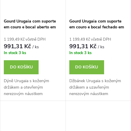
Gourd Urugaia com suporte
Gourd Urugaia com suporte
em couro e bocal aberto em
em couro e bocal fechado em
inox
inox
1 199,49 Kč včetně DPH
1 199,49 Kč včetně DPH
991,31 Kč
991,31 Kč
/ ks
/ ks
In stock
3 ks
In stock
3 ks
DO KOŠÍKU
DO KOŠÍKU
Dýně Urugaia s koženým
Džbánek Urugaia s koženým
držákem a otevřeným
držákem a uzavřeným
nerezovým náustkem
nerezovým náustkem