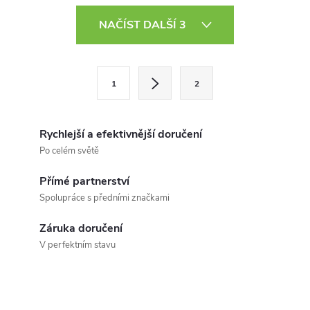
O
NAČÍST DALŠÍ 3
v
l
S
1
2
t
á
r
d
á
Rychlejší a efektivnější doručení
a
n
Po celém světě
k
c
Přímé partnerství
o
Spolupráce s předními značkami
í
v
á
Záruka doručení
p
V perfektním stavu
n
r
í
v