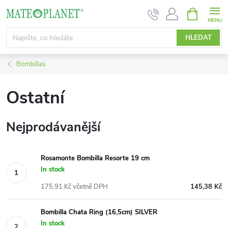
Přejít
NÁKUPNÍ
KOŠÍK
na
obsah
HLEDAT
Bombillas
Ostatní
Nejprodávanější
Rosamonte Bombilla Resorte 19 cm
In stock
175,91 Kč včetně DPH
145,38 Kč
Bombilla Chata Ring (16,5cm) SILVER
In stock