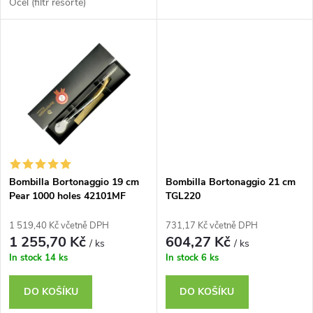
u
Ocel (filtr resorte)
k
k
t
t
ů
ů
Bombilla Bortonaggio 19 cm
Bombilla Bortonaggio 21 cm
Pear 1000 holes 42101MF
TGL220
1 519,40 Kč včetně DPH
731,17 Kč včetně DPH
1 255,70 Kč
604,27 Kč
/ ks
/ ks
In stock
14 ks
In stock
6 ks
DO KOŠÍKU
DO KOŠÍKU