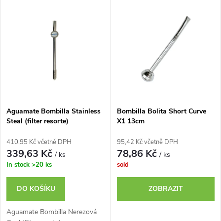
V
Nejdražší
z
ý
Nejprodávanější
e
p
n
i
í
s
p
Aguamate Bombilla Stainless
Bombilla Bolita Short Curve
Steal (filter resorte)
X1 13cm
p
r
410,95 Kč včetně DPH
95,42 Kč včetně DPH
r
339,63 Kč
78,86 Kč
/ ks
/ ks
o
In stock
>20 ks
sold
o
d
DO KOŠÍKU
ZOBRAZIT
d
u
Aguamate Bombilla Nerezová