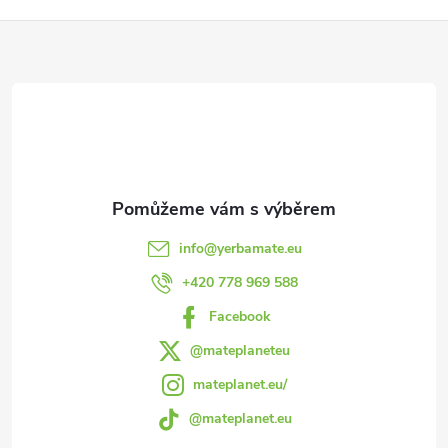
k
Z
y
á
v
p
ý
p
a
i
t
s
info
@
yerbamate.eu
í
+420 778 969 588
u
Facebook
@mateplaneteu
mateplanet.eu/
@mateplanet.eu