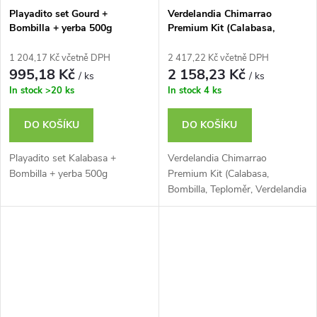
Playadito set Gourd +
Verdelandia Chimarrao
Bombilla + yerba 500g
Premium Kit (Calabasa,
Bombilla, Thermometr,
Verdelandia Premium1kg)
1 204,17 Kč včetně DPH
2 417,22 Kč včetně DPH
995,18 Kč
2 158,23 Kč
/ ks
/ ks
In stock
>20 ks
In stock
4 ks
DO KOŠÍKU
DO KOŠÍKU
Playadito set Kalabasa +
Verdelandia Chimarrao
Bombilla + yerba 500g
Premium Kit (Calabasa,
Bombilla, Teploměr, Verdelandia
Premium 1kg)