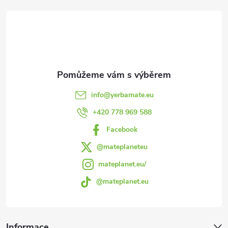
r
á
v
p
k
a
y
v
t
info
@
yerbamate.eu
ý
í
+420 778 969 588
p
Facebook
i
@mateplaneteu
s
mateplanet.eu/
@mateplanet.eu
u
Informace