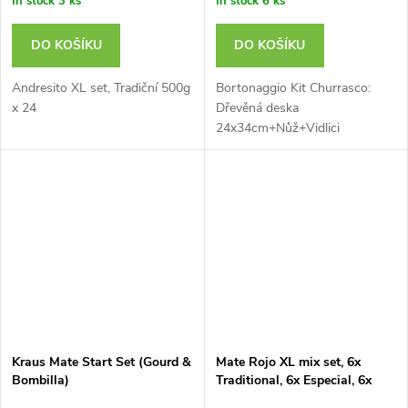
In stock
3 ks
In stock
6 ks
DO KOŠÍKU
DO KOŠÍKU
Andresito XL set, Tradiční 500g
Bortonaggio Kit Churrasco:
x 24
Dřevěná deska
24x34cm+Nůž+Vidlici
Kraus Mate Start Set (Gourd &
Mate Rojo XL mix set, 6x
Bombilla)
Traditional, 6x Especial, 6x
Yerbamate 10, 4x Suave, 2x