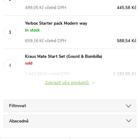
499,05 Kč včetně DPH
445,58 Kč
Yerbox Starter pack Modern way
In stock
659,16 Kč včetně DPH
588,54 Kč
Kraus Mate Start Set (Gourd & Bombilla)
sold
1 443,59 Kč včetně DPH
1 193,05 Kč
Zobrazit více produktů
Filtrovat
Ř
Abecedně
a
Nejlevnější