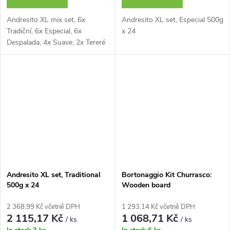
Andresito XL mix set, 6x
Andresito XL set, Especial 500g
Tradiční, 6x Especial, 6x
x 24
Despalada, 4x Suave, 2x Tereré
Andresito XL set, Traditional
Bortonaggio Kit Churrasco:
500g x 24
Wooden board
24x34cm+Knife+Fork
2 368,99 Kč včetně DPH
1 293,14 Kč včetně DPH
2 115,17 Kč
1 068,71 Kč
/ ks
/ ks