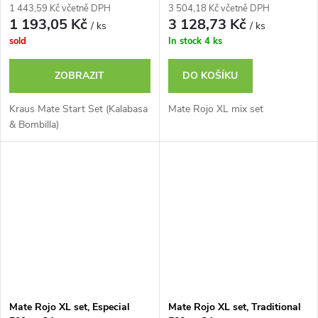
Compuesta
1 443,59 Kč včetně DPH
3 504,18 Kč včetně DPH
1 193,05 Kč
3 128,73 Kč
/ ks
/ ks
sold
In stock
4 ks
ZOBRAZIT
DO KOŠÍKU
Kraus Mate Start Set (Kalabasa
Mate Rojo XL mix set
& Bombilla)
Mate Rojo XL set, Especial
Mate Rojo XL set, Traditional