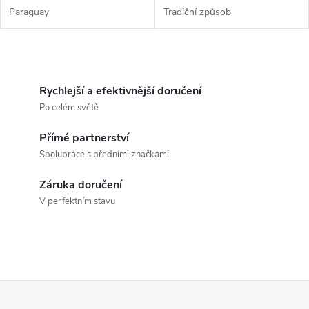
Paraguay
Tradiční způsob
O
v
Rychlejší a efektivnější doručení
Po celém světě
l
Přímé partnerství
á
Spolupráce s předními značkami
d
Záruka doručení
a
V perfektním stavu
c
í
p
Z