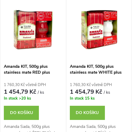
V
Nejdražší
z
ý
Nejprodávanější
e
p
n
i
í
s
p
Amanda KIT, 500g plus
Amanda KIT, 500g plus
stainless mate RED plus
stainless mate WHITE plus
p
bombilla
bombilla
r
1 760,30 Kč včetně DPH
1 760,30 Kč včetně DPH
r
1 454,79 Kč
1 454,79 Kč
/ ks
/ ks
o
In stock
>20 ks
In stock
15 ks
o
d
DO KOŠÍKU
DO KOŠÍKU
d
u
Amanda Sada, 500g plus
Amanda Sada, 500g plus