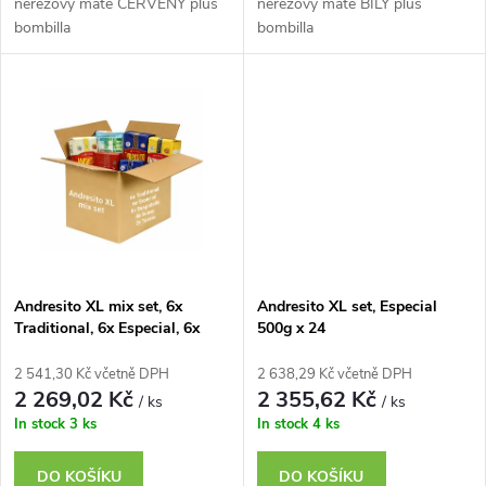
u
nerezový maté ČERVENÝ plus
nerezový maté BÍLÝ plus
bombilla
bombilla
k
k
t
t
ů
ů
Andresito XL mix set, 6x
Andresito XL set, Especial
Traditional, 6x Especial, 6x
500g x 24
Despalada, 4x Suave, 2x
Terere
2 541,30 Kč včetně DPH
2 638,29 Kč včetně DPH
2 269,02 Kč
2 355,62 Kč
/ ks
/ ks
In stock
3 ks
In stock
4 ks
DO KOŠÍKU
DO KOŠÍKU