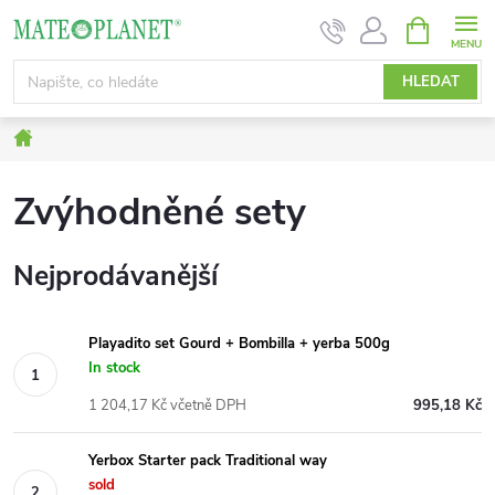
Přejít
NÁKUPNÍ
KOŠÍK
na
obsah
HLEDAT
Domů
Zvýhodněné sety
Nejprodávanější
Playadito set Gourd + Bombilla + yerba 500g
In stock
1 204,17 Kč včetně DPH
995,18 Kč
Yerbox Starter pack Traditional way
sold