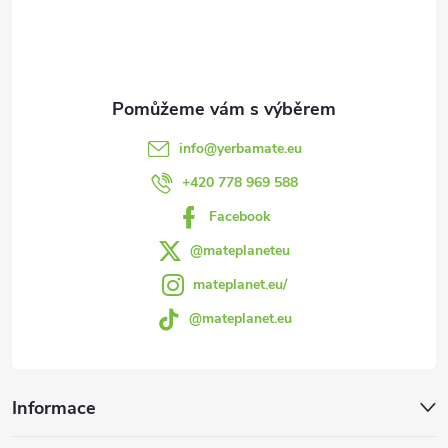
p
a
t
info
@
yerbamate.eu
í
+420 778 969 588
Facebook
@mateplaneteu
mateplanet.eu/
@mateplanet.eu
Informace