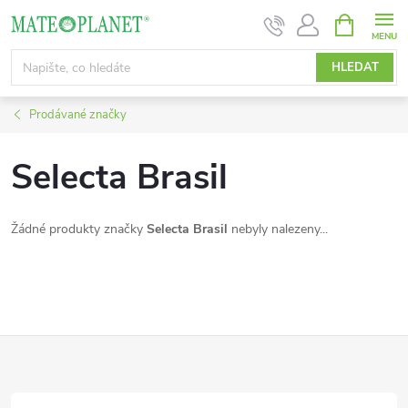
Přejít
NÁKUPNÍ
KOŠÍK
na
obsah
HLEDAT
Prodávané značky
Selecta Brasil
Žádné produkty značky
Selecta Brasil
nebyly nalezeny...
Z
á