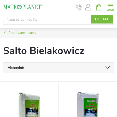
Přejít
NÁKUPNÍ
KOŠÍK
na
obsah
HLEDAT
Prodávané značky
Salto Bielakowicz
Ř
Abecedně
a
Nejlevnější
V
Nejdražší
z
ý
Nejprodávanější
e
p