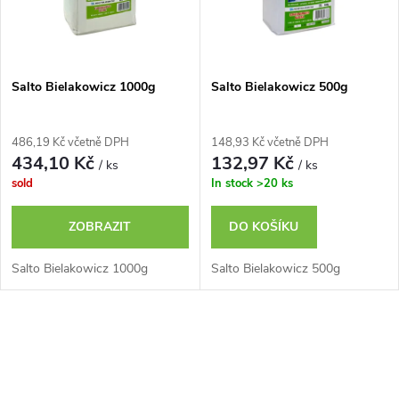
n
i
í
s
p
Salto Bielakowicz 1000g
Salto Bielakowicz 500g
p
r
486,19 Kč včetně DPH
148,93 Kč včetně DPH
r
434,10 Kč
132,97 Kč
/ ks
/ ks
o
sold
In stock
>20 ks
o
d
ZOBRAZIT
DO KOŠÍKU
d
u
Salto Bielakowicz 1000g
Salto Bielakowicz 500g
u
k
k
O
t
v
t