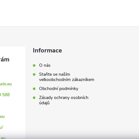
Informace
O nás
Staňte se naším
velkoobchodním zákazníkem
ate.eu
Obchodní podmínky
9 588
Zásady ochrany osobních
údajů
eu
u/
.eu