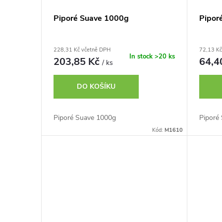
Piporé Suave 1000g
Pipor
228,31 Kč včetně DPH
72,13 Kč
In stock
>20 ks
203,85 Kč
64,4
/ ks
DO KOŠÍKU
Piporé Suave 1000g
Piporé
Kód:
M1610