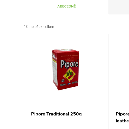
Ř
ABECEDNĚ
a
10
položek celkem
z
V
e
ý
n
p
í
i
p
s
r
p
Piporé Traditional 250g
Pipor
o
leathe
r