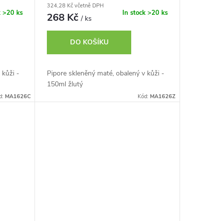
324,28 Kč včetně DPH
k
>20 ks
In stock
>20 ks
268 Kč
/ ks
DO KOŠÍKU
 kůži -
Pipore skleněný maté, obalený v kůži -
150ml žlutý
d:
MA1626C
Kód:
MA1626Z