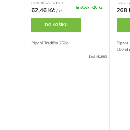
d
69,96 Kč včetně DPH
324,28 
o
In stock
>20 ks
62,46 Kč
268
/ ks
u
d
DO KOŠÍKU
k
u
Piporé Tradiční 250g
Pipore 
t
150ml 
k
Kód:
M1603
ů
t
ů