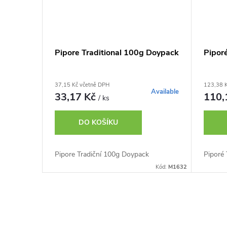
Pipore Traditional 100g Doypack
Pipor
37,15 Kč včetně DPH
123,38 
Available
33,17 Kč
110,
/ ks
DO KOŠÍKU
Pipore Tradiční 100g Doypack
Piporé 
Kód:
M1632
O