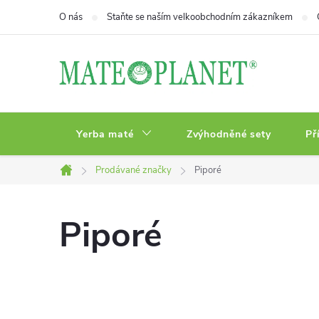
Přejít
O nás
Staňte se naším velkoobchodním zákazníkem
na
obsah
Yerba maté
Zvýhodněné sety
Př
Prodávané značky
Piporé
Domů
Piporé