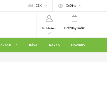
CZK
Čeština
NÁKUPNÍ
KOŠÍK
Prázdný košík
Přihlášení
adkosti
Káva
Kakao
Novinky
Other