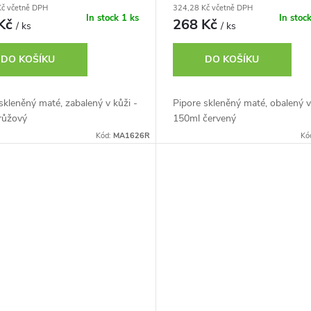
Kč včetně DPH
324,28 Kč včetně DPH
In stock
1 ks
In stoc
 Kč
268 Kč
/ ks
/ ks
DO KOŠÍKU
DO KOŠÍKU
skleněný maté, zabalený v kůži -
Pipore skleněný maté, obalený v
růžový
150ml červený
Kód:
MA1626R
Kó