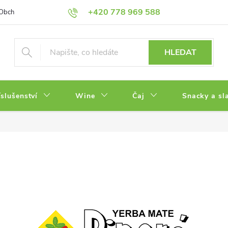
+420 778 969 588
Obchodní podmínky
Zásady ochrany osobních údajů
HLEDAT
íslušenství
Wine
Čaj
Snacky a sl