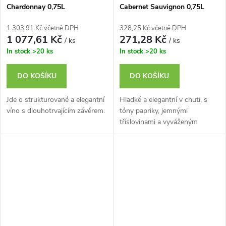
Chardonnay 0,75L
Cabernet Sauvignon 0,75L
Cork
1 303,91 Kč včetně DPH
328,25 Kč včetně DPH
1 077,61 Kč
271,28 Kč
/ ks
/ ks
In stock
>20 ks
In stock
>20 ks
DO KOŠÍKU
DO KOŠÍKU
Jde o strukturované a elegantní
Hladké a elegantní v chuti, s
víno s dlouhotrvajícím závěrem.
tóny papriky, jemnými
tříslovinami a vyváženým
závěrem.