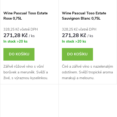
Wine Pascual Toso Estate
Wine Pascual Toso Estate
Rose 0,75L
Sauvignon Blanc 0,75L
328,25 Kč včetně DPH
328,25 Kč včetně DPH
271,28 Kč
271,28 Kč
/ ks
/ ks
In stock
>20 ks
In stock
>20 ks
DO KOŠÍKU
DO KOŠÍKU
Zářivě růžové víno s vůní
Čiré a zářivé víno s nazelenalým
borůvek a meruněk. Svěží a
odstínem. Svěží tropické aroma
živé, s výraznou kyselinkou.
marakuji a melounu.