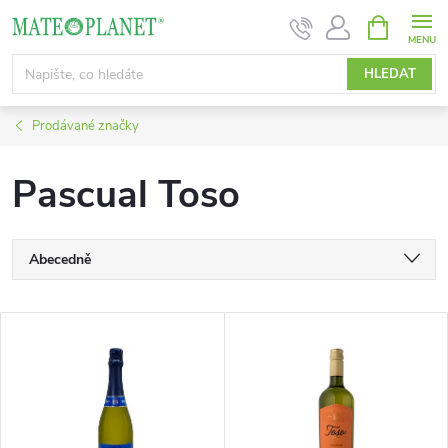
Přejít
NÁKUPNÍ
KOŠÍK
na
obsah
HLEDAT
Prodávané značky
Pascual Toso
Ř
Abecedně
a
Nejlevnější
V
Nejdražší
z
ý
Nejprodávanější
e
p