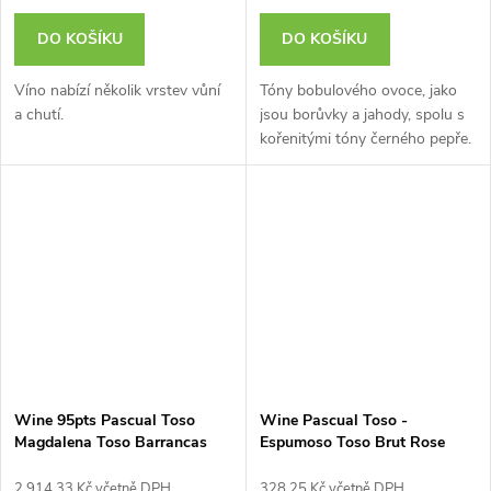
DO KOŠÍKU
DO KOŠÍKU
Víno nabízí několik vrstev vůní
Tóny bobulového ovoce, jako
a chutí.
jsou borůvky a jahody, spolu s
kořenitými tóny černého pepře.
Wine 95pts Pascual Toso
Wine Pascual Toso -
Magdalena Toso Barrancas
Espumoso Toso Brut Rose
2022 - 0,75L
0,75L
2 914,33 Kč včetně DPH
328,25 Kč včetně DPH