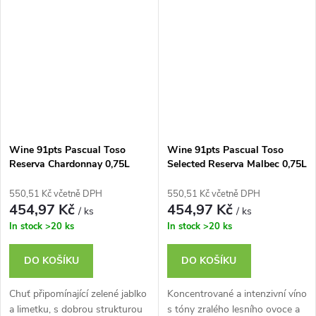
Wine 91pts Pascual Toso
Wine 91pts Pascual Toso
Reserva Chardonnay 0,75L
Selected Reserva Malbec 0,75L
550,51 Kč včetně DPH
550,51 Kč včetně DPH
454,97 Kč
454,97 Kč
/ ks
/ ks
In stock
>20 ks
In stock
>20 ks
DO KOŠÍKU
DO KOŠÍKU
Chuť připomínající zelené jablko
Koncentrované a intenzivní víno
a limetku, s dobrou strukturou
s tóny zralého lesního ovoce a