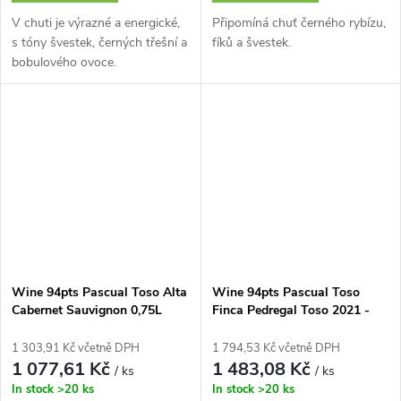
V chuti je výrazné a energické,
Připomíná chuť černého rybízu,
s tóny švestek, černých třešní a
fíků a švestek.
bobulového ovoce.
Wine 94pts Pascual Toso Alta
Wine 94pts Pascual Toso
Cabernet Sauvignon 0,75L
Finca Pedregal Toso 2021 -
0,75L
1 303,91 Kč včetně DPH
1 794,53 Kč včetně DPH
1 077,61 Kč
1 483,08 Kč
/ ks
/ ks
In stock
>20 ks
In stock
>20 ks