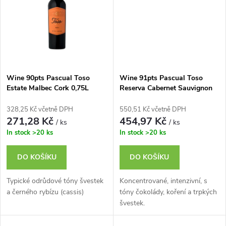
ů
ů
Wine 90pts Pascual Toso
Wine 91pts Pascual Toso
Estate Malbec Cork 0,75L
Reserva Cabernet Sauvignon
0,75L
328,25 Kč včetně DPH
550,51 Kč včetně DPH
271,28 Kč
454,97 Kč
/ ks
/ ks
In stock
>20 ks
In stock
>20 ks
DO KOŠÍKU
DO KOŠÍKU
Typické odrůdové tóny švestek
Koncentrované, intenzivní, s
a černého rybízu (cassis)
tóny čokolády, koření a trpkých
švestek.