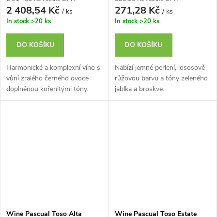
2 408,54 Kč
271,28 Kč
/ ks
/ ks
In stock
>20 ks
In stock
>20 ks
DO KOŠÍKU
DO KOŠÍKU
Harmonické a komplexní víno s
Nabízí jemné perlení, lososově
vůní zralého černého ovoce
růžovou barvu a tóny zeleného
doplněnou kořenitými tóny.
jablka a broskve.
Wine Pascual Toso Alta
Wine Pascual Toso Estate