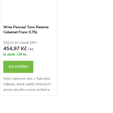
Wine Pascual Toso Reserva
Cabernet Franc 0,75L
550,51 Kč včetně DPH
454,97 Kč
/ ks
In stock
>20 ks
DO KOŠÍKU
Sytě rubínové víno s fialovými
odlesky, které nabízí intenzivní
aroma lesního ovoce, koření a
jemných tónů dubu.
O