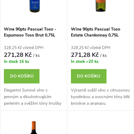
n
i
í
s
p
Wine 90pts Pascual Toso -
Wine 90pts Pascual Toso
Espumoso Toso Brut 0,75L
Estate Chardonnay 0,75L
p
r
328,25 Kč včetně DPH
328,25 Kč včetně DPH
r
271,28 Kč
271,28 Kč
/ ks
/ ks
o
In stock
16 ks
In stock
>20 ks
o
d
DO KOŠÍKU
DO KOŠÍKU
d
u
Elegantní šumivé víno s
Výrazně svěží víno s citrusovou
u
jemným a dlouhotrvajícím
kyselinkou a ovocnými tóny bílé
perlením a svěžími tóny hrušky
broskve a ananasu.
k
a bílé broskve.
k
t
t