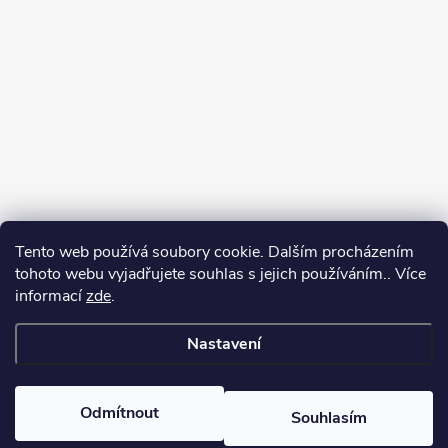
Tento web používá soubory cookie. Dalším procházením
tohoto webu vyjadřujete souhlas s jejich používáním.. Více
informací
zde
.
Nastavení
Copyright 2026
yerbamate.eu
. Všechna práva vyhrazena.
Upravit
nastavení cookies
Odmítnout
Souhlasím
Vytvořil Shoptet Premium