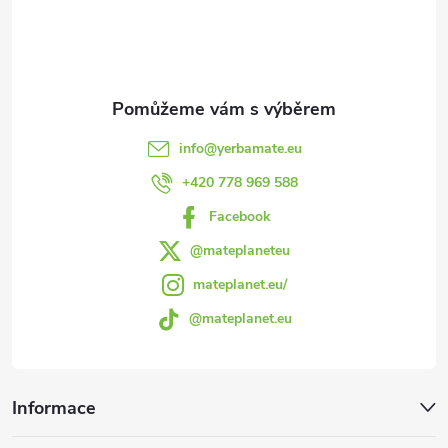
p
a
t
info
@
yerbamate.eu
í
+420 778 969 588
Facebook
@mateplaneteu
mateplanet.eu/
@mateplanet.eu
Informace