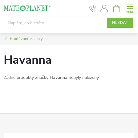
Přejít
NÁKUPNÍ
KOŠÍK
na
obsah
HLEDAT
Prodávané značky
Havanna
Žádné produkty značky
Havanna
nebyly nalezeny...
Z
á